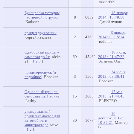
viktorE09
Буксировка методом
18 января,
частичной погрузки
8
6839
2014г. 13:49:58
Karlsson
Дикий мужик
9 января,
прицеп двухосный
2
4768
2014г. 08:15:14
сергей из киева
rodomir
Одноосный прицеп-
18 июля,
самосвал до 2т.
aleks
69
45462
2013г. 21:47:22
21
[
1
2
3
]
Хоменко Олег
24 июня,
прицеп-роспуск (и
3
1506
2013г. 03:36:41
подобное)
Вовочка
Вовочка
Одноосный прицеп-
17 мая,
самосвал г.п. 1 тонна
15
3608
2013г. 21:44:45
Leshiy
ELEKTRO
универсальный
16
прицеп-самосвал для
декабря, 2012г.
автомобиля и
30
10774
19:37:21
Мастер
минитрактора
макс
В
[
1
2
]