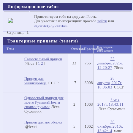
Информационное табло
Приветствуем тебя на форуме, Гость.
Для участия в конференциях просьба
войти
или
зарегистрироваться
.
Страница:
1
Тракторные прицепы (телеги)
Последнее
Тема
Ответов
Просмотров
сообщение
22
Самосвальный прицеп
33
766
декабря, 2025г.
78rus
[
1
2
]
12:20:27
78rus
28
Прицеп для
17
3008
августа, 2017г.
миникировца
СССР
18:06:03
СССР
Одноосный прицеп для
5 мая,
моего Румына!Почти
2
1063
2017г. 18:43:11
своими руками
Лёха
Лёха Сухомлин
Сухомлин
30
Прицеп для мотоблока
5
1062
октября, 2016г.
@lexei
13:42:14
макс