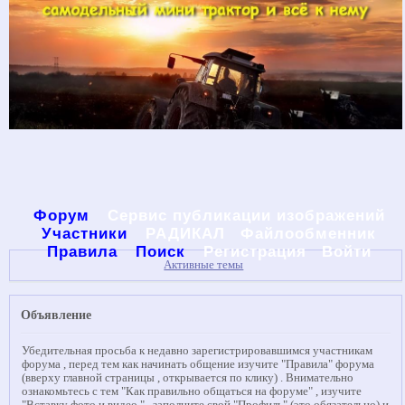
Форум
Сервис публикации изображений
Участники
РАДИКАЛ
Файлообменник
Правила
Поиск
Регистрация
Войти
Активные темы
Объявление
Убедительная просьба к недавно зарегистрировавшимся участникам
форума , перед тем как начинать общение изучите "Правила" форума
(вверху главной страницы , открывается по клику) . Внимательно
ознакомьтесь с тем "Как правильно общаться на форуме" , изучите