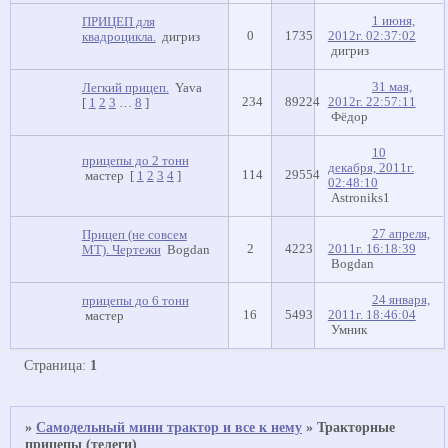
1 июня,
ПРИЦЕП для
0
1735
2012г. 02:37:02
квадроцикла.
дигриз
дигриз
31 мая,
Легкий прицеп.
Yava
234
89224
2012г. 22:57:11
[
1
2
3
…
8
]
Фёдор
10
прицепы до 2 тонн
декабря, 2011г.
114
29554
мастер
[
1
2
3
4
]
02:48:10
Astroniks1
27 апреля,
Прицеп (не совсем
2
4223
2011г. 16:18:39
МТ). Чертежи
Bogdan
Bogdan
24 января,
прицепы до 6 тонн
16
5493
2011г. 18:46:04
мастер
Умник
Страница:
1
»
Самодельный мини трактор и все к нему
»
Тракторные
прицепы (телеги)