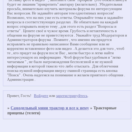
"Вставку фото и видео " , заполните свой "Профиль" (это обязательно) и
будет не лишним "прикрепить" аватарку (желательно) . Убедительная
просьба, внимательно изучить материалы форума по интересующим
Вас вопросам. Не задавайте авторам тем однотипных вопросов!
Возможно, что на них уже есть ответы. Открывайте темы и задавайте
вопросы в соответствующих разделах . Не обязательно на каждый
вопрос открывать новую тему , для этого есть раздел "Вопросы и
ответы" . Цените своё и чужое время. Грубость и нетактичность в
общении на форуме не приветствуются . Уважайте труд Модераторов и
Администраторов форума . Помните , что именно им придется
исправлять не правильно написанное Вами сообщение или не
корректно вставленное фото или видео . А делается это для того , чтоб
те , кто придет на форум после Вас , могли быстро и легко найти
интересующую их информацию . Чтоб форум был удобным и "легко
читаемым " , не было нагромождения бесполезной и не нужной
информации в которой тяжело что либо отыскать . Для облегчения
поиска нужной информации вверху главной страницы есть кнопка
"Поиск" . Очень надеемся на понимание и желаем приятного общения .
Администрация .
Привет, Гость!
Войдите
или
зарегистрируйтесь
.
»
Самодельный мини трактор и все к нему
»
Тракторные
прицепы (телеги)