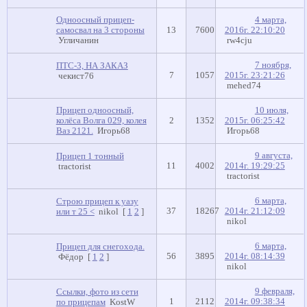
Одноосный прицеп-
4 марта,
самосвал на 3 стороны
13
7600
2016г. 22:10:20
Угличанин
rw4cju
7 ноября,
ПТС-3, НА ЗАКАЗ
7
1057
2015г. 23:21:26
чекист76
mehed74
Прицеп одноосный,
10 июля,
колёса Волга 029, колея
2
1352
2015г. 06:25:42
Ваз 2121.
Игорь68
Игорь68
9 августа,
Прицеп 1 тонный
11
4002
2014г. 19:29:25
tractorist
tractorist
6 марта,
Строю прицеп к уазу
37
18267
2014г. 21:12:09
или т 25 <
nikol
[
1
2
]
nikol
6 марта,
Прицеп для снегохода.
56
3895
2014г. 08:14:39
Фёдор
[
1
2
]
nikol
9 февраля,
Ссылки, фото из сети
1
2112
2014г. 09:38:34
по прицепам
KostW