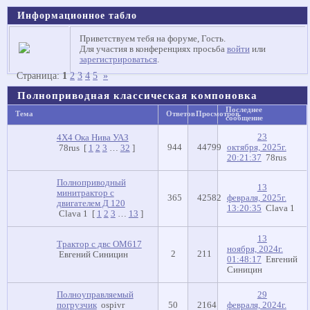
Информационное табло
Приветствуем тебя на форуме, Гость.
Для участия в конференциях просьба
войти
или
зарегистрироваться
.
Страница:
1
2
3
4
5
»
Полноприводная классическая компоновка
Последнее
Тема
Ответов
Просмотров
сообщение
23
4Х4 Ока Нива УАЗ
944
44799
октября, 2025г.
78rus
[
1
2
3
…
32
]
20:21:37
78rus
Полноприводный
13
минитрактор с
365
42582
февраля, 2025г.
двигателем Д 120
13:20:35
Clava 1
Clava 1
[
1
2
3
…
13
]
13
Трактор с двс OM617
ноября, 2024г.
2
211
Евгений Синицин
01:48:17
Евгений
Синицин
Полноуправляемый
29
погрузчик
ospivr
50
2164
февраля, 2024г.