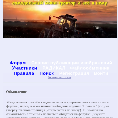
Форум
Сервис публикации изображений
Участники
РАДИКАЛ
Файлообменник
Правила
Поиск
Регистрация
Войти
Активные темы
Объявление
Убедительная просьба к недавно зарегистрировавшимся участникам
форума , перед тем как начинать общение изучите "Правила" форума
(вверху главной страницы , открывается по клику) . Внимательно
ознакомьтесь с тем "Как правильно общаться на форуме" , изучите