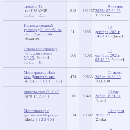
Трактор Т2
8 января,
тов.ШААХОВ
618
131237
2022г. 07:24:53
[
1
2
3
…
21
]
Вовочка
Полноприводный
14
трактор д21 кпп г51 зм
21
3685
декабря, 2021г.
г 51 + 2 ркпп г 66
14:04:14
Clava 1
Асхатыч
Строю минитрактор
17
4х4 с двигателем
160
41081
октября, 2021г.
УД-25.
flanker1
03:18:28
flanker1
[
1
2
3
…
6
]
Минитрактор Илья
11 июня,
4х4. Двигатель ока.
474
20633
2021г. 10:38:20
ALEX30
[
1
2
3
…
16
]
ALEX30
14 мая,
минитрактор FILD-03
100
5840
2021г. 18:51:31
fil78
[
1
2
3
4
]
Vitalij
Минитрактор с
14 апреля,
двигателем Мерседес
134
10392
2021г. 22:53:05
Zheka
[
1
2
3
4
5
]
Zheka