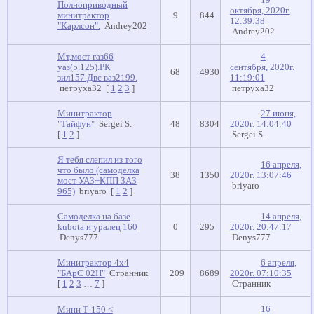
19
Полноприводный
октября, 2020г.
минитрактор
9
844
12:39:38
"Карлсон".
Andrey202
Andrey202
Мт,мост газ66
4
уаз(5.125).РК
сентября, 2020г.
68
4930
зил157.Двс ваз2199.
11:19:01
петруха32
[
1
2
3
]
петруха32
Минитрактор
27 июня,
"Тайфун"
Sergei S.
48
8304
2020г. 14:04:40
[
1
2
]
Sergei S.
Я тебя слепил из того
16 апреля,
что было (самоделка
38
1350
2020г. 13:07:46
мост УАЗ+КПП ЗАЗ
briyaro
965)
briyaro
[
1
2
]
Самоделка на базе
14 апреля,
kubota и уралец 160
0
295
2020г. 20:47:17
Denys777
Denys777
Минитрактор 4х4
6 апреля,
"БАрС 02Н"
Странник
209
8689
2020г. 07:10:35
[
1
2
3
…
7
]
Странник
16
Мини Т-150 <