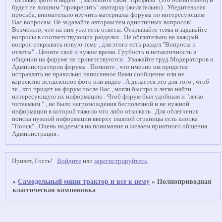
"Вставку фото и видео " , заполните свой "Профиль" (это обязательно) и
будет не лишним "прикрепить" аватарку (желательно) . Убедительная
просьба, внимательно изучить материалы форума по интересующим
Вас вопросам. Не задавайте авторам тем однотипных вопросов!
Возможно, что на них уже есть ответы. Открывайте темы и задавайте
вопросы в соответствующих разделах . Не обязательно на каждый
вопрос открывать новую тему , для этого есть раздел "Вопросы и
ответы" . Цените своё и чужое время. Грубость и нетактичность в
общении на форуме не приветствуются . Уважайте труд Модераторов и
Администраторов форума . Помните , что именно им придется
исправлять не правильно написанное Вами сообщение или не
корректно вставленное фото или видео . А делается это для того , чтоб
те , кто придет на форум после Вас , могли быстро и легко найти
интересующую их информацию . Чтоб форум был удобным и "легко
читаемым " , не было нагромождения бесполезной и не нужной
информации в которой тяжело что либо отыскать . Для облегчения
поиска нужной информации вверху главной страницы есть кнопка
"Поиск" . Очень надеемся на понимание и желаем приятного общения .
Администрация .
Привет, Гость!
Войдите
или
зарегистрируйтесь
.
»
Самодельный мини трактор и все к нему
»
Полноприводная
классическая компоновка