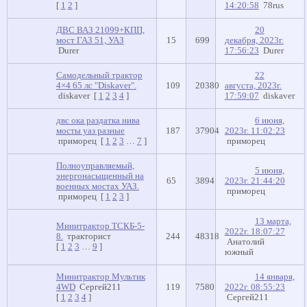
[
1
2
]
14:20:58
78rus
ДВС ВАЗ 21099+КПП,
20
мост ГАЗ 51, УАЗ
15
699
декабря, 2023г.
Durer
17:56:23
Durer
Самодельный трактор
22
4×4 65 лс "Diskaver".
109
20380
августа, 2023г.
diskaver
[
1
2
3
4
]
17:59:07
diskaver
двс ока раздатка нива
6 июня,
мосты уаз разные
187
37904
2023г. 11:02:23
приморец
[
1
2
3
…
7
]
приморец
Полноуправляемый,
5 июня,
энергонасыщенный на
65
3894
2023г. 21:44:20
военных мостах УАЗ.
приморец
приморец
[
1
2
3
]
13 марта,
Минитрактор ТСКБ-5-
2022г. 18:07:27
8.
тракторист
244
48318
Анатолий
[
1
2
3
…
9
]
южный
Минитрактор Мультик
14 января,
4WD
Сергей211
119
7580
2022г. 08:55:23
[
1
2
3
4
]
Сергей211