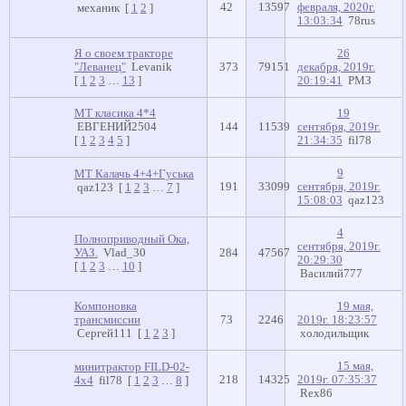
42
13597
февраля, 2020г.
механик
[
1
2
]
13:03:34
78rus
Я о своем тракторе
26
"Леванец"
Levanik
373
79151
декабря, 2019г.
[
1
2
3
…
13
]
20:19:41
РМЗ
МТ класика 4*4
19
ЕВГЕНИЙ2504
144
11539
сентября, 2019г.
[
1
2
3
4
5
]
21:34:35
fil78
9
МТ Калачь 4+4+Гуська
191
33099
сентября, 2019г.
qaz123
[
1
2
3
…
7
]
15:08:03
qaz123
4
Полноприводный Ока,
сентября, 2019г.
УАЗ.
Vlad_30
284
47567
20:29:30
[
1
2
3
…
10
]
Василий777
Компоновка
19 мая,
трансмиссии
73
2246
2019г. 18:23:57
Сергей111
[
1
2
3
]
холодильщик
15 мая,
минитрактор FILD-02-
218
14325
2019г. 07:35:37
4х4
fil78
[
1
2
3
…
8
]
Rex86