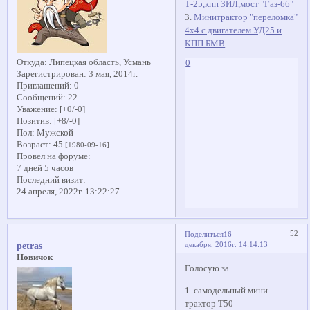
Т-25,кпп ЗИЛ,мост "Газ-66"
3.
Минитрактор "переломка"
4х4 с двигателем УД25 и
КПП БМВ
Откуда:
Липецкая область, Усмань
0
Зарегистрирован
: 3 мая, 2014г.
Приглашений:
0
Сообщений:
22
Уважение:
[+0/-0]
Позитив:
[+8/-0]
Пол:
Мужской
Возраст:
45
[1980-09-16]
Провел на форуме:
7 дней 5 часов
Последний визит:
24 апреля, 2022г. 13:22:27
52
Поделиться
16
декабря, 2016г. 14:14:13
petras
Новичок
Голосую за
1. самодельный мини
трактор Т50