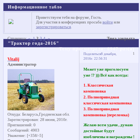
Информационное табло
Приветствуем тебя на форуме, Гость.
Для участия в конференциях просьба
войти
или
зарегистрироваться
.
Страница:
«
1
2
3
4
»
Тема закрыта
"Трактор года-2016"
Тему просмотрели:
6947
раз(а)
1
Поделиться
8 декабря,
2016г. 22:56:31
Vitalij
Администратор
Может уже проголосуем
уже !? ))) Всё как всегда:
1. Классическая
компоновка
2. Полноприводная
классическая компановка
3. Полноприводная
Откуда:
Беларусь,Гродненская обл.
компоновка (переломка)
Зарегистрирован
: 28 июня, 2010г.
Приглашений:
0
Желаю всем удачи , думаю
Сообщений:
4903
достойные будут
Уважение:
[+358/-5]
изобличены и награждены !