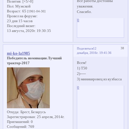
Все работы достойны
Позитив:
[+5/-0]
уважения.
Пол:
Мужской
Возраст:
65
[1961-04-30]
Спасибо.
Провел на форуме:
0
23 дня 15 часов
Последний визит:
13 августа, 2020г. 19:30:35
38
Поделиться
12
декабря, 2016г. 19:41:36
mi-ko-la1985
Победитель номинации Лучший
Всем!
трактор-2017
1) Т50
2)-----
3) миникировец из кузбасса
0
Откуда:
Брест, Беларусь
Зарегистрирован
: 25 апреля, 2014г.
Приглашений:
0
Сообщений:
769