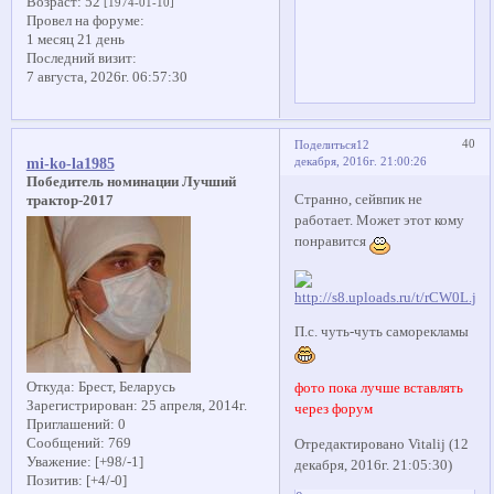
Возраст:
52
[1974-01-10]
Провел на форуме:
1 месяц 21 день
Последний визит:
7 августа, 2026г. 06:57:30
40
Поделиться
12
декабря, 2016г. 21:00:26
mi-ko-la1985
Победитель номинации Лучший
Странно, сейвпик не
трактор-2017
работает. Может этот кому
понравится
П.с. чуть-чуть саморекламы
Откуда:
Брест, Беларусь
фото пока лучше вставлять
Зарегистрирован
: 25 апреля, 2014г.
через форум
Приглашений:
0
Сообщений:
769
Отредактировано Vitalij (12
Уважение:
[+98/-1]
декабря, 2016г. 21:05:30)
Позитив:
[+4/-0]