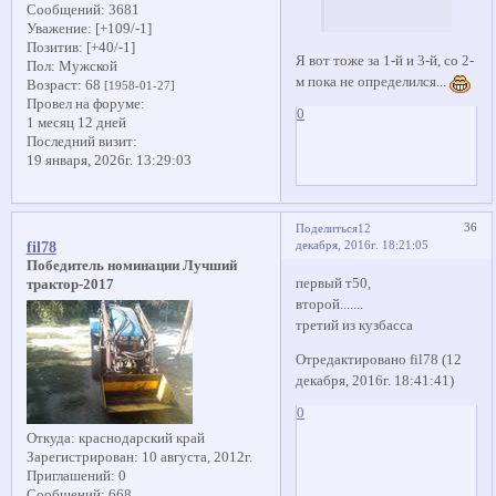
Сообщений:
3681
Уважение:
[+109/-1]
Позитив:
[+40/-1]
Я вот тоже за 1-й и 3-й, со 2-
Пол:
Мужской
м пока не определился...
Возраст:
68
[1958-01-27]
Провел на форуме:
0
1 месяц 12 дней
Последний визит:
19 января, 2026г. 13:29:03
36
Поделиться
12
декабря, 2016г. 18:21:05
fil78
Победитель номинации Лучший
первый т50,
трактор-2017
второй.......
третий из кузбасса
Отредактировано fil78 (12
декабря, 2016г. 18:41:41)
0
Откуда:
краснодарский край
Зарегистрирован
: 10 августа, 2012г.
Приглашений:
0
Сообщений:
668