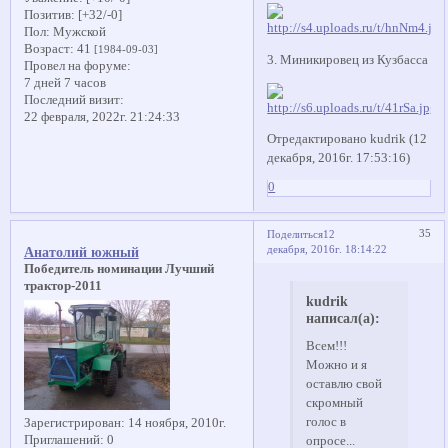
Позитив:
[+32/-0]
Пол:
Мужской
Возраст:
41
[1984-09-03]
3. Миникировец из Кузбасса
Провел на форуме:
7 дней 7 часов
Последний визит:
22 февраля, 2022г. 21:24:33
Отредактировано kudrik (12
декабря, 2016г. 17:53:16)
0
35
Поделиться
12
декабря, 2016г. 18:14:22
Анатолий южный
Победитель номинации Лучший
трактор-2011
kudrik
написал(а):
Всем!!!
Можно и я
оставлю свой
скромный
голос в
Зарегистрирован
: 14 ноября, 2010г.
Приглашений:
0
опросе...