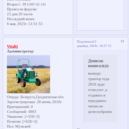
Возраст:
39
[1987-01-14]
Провел на форуме:
23 дня 20 часов
Последний визит:
6 мая, 2025г. 13:51:53
33
Поделиться
12
декабря, 2016г. 16:57:15
Vitalij
Администратор
Денисок
написал(а):
конкурс
трактор года
2016 луди
голосуют ,а
отдавать и
Откуда:
Беларусь,Гродненская обл.
передавать
Зарегистрирован
: 28 июня, 2010г.
читаю не
Приглашений:
0
Сообщений:
4903
целесообразно
Уважение:
[+358/-5]
Позитив:
[+628/-3]
Пол:
Мужской