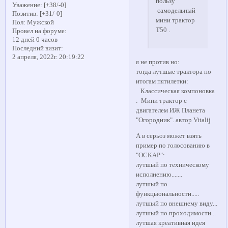
пользу
Уважение:
[+38/-0]
самодельный
Позитив:
[+31/-0]
мини трактор
Пол:
Мужской
Т50 .
Провел на форуме:
12 дней 0 часов
Последний визит:
2 апреля, 2022г. 20:19:22
я не против но:
тогда лутшые трактора по
итогам пятилетки:
Классическая компоновка
: Мини трактор с
двигателем ИЖ Планета
"Огородник". автор Vitalij
А в серьоз может взять
пример по голосованию в
"ОСКАР":
лутшый по техническому
исполнению.......
лутшый по
функцыональности.....
лутшый по внешнему виду...
лутшый по проходимости...
лутшая креативная идея