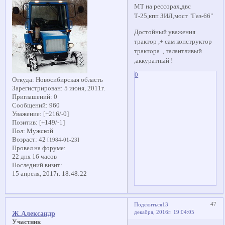
МТ на рессорах,двс
Т-25,кпп ЗИЛ,мост "Газ-66"
Достойный уважения
трактор ,+ сам конструктор
трактора , талантливый
,аккуратный !
0
Откуда:
Новосибирская область
Зарегистрирован
: 5 июня, 2011г.
Приглашений:
0
Сообщений:
960
Уважение:
[+216/-0]
Позитив:
[+149/-1]
Пол:
Мужской
Возраст:
42
[1984-01-23]
Провел на форуме:
22 дня 16 часов
Последний визит:
15 апреля, 2017г. 18:48:22
47
Поделиться
13
декабря, 2016г. 19:04:05
Ж.Александр
Участник