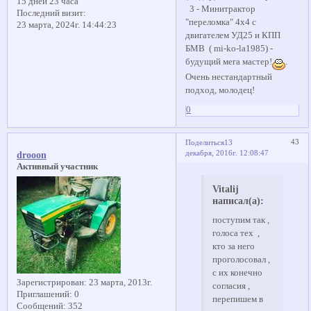
15 дней 23 часа
3 - Минитрактор
Последний визит:
"переломка" 4х4 с
23 марта, 2024г. 14:44:23
двигателем УД25 и КПП
БМВ ( mi-ko-la1985) -
будущий мега мастер!
.
Очень нестандартный
подход, молодец!
0
43
Поделиться
13
декабря, 2016г. 12:08:47
drooon
Активный участник
Vitalij
написал(а):
поступим так ,
голоса тех ,
кто за него
проголосовал ,
с их конечно
Зарегистрирован
: 23 марта, 2013г.
согласия ,
Приглашений:
0
перепишем в
Сообщений:
352