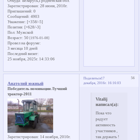
Откуда:
Беларусь,Гродненская обл.
Зарегистрирован
: 28 июня, 2010г.
Приглашений:
0
Сообщений:
4903
Уважение:
[+358/-5]
Позитив:
[+628/-3]
Пол:
Мужской
Возраст:
50
[1976-01-08]
Провел на форуме:
3 месяца 10 дней
Последний визит:
25 ноября, 2025г. 14:33:06
56
Поделиться
17
декабря, 2016г. 16:16:03
Анатолий южный
Победитель номинации Лучший
трактор-2011
Vitalij
написал(а):
Пока что
радует
активность
участников ,
так держать !
Зарегистрирован
: 14 ноября, 2010г.