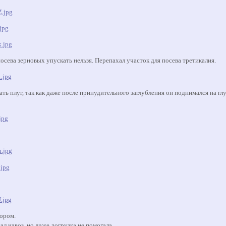
посева зерновых упускать нельзя. Перепахал участок для посева третикалия.
ь плуг, так как даже после принудительного заглубления он поднимался на гл
.
тором.
ал навоз, но даже догрузка не помогала.