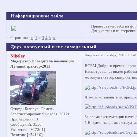
Информационное табло
Приветствуем тебя на фор
Для участия в конференц
Страница:
«
1
2
3
4
5
»
Двух корпусный плуг самодельный
Поделиться
8 октября, 2016г. 01:41
Nikolay
Модератор Победитель номинации
ВСЕМ Доброго времени суто
Лучший трактор-2013
Насмотревшись видео работы 
мотокультиватора,ширина зах
Что-бы установить их пришлос
Откуда:
Беларусь.Гомель
Зарегистрирован
: 9 ноября, 2012г.
За время эксплуатации плуга
Приглашений:
0
1 Видимо, за время эксплуата
Сообщений:
3550
Уважение:
[+272/-1]
Позитив:
[+541/-0]