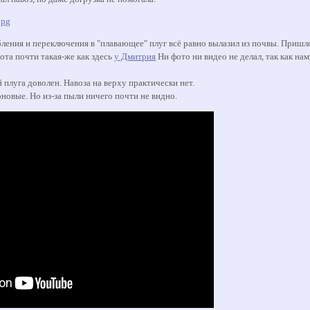
ления и переключения в "плавающее" плуг всё равно вылазил из почвы. Пришло
хота почти такая-же как здесь
у Дмитрия
Ни фото ни видео не делал, так как нам
 плуга доволен. Навоза на верху практически нет.
новые. Но из-за пыли ничего почти не видно.