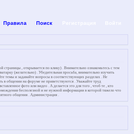
Правила
Поиск
Регистрация
Войти
й страницы , открывается по клику) . Внимательно ознакомьтесь с тем
аватарку (желательно) . Убедительная просьба, внимательно изучить
те темы и задавайте вопросы в соответствующих разделах . Не
сть в общении на форуме не приветствуются . Уважайте труд
вленное фото или видео . А делается это для того , чтоб те , кто
ромождения бесполезной и не нужной информации в которой тяжело что
иятного общения . Администрация .