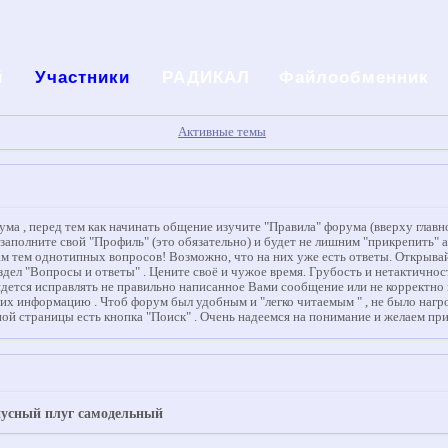
й
Участники
РАДИКАЛ
Файлообменник
Активные темы
а , перед тем как начинать общение изучите "Правила" форума (вверху главно
, заполните свой "Профиль" (это обязательно) и будет не лишним "прикрепить" 
 тем однотипных вопросов! Возможно, что на них уже есть ответы. Открывай
здел "Вопросы и ответы" . Цените своё и чужое время. Грубость и нетактично
ся исправлять не правильно написанное Вами сообщение или не корректно вста
 их информацию . Чтоб форум был удобным и "легко читаемым " , не было наг
ой страницы есть кнопка "Поиск" . Очень надеемся на понимание и желаем пр
пусный плуг самодельный