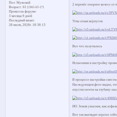
Пол:
Мужской
2 перенёс опорное колесо от 
Возраст:
61
[1965-05-17]
Провел на форуме:
3 месяца 9 дней
Последний визит:
Углы атаки корпусов
28 июля, 2026г. 18:38:13
Вот что получилось
Испытания и настройку прово
В процессе настройки сместил
Наследующем фото видно, что 
опустил почти на глубину пах
НО. Земля ужасная, как асфал
Вот так выглядит агрегат сейч