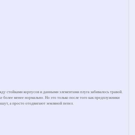
ежду стойками корпусов и данными элементами плуга забивалось травой.
уже более менее нормально. Но это только после того как предплужники
ашут, а просто отодвигают земляной пепел.