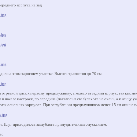
переднего корпуса на зад
дил на этом заросшем участке. Высота травостоя до 70 см.
 отрезной диск к первому предплужнику, а колесо за задний корпус, так как м
в начале настроек, по середине (пахалось в свал) пахота не очень, а к концу 
оты основных корпусов. При заглублении предплужников менее 15 см они не п
ьт. Плуг приходилось заглублять принудительным опусканием.
ас.