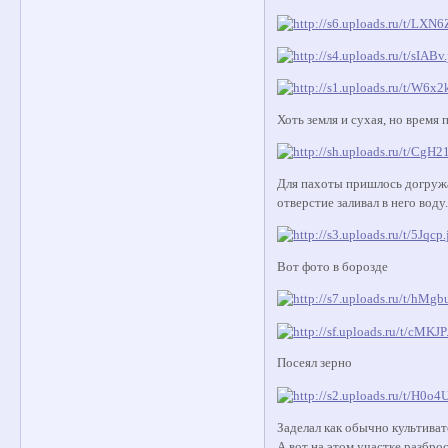
Хоть земля и сухая, но время 
Для пахоты пришлось догружат
отверстие заливал в него воду
Вот фото в борозде
Посеял зерно
Заделал как обычно культива
А вот на этом участке разброс