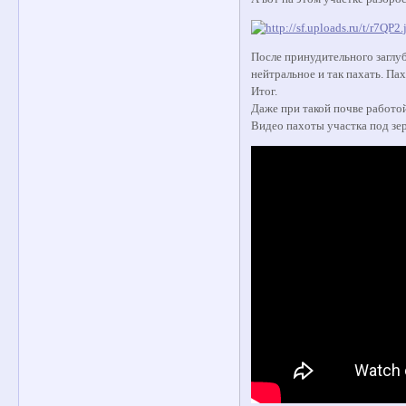
После принудительного заглуб
нейтральное и так пахать. Па
Итог.
Даже при такой почве работой
Видео пахоты участка под зер