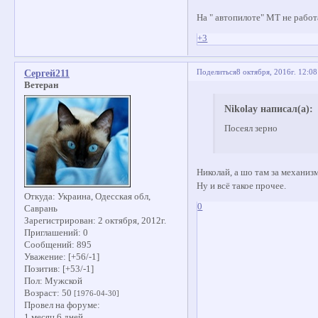
На " автопилоте" МТ не работ
+3
Поделиться
8 октября, 2016г. 12:08
Сергей211
Ветеран
Nikolay написал(а):
Посеял зерно
Николай, а шо там за механиз
Ну и всё такое прочее.
Откуда:
Украина, Одесская обл,
0
Саврань
Зарегистрирован
: 2 октября, 2012г.
Приглашений:
0
Сообщений:
895
Уважение:
[+56/-1]
Позитив:
[+53/-1]
Пол:
Мужской
Возраст:
50
[1976-04-30]
Провел на форуме:
1 месяц 6 дней