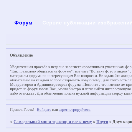
Форум
Сервис публикации изображени
Объявление
Убедительная просьба к недавно зарегистрировавшимся участникам форум
"Как правильно общаться на форуме" , изучите "Вставку фото и видео " 
материалы форума по интересующим Вас вопросам. Не задавайте авторам
обязательно на каждый вопрос открывать новую тему , для этого есть ра
Модераторов и Администраторов форума . Помните , что именно им придет
придет на форум после Вас , могли быстро и легко найти интересующую
либо отыскать . Для облегчения поиска нужной информации вверху главн
Привет, Гость!
Войдите
или
зарегистрируйтесь
.
»
Самодельный мини трактор и все к нему
»
Плуги
»
Двух кор