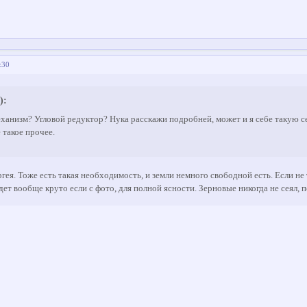
:30
):
еханизм? Угловой редуктор? Нука расскажи подробней, может и я себе такую се
 такое прочее.
ея. Тоже есть такая необходимость, и земли немного свободной есть. Если не т
дет вообще круто если с фото, для полной ясности. Зерновые никогда не сеял, п