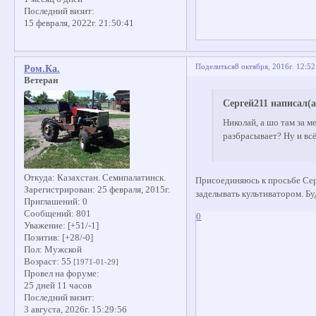
Последний визит:
15 февраля, 2022г. 21:50:41
Поделиться
8 октября, 2016г. 12:52
Ром.Ка.
Ветеран
Сергей211 написал(а
Николай, а шо там за м
разбрасывает? Ну и всё
Откуда:
Казахстан. Семипалатинск.
Присоединяюсь к просьбе Серг
Зарегистрирован
: 25 февраля, 2015г.
заделывать культиватором. Бу
Приглашений:
0
Сообщений:
801
0
Уважение:
[+51/-1]
Позитив:
[+28/-0]
Пол:
Мужской
Возраст:
55
[1971-01-29]
Провел на форуме:
25 дней 11 часов
Последний визит:
3 августа, 2026г. 15:29:56