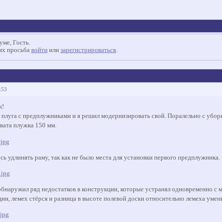
уме, Гость.
иях просьба
войти
или
зарегистрироваться
.
:53
к!
плуга с предплужниками и я решил модернизировать свой. Поралельно с уборк
вата плужка 150 мм.
ь удлинять раму, так как не было места для установки первого предплужника.
 обнаружил ряд недостатков в конструкции, которые устранял одновременно с 
ции, лемех стёрся и разница в высоте полевой доски относительно лемеха умен