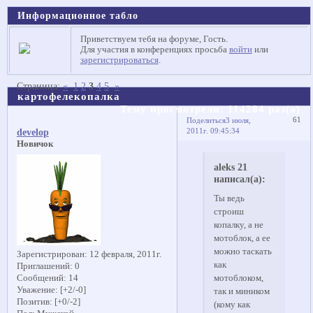
Информационное табло
Приветствуем тебя на форуме, Гость.
Для участия в конференциях просьба
войти
или
зарегистрироваться
.
Страница:
«
1
2
3
4
5
»
картофелекопалка
Тему просмотрели:
114284
раз(а)
61
Поделиться
3 июля,
2011г. 09:45:34
develop
Новичок
aleks 21
написал(а):
Ты ведь
строиш
копалку, а не
мотоблок, а ее
можно таскать
Зарегистрирован
: 12 февраля, 2011г.
как
Приглашений:
0
Сообщений:
14
мотоблоком,
Уважение:
[+2/-0]
так и миником
Позитив:
[+0/-2]
(кому как