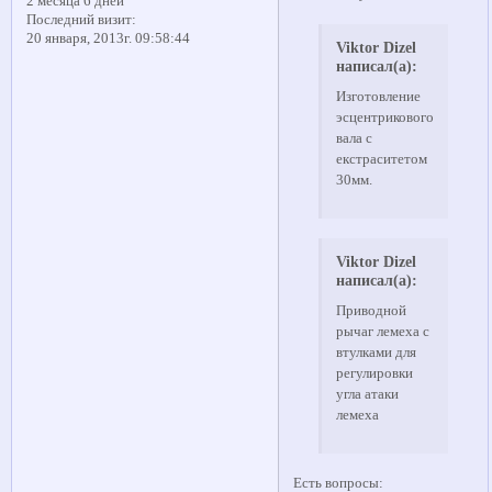
2 месяца 6 дней
Последний визит:
20 января, 2013г. 09:58:44
Viktor Dizel
написал(а):
Изготовление
эсцентрикового
вала с
екстраситетом
30мм.
Viktor Dizel
написал(а):
Приводной
рычаг лемеха с
втулками для
регулировки
угла атаки
лемеха
Есть вопросы: