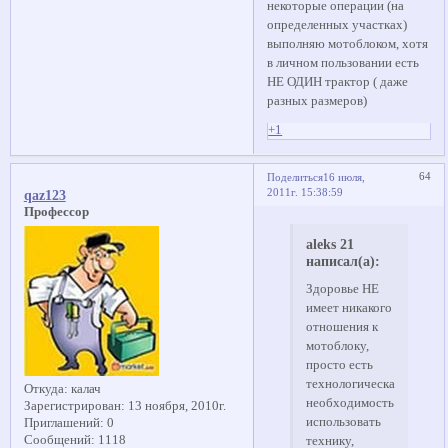
некоторые операции (на
определенных участках)
выполняю мотоблоком, хотя
в личном пользовании есть
НЕ ОДИН трактор ( даже
разных размеров)
+1
64
Поделиться
16 июля,
2011г. 15:38:59
qaz123
Профессор
aleks 21
написал(а):
Здоровье НЕ
имеет никакого
отношения к
мотоблоку,
просто есть
технологическая
Откуда:
калач
необходимость
Зарегистрирован
: 13 ноября, 2010г.
использовать
Приглашений:
0
Сообщений:
1118
технику,