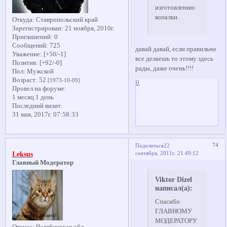
изготовлению
копалки.
Откуда:
Ставропольский край
Зарегистрирован
: 21 ноября, 2010г.
Приглашений:
0
Сообщений:
725
давай давай, если правильно
Уважение:
[+50/-1]
все делаешь то этому здесь
Позитив:
[+92/-0]
рады, даже очень!!!!
Пол:
Мужской
Возраст:
52
[1973-10-09]
0
Провел на форуме:
1 месяц 1 день
Последний визит:
31 мая, 2017г. 07:58:33
74
Поделиться
22
сентября, 2011г. 21:49:12
Leksus
Главный Модератор
Viktor Dizel
написал(а):
Спасибо
ГЛАВНОМУ
МОДЕРАТОРУ