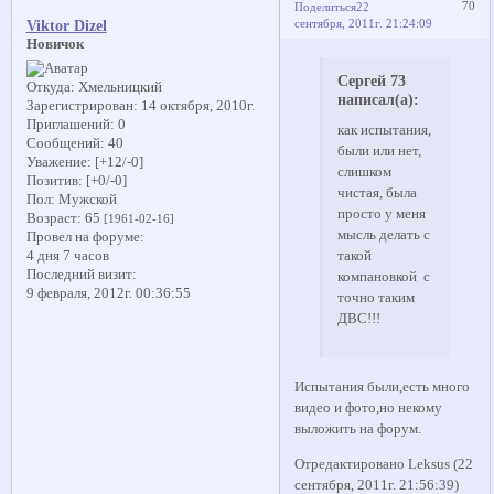
70
Поделиться
22
сентября, 2011г. 21:24:09
Viktor Dizel
Новичок
Сергей 73
Откуда:
Хмельницкий
написал(а):
Зарегистрирован
: 14 октября, 2010г.
Приглашений:
0
как испытания,
Сообщений:
40
были или нет,
Уважение:
[+12/-0]
слишком
Позитив:
[+0/-0]
чистая, была
Пол:
Мужской
просто у меня
Возраст:
65
[1961-02-16]
мысль делать с
Провел на форуме:
такой
4 дня 7 часов
Последний визит:
компановкой с
9 февраля, 2012г. 00:36:55
точно таким
ДВС!!!
Испытания были,есть много
видео и фото,но некому
выложить на форум.
Отредактировано Leksus (22
сентября, 2011г. 21:56:39)