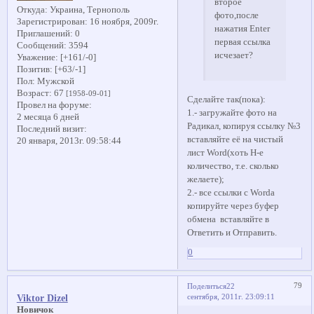
второе
Откуда:
Украина, Тернополь
фото,после
Зарегистрирован
: 16 ноября, 2009г.
нажатия Enter
Приглашений:
0
первая ссылка
Сообщений:
3594
исчезает?
Уважение:
[+161/-0]
Позитив:
[+63/-1]
Пол:
Мужской
Возраст:
67
[1958-09-01]
Сделайте так(пока):
Провел на форуме:
1.- загружайте фото на
2 месяца 6 дней
Радикал, копируя ссылку №3
Последний визит:
вставляйте её на чистый
20 января, 2013г. 09:58:44
лист Word(хоть Н-е
количество, т.е. сколько
желаете);
2.- все ссылки с Wordа
копируйте через буфер
обмена вставляйте в
Ответить и Отправить.
0
79
Поделиться
22
сентября, 2011г. 23:09:11
Viktor Dizel
Новичок