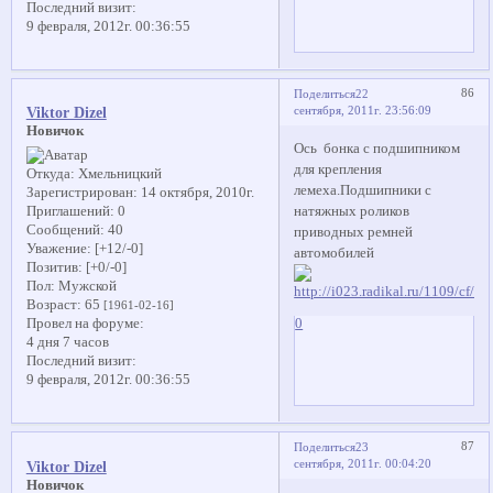
Последний визит:
9 февраля, 2012г. 00:36:55
86
Поделиться
22
сентября, 2011г. 23:56:09
Viktor Dizel
Новичок
Ось бонка с подшипником
для крепления
Откуда:
Хмельницкий
лемеха.Подшипники с
Зарегистрирован
: 14 октября, 2010г.
натяжных роликов
Приглашений:
0
Сообщений:
40
приводных ремней
Уважение:
[+12/-0]
автомобилей
Позитив:
[+0/-0]
Пол:
Мужской
Возраст:
65
[1961-02-16]
0
Провел на форуме:
4 дня 7 часов
Последний визит:
9 февраля, 2012г. 00:36:55
87
Поделиться
23
сентября, 2011г. 00:04:20
Viktor Dizel
Новичок