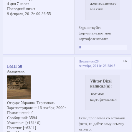
жмитесь,вместе
4 дня 7 часов
Последний визит:
мы сила.
9 февраля, 2012г. 00:36:55
Здравствуйте
форумчане.вот моя
картофелекопалка.
0
66
Поделиться
20
сентября, 2011г. 23:28:15
БМП 58
Академик
Viktor Dizel
написал(а):
.вот моя
картофелекопалка
Откуда:
Украина, Тернополь
Зарегистрирован
: 16 ноября, 2009г.
Приглашений:
0
Сообщений:
3594
Если, проблемы со вставкой
Уважение:
[+161/-0]
фото, то дайте саму ссылку
Позитив:
[+63/-1]
на него.