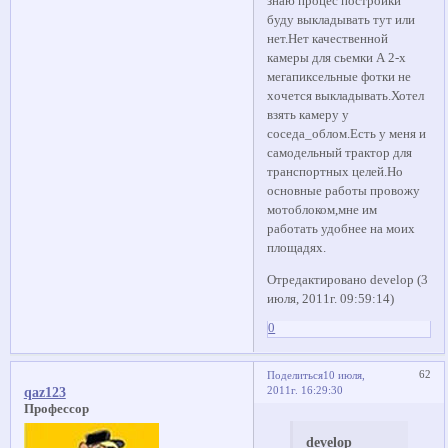
знаю процес постройки
буду выкладывать тут или
нет.Нет качественной
камеры для сьемки А 2-х
мегапиксельные фотки не
хочется выкладывать.Хотел
взять камеру у
соседа_облом.Есть у меня и
самодельный трактор для
транспортных целей.Но
основные работы провожу
мотоблоком,мне им
работать удобнее на моих
площадях.
Отредактировано develop (3
июля, 2011г. 09:59:14)
0
62
Поделиться
10 июля,
2011г. 16:29:30
qaz123
Профессор
develop