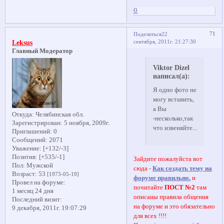
0
71
Поделиться
22
сентября, 2011г. 21:27:30
Leksus
Главный Модератор
Viktor Dizel
написал(а):
Я одно фото не
могу вставить,
а Вы
Откуда:
Челябинская обл.
-несколько,так
Зарегистрирован
: 5 ноября, 2009г.
что извеняйте...
Приглашений:
0
Сообщений:
2071
Уважение:
[+132/-3]
Позитив:
[+535/-1]
Зайдите пожалуйста вот
Пол:
Мужской
сюда
-
Как создать тему на
Возраст:
53
[1973-05-19]
форуме правильно.
и
Провел на форуме:
почитайте
ПОСТ №2
там
1 месяц 24 дня
описаны правила общения
Последний визит:
на форуме и это обязательно
9 декабря, 2011г. 19:07:29
для всех !!!!