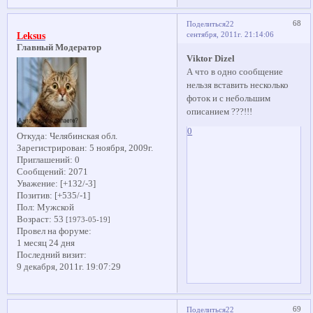
68
Поделиться
22
сентября, 2011г. 21:14:06
Leksus
Главный Модератор
Viktor Dizel
А что в одно сообщение
нельзя вставить несколько
фоток и с небольшим
описанием ???!!!
0
Откуда:
Челябинская обл.
Зарегистрирован
: 5 ноября, 2009г.
Приглашений:
0
Сообщений:
2071
Уважение:
[+132/-3]
Позитив:
[+535/-1]
Пол:
Мужской
Возраст:
53
[1973-05-19]
Провел на форуме:
1 месяц 24 дня
Последний визит:
9 декабря, 2011г. 19:07:29
69
Поделиться
22