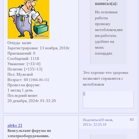
написал(а):
Но основные
работы
провожу
мотоблоком,мне
им работать
удобнее на
Откуда:
калач
моих
Зарегистрирован
: 13 ноября, 2010г.
площадях.
Приглашений:
0
Сообщений:
1118
Уважение:
[+33/-0]
Позитив:
[+155/-13]
Это хорошо что здоровье
Пол:
Мужской
позволяет справлятся с
Возраст:
60
[1966-06-15]
мотоблоком
Провел на форуме:
1 месяц 1 день
0
Последний визит:
20 декабря, 2024г. 01:33:20
63
Поделиться
10 июля,
2011г. 22:25:16
aleks 21
Консультант форума по
электрооборудованию.