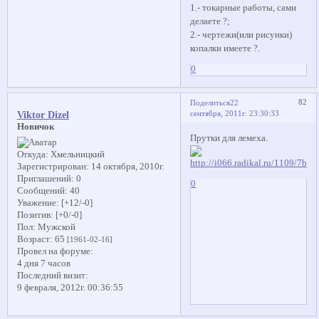
1.- токарные работы, сами
делаете ?;
2.- чертежи(или рисунки)
копалки имеете ?.
0
82
Поделиться
22
сентября, 2011г. 23:30:33
Viktor Dizel
Новичок
Прутки для лемеха.
Откуда:
Хмельницкий
Зарегистрирован
: 14 октября, 2010г.
Приглашений:
0
0
Сообщений:
40
Уважение:
[+12/-0]
Позитив:
[+0/-0]
Пол:
Мужской
Возраст:
65
[1961-02-16]
Провел на форуме:
4 дня 7 часов
Последний визит:
9 февраля, 2012г. 00:36:55