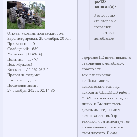
qaz123
написал(а):
Это хорошо
что здоровье
позволяет
справлятся с
Откуда:
украина полтавская обл.
Зарегистрирован
: 29 октября, 2010г.
мотоблоком
Приглашений:
0
Сообщений:
1689
Уважение:
[+149/-4]
Здоровье НЕ имеет никакого
Позитив:
[+137/-7]
отношения к мотоблоку,
Пол:
Мужской
просто есть
Возраст:
57
[1969-06-21]
Провел на форуме:
технологическая
3 месяца 15 дней
необходимость
Последний визит:
использовать технику,
27 октября, 2020г. 02:44:35
исходя из ОБЬЕМОВ работ.
У ВАС возможно есть один
миник, и Вы питаетесь
делать им все, а если у
человека есть выбор
техники, и он использует её
по назначению, то что в
этом плохого. Я сам