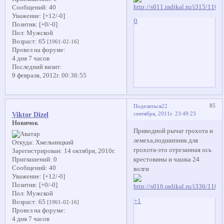
Сообщений:
40
Уважение:
[+12/-0]
0
Позитив:
[+0/-0]
Пол:
Мужской
Возраст:
65
[1961-02-16]
Провел на форуме:
4 дня 7 часов
Последний визит:
9 февраля, 2012г. 00:36:55
85
Поделиться
22
сентября, 2011г. 23:49:23
Viktor Dizel
Новичок
Приводной рычаг грохота и
лемеха,подшипник для
Откуда:
Хмельницкий
грохота-это отрезанная ось
Зарегистрирован
: 14 октября, 2010г.
крестовины и чашка 24
Приглашений:
0
Сообщений:
40
волги
Уважение:
[+12/-0]
Позитив:
[+0/-0]
Пол:
Мужской
+1
Возраст:
65
[1961-02-16]
Провел на форуме:
4 дня 7 часов