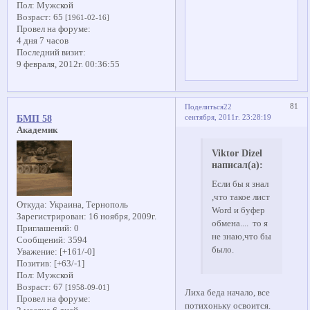
Пол:
Мужской
Возраст:
65
[1961-02-16]
Провел на форуме:
4 дня 7 часов
Последний визит:
9 февраля, 2012г. 00:36:55
81
Поделиться
22
сентября, 2011г. 23:28:19
БМП 58
Академик
Viktor Dizel
написал(а):
Если бы я знал
,что такое лист
Откуда:
Украина, Тернополь
Word и буфер
Зарегистрирован
: 16 ноября, 2009г.
обмена.... то я
Приглашений:
0
не знаю,что бы
Сообщений:
3594
было.
Уважение:
[+161/-0]
Позитив:
[+63/-1]
Пол:
Мужской
Возраст:
67
[1958-09-01]
Лиха беда начало, все
Провел на форуме:
потихоньку освоится.