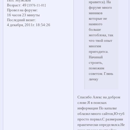
Пол:
Мужской
нравитса). На
Возраст:
49
[1976-11-01]
форуме много
Провел на форуме:
миников
16 часов 23 минуты
которые не
Последний визит:
намного
4 декабря, 2011г. 18:54:26
больше
мотоблока, так
что твой опыт
многим
пригодитса.
Начинай
строить,
поможим
советом. Глянь
личку
Спасибо Алекс на добром
слове.Я в поисках
информации По капалке
облазил много сайтов,Ю-туб
просто порвал.С размерами
практически определилса.Не