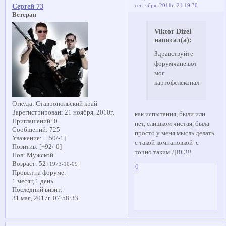
сентября, 2011г. 21:19:30
Сергей 73
Ветеран
Viktor Dizel
написал(а):
Здравствуйте
форумчане.вот
моя
картофелекопалка.
Откуда:
Ставропольский край
Зарегистрирован
: 21 ноября, 2010г.
как испытания, были или
Приглашений:
0
нет, слишком чистая, была
Сообщений:
725
просто у меня мысль делать
Уважение:
[+50/-1]
с такой компановкой с
Позитив:
[+92/-0]
точно таким ДВС!!!
Пол:
Мужской
Возраст:
52
[1973-10-09]
0
Провел на форуме:
1 месяц 1 день
Последний визит:
31 мая, 2017г. 07:58:33