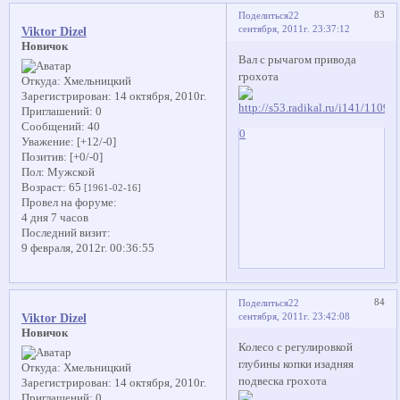
83
Поделиться
22
сентября, 2011г. 23:37:12
Viktor Dizel
Новичок
Вал с рычагом привода
грохота
Откуда:
Хмельницкий
Зарегистрирован
: 14 октября, 2010г.
Приглашений:
0
Сообщений:
40
0
Уважение:
[+12/-0]
Позитив:
[+0/-0]
Пол:
Мужской
Возраст:
65
[1961-02-16]
Провел на форуме:
4 дня 7 часов
Последний визит:
9 февраля, 2012г. 00:36:55
84
Поделиться
22
сентября, 2011г. 23:42:08
Viktor Dizel
Новичок
Колесо с регулировкой
глубины копки изадняя
Откуда:
Хмельницкий
подвеска грохота
Зарегистрирован
: 14 октября, 2010г.
Приглашений:
0