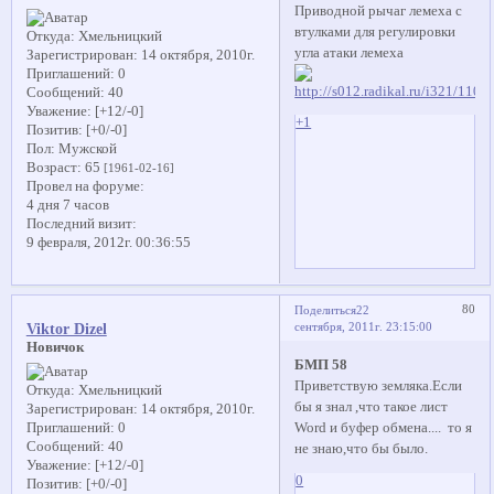
Приводной рычаг лемеха с
втулками для регулировки
Откуда:
Хмельницкий
угла атаки лемеха
Зарегистрирован
: 14 октября, 2010г.
Приглашений:
0
Сообщений:
40
Уважение:
[+12/-0]
+1
Позитив:
[+0/-0]
Пол:
Мужской
Возраст:
65
[1961-02-16]
Провел на форуме:
4 дня 7 часов
Последний визит:
9 февраля, 2012г. 00:36:55
80
Поделиться
22
сентября, 2011г. 23:15:00
Viktor Dizel
Новичок
БМП 58
Приветствую земляка.Если
Откуда:
Хмельницкий
бы я знал ,что такое лист
Зарегистрирован
: 14 октября, 2010г.
Word и буфер обмена.... то я
Приглашений:
0
Сообщений:
40
не знаю,что бы было.
Уважение:
[+12/-0]
0
Позитив:
[+0/-0]