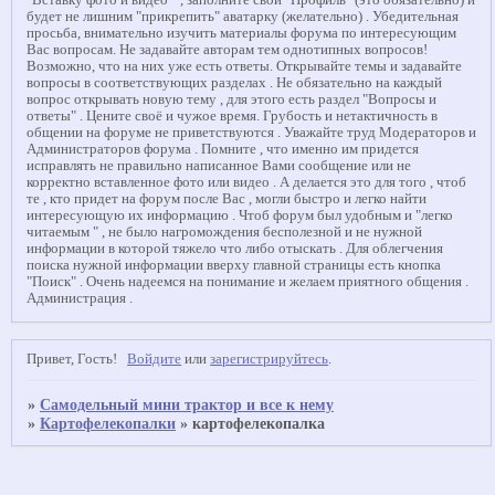
"Вставку фото и видео " , заполните свой "Профиль" (это обязательно) и
будет не лишним "прикрепить" аватарку (желательно) . Убедительная
просьба, внимательно изучить материалы форума по интересующим
Вас вопросам. Не задавайте авторам тем однотипных вопросов!
Возможно, что на них уже есть ответы. Открывайте темы и задавайте
вопросы в соответствующих разделах . Не обязательно на каждый
вопрос открывать новую тему , для этого есть раздел "Вопросы и
ответы" . Цените своё и чужое время. Грубость и нетактичность в
общении на форуме не приветствуются . Уважайте труд Модераторов и
Администраторов форума . Помните , что именно им придется
исправлять не правильно написанное Вами сообщение или не
корректно вставленное фото или видео . А делается это для того , чтоб
те , кто придет на форум после Вас , могли быстро и легко найти
интересующую их информацию . Чтоб форум был удобным и "легко
читаемым " , не было нагромождения бесполезной и не нужной
информации в которой тяжело что либо отыскать . Для облегчения
поиска нужной информации вверху главной страницы есть кнопка
"Поиск" . Очень надеемся на понимание и желаем приятного общения .
Администрация .
Привет, Гость!
Войдите
или
зарегистрируйтесь
.
»
Самодельный мини трактор и все к нему
»
Картофелекопалки
»
картофелекопалка