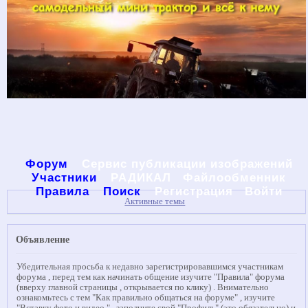
Форум
Сервис публикации изображений
Участники
РАДИКАЛ
Файлообменник
Правила
Поиск
Регистрация
Войти
Активные темы
Объявление
Убедительная просьба к недавно зарегистрировавшимся участникам
форума , перед тем как начинать общение изучите "Правила" форума
(вверху главной страницы , открывается по клику) . Внимательно
ознакомьтесь с тем "Как правильно общаться на форуме" , изучите