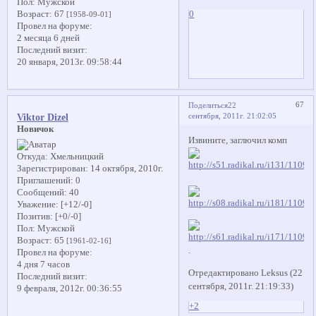
Пол:
Мужской
0
Возраст:
67
[1958-09-01]
Провел на форуме:
2 месяца 6 дней
Последний визит:
20 января, 2013г. 09:58:44
67
Поделиться
22
сентября, 2011г. 21:02:05
Viktor Dizel
Новичок
Извините, заглючил комп
Откуда:
Хмельницкий
Зарегистрирован
: 14 октября, 2010г.
Приглашений:
0
Сообщений:
40
Уважение:
[+12/-0]
Позитив:
[+0/-0]
Пол:
Мужской
Возраст:
65
[1961-02-16]
.
Провел на форуме:
4 дня 7 часов
Отредактировано Leksus (22
Последний визит:
сентября, 2011г. 21:19:33)
9 февраля, 2012г. 00:36:55
+2