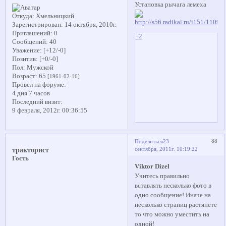
Установка рычага лемеха
Откуда:
Хмельницкий
Зарегистрирован
: 14 октября, 2010г.
Приглашений:
0
+2
Сообщений:
40
Уважение:
[+12/-0]
Позитив:
[+0/-0]
Пол:
Мужской
Возраст:
65
[1961-02-16]
Провел на форуме:
4 дня 7 часов
Последний визит:
9 февраля, 2012г. 00:36:55
88
Поделиться
23
сентября, 2011г. 10:19:22
тракторист
Гость
Viktor Dizel
Учитесь правильно
вставлять несколько фото в
одно сообщение! Иначе на
несколько страниц растянете
то что можно уместить на
одной!