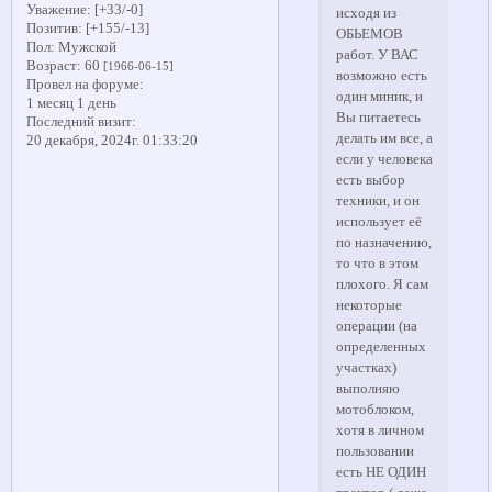
Уважение:
[+33/-0]
исходя из
Позитив:
[+155/-13]
ОБЬЕМОВ
Пол:
Мужской
работ. У ВАС
Возраст:
60
[1966-06-15]
возможно есть
Провел на форуме:
один миник, и
1 месяц 1 день
Вы питаетесь
Последний визит:
делать им все, а
20 декабря, 2024г. 01:33:20
если у человека
есть выбор
техники, и он
использует её
по назначению,
то что в этом
плохого. Я сам
некоторые
операции (на
определенных
участках)
выполняю
мотоблоком,
хотя в личном
пользовании
есть НЕ ОДИН