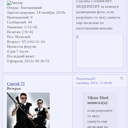
Спасибо ГЛАВНОМУ
МОДЕРАТОРУ за помощ в
Откуда:
Хмельницкий
размещении фото, если
Зарегистрирован
: 14 октября, 2010г.
разрешите то могу скинуть
Приглашений:
0
Сообщений:
40
еще несколько по
Уважение:
[+12/-0]
изготовлению копалки.
Позитив:
[+0/-0]
0
Пол:
Мужской
Возраст:
65
[1961-02-16]
Провел на форуме:
4 дня 7 часов
Последний визит:
9 февраля, 2012г. 00:36:55
73
Поделиться
22
сентября, 2011г. 21:40:00
Сергей 73
Ветеран
Viktor Dizel
написал(а):
если разрешите
то могу
скинуть еще
несколько по