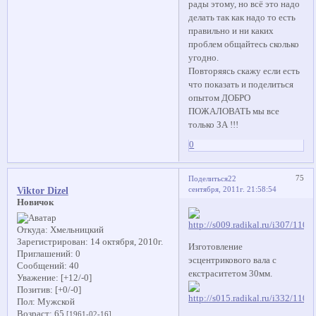
рады этому, но всё это надо
делать так как надо то есть
правильно и ни каких
проблем общайтесь сколько
угодно.
Повторяясь скажу если есть
что показать и поделиться
опытом ДОБРО
ПОЖАЛОВАТЬ мы все
только ЗА !!!
0
75
Поделиться
22
сентября, 2011г. 21:58:54
Viktor Dizel
Новичок
Откуда:
Хмельницкий
Зарегистрирован
: 14 октября, 2010г.
Изготовление
Приглашений:
0
эсцентрикового вала с
Сообщений:
40
екстраситетом 30мм.
Уважение:
[+12/-0]
Позитив:
[+0/-0]
Пол:
Мужской
Возраст:
65
[1961-02-16]