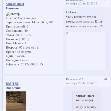
сентября, 2011г. 22:45:33
Viktor Dizel
Новичок
Leksus
Чочу вставить второе
Откуда:
Хмельницкий
фото,после нажатия Enter
Зарегистрирован
: 14 октября, 2010г.
первая ссылка исчезает???
Приглашений:
0
Сообщений:
40
0
Уважение:
[+12/-0]
Позитив:
[+0/-0]
Пол:
Мужской
Возраст:
65
[1961-02-16]
Провел на форуме:
4 дня 7 часов
Последний визит:
9 февраля, 2012г. 00:36:55
78
Поделиться
22
сентября, 2011г. 22:54:17
БМП 58
Академик
Viktor Dizel
написал(а):
Х
очу вставить