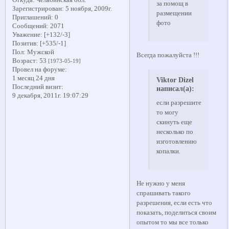
Откуда:
Челябинская обл.
за помощ в
Зарегистрирован
: 5 ноября, 2009г.
размещении
Приглашений:
0
фото
Сообщений:
2071
Уважение:
[+132/-3]
Позитив:
[+535/-1]
Пол:
Мужской
Всегда пожалуйста !!!
Возраст:
53
[1973-05-19]
Провел на форуме:
1 месяц 24 дня
Viktor Dizel
Последний визит:
написал(а):
9 декабря, 2011г. 19:07:29
если разрешите
то могу
скинуть еще
несколько по
изготовлению
копалки.
Не нужно у меня
спрашивать такого
разрешения, если есть что
показать, поделиться своим
опытом то мы все только