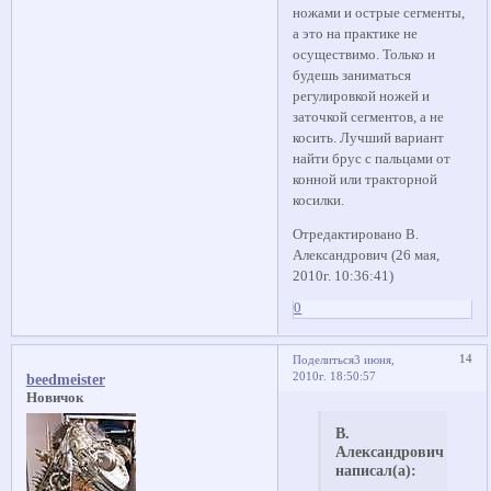
ножами и острые сегменты,
а это на практике не
осуществимо. Только и
будешь заниматься
регулировкой ножей и
заточкой сегментов, а не
косить. Лучший вариант
найти брус с пальцами от
конной или тракторной
косилки.
Отредактировано В.
Александрович (26 мая,
2010г. 10:36:41)
0
14
Поделиться
3 июня,
2010г. 18:50:57
beedmeister
Новичок
В.
Александрович
написал(а):