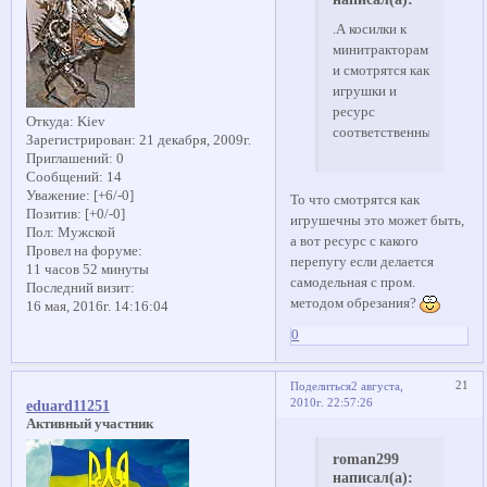
.А косилки к
минитракторам
и смотрятся как
игрушки и
ресурс
Откуда:
Kiev
соответственный
Зарегистрирован
: 21 декабря, 2009г.
Приглашений:
0
Сообщений:
14
Уважение:
[+6/-0]
То что смотрятся как
Позитив:
[+0/-0]
игрушечны это может быть,
Пол:
Мужской
а вот ресурс с какого
Провел на форуме:
перепугу если делается
11 часов 52 минуты
самодельная с пром.
Последний визит:
методом обрезания?
16 мая, 2016г. 14:16:04
0
21
Поделиться
2 августа,
2010г. 22:57:26
eduard11251
Активный участник
roman299
написал(а):