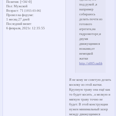
Позитив:
[+34/-0]
под рукой ,я
Пол:
Мужской
например
Возраст:
71
[1955-03-06]
собираюсь
Провел на форуме:
делать почти из
1 месяц 27 дней
Последний визит:
готового
6 февраля, 2021г. 12:35:55
агрегата,на
гидромоторе,и
двумя
движущимися
ножами,от
немецкой
жатки
http://s005.radikal.ru/i
Я не кому не советую делать
косилку из этой жатки.
Крупную траву она ещё как
то будет косить , а мелкую и
мягкую траву точно не
будет. В этой конструкции
нужен минимальный зазор
между движущимися