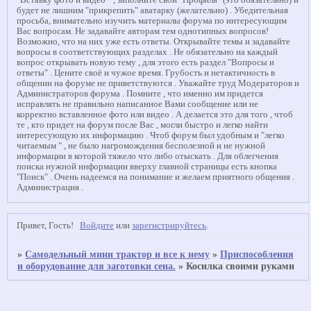
"Вставку фото и видео " , заполните свой "Профиль" (это обязательно) и
будет не лишним "прикрепить" аватарку (желательно) . Убедительная
просьба, внимательно изучить материалы форума по интересующим
Вас вопросам. Не задавайте авторам тем однотипных вопросов!
Возможно, что на них уже есть ответы. Открывайте темы и задавайте
вопросы в соответствующих разделах . Не обязательно на каждый
вопрос открывать новую тему , для этого есть раздел "Вопросы и
ответы" . Цените своё и чужое время. Грубость и нетактичность в
общении на форуме не приветствуются . Уважайте труд Модераторов и
Администраторов форума . Помните , что именно им придется
исправлять не правильно написанное Вами сообщение или не
корректно вставленное фото или видео . А делается это для того , чтоб
те , кто придет на форум после Вас , могли быстро и легко найти
интересующую их информацию . Чтоб форум был удобным и "легко
читаемым " , не было нагромождения бесполезной и не нужной
информации в которой тяжело что либо отыскать . Для облегчения
поиска нужной информации вверху главной страницы есть кнопка
"Поиск" . Очень надеемся на понимание и желаем приятного общения .
Администрация .
Привет, Гость!
Войдите
или
зарегистрируйтесь
.
»
Самодельный мини трактор и все к нему
»
Приспособления
и оборудование для заготовки сена.
»
Косилка своими руками