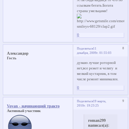
А ты сюда кидай,а то что по
ссылкам бегать.Богата
страна умельцами!
0
8
Поделиться
11
декабря, 2009г. 01:55:03
Александор
Гость
думаю лучше роторной
нет,все режет и челигу и
мелкий кустарник, в том
числе ремонт минимален.
0
9
Поделиться
19 марта,
2010г. 19:23:25
Vovan - начинающий тракто
Активный участник
roman299
написал(а):