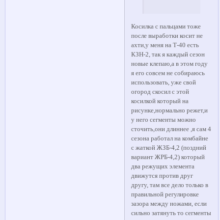
Косилка с пальцами тоже
после выработки косит не
ахти,у меня на Т-40 есть
КЗН-2, так я каждый сезон
новые клепаю,а в этом году
я его совсем не собираюсь
использовать, уже свой
огород скосил с этой
косилкой который на
рисунке,нормально режет,и
у него сегменты можно
сточить,они длиннее ,я сам 4
сезона работал на комбайне
с жаткой ЖЗБ-4,2 (поздний
вариант ЖРБ-4,2) который
два режущих элемента
движутся против друг
другу, там все дело только в
правильной регулировке
зазора между ножами, если
сильно затянуть то сегменты