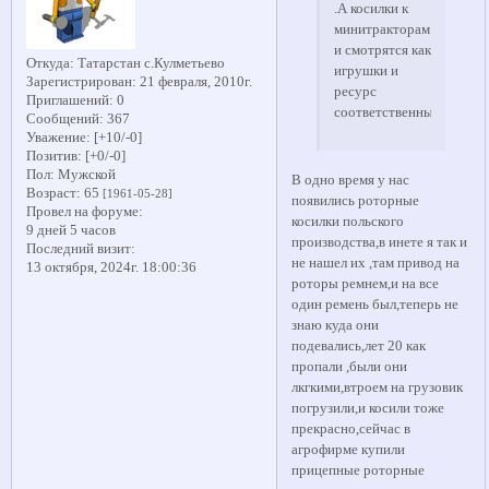
.А косилки к
минитракторам
и смотрятся как
Откуда:
Татарстан с.Кулметьево
игрушки и
Зарегистрирован
: 21 февраля, 2010г.
ресурс
Приглашений:
0
соответственный.
Сообщений:
367
Уважение:
[+10/-0]
Позитив:
[+0/-0]
Пол:
Мужской
В одно время у нас
Возраст:
65
[1961-05-28]
появились роторные
Провел на форуме:
косилки польского
9 дней 5 часов
производства,в инете я так и
Последний визит:
не нашел их ,там привод на
13 октября, 2024г. 18:00:36
роторы ремнем,и на все
один ремень был,теперь не
знаю куда они
подевались,лет 20 как
пропали ,были они
лкгкими,втроем на грузовик
погрузили,и косили тоже
прекрасно,сейчас в
агрофирме купили
прицепные роторные