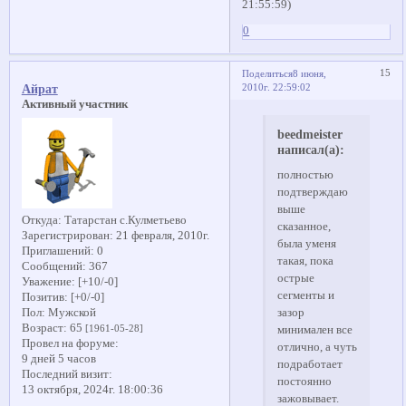
21:55:59)
0
15
Поделиться
8 июня,
2010г. 22:59:02
Айрат
Активный участник
beedmeister
написал(а):
полностью
подтверждаю
выше
Откуда:
Татарстан с.Кулметьево
сказанное,
Зарегистрирован
: 21 февраля, 2010г.
была уменя
Приглашений:
0
такая, пока
Сообщений:
367
острые
Уважение:
[+10/-0]
сегменты и
Позитив:
[+0/-0]
Пол:
Мужской
зазор
Возраст:
65
[1961-05-28]
минимален все
Провел на форуме:
отлично, а чуть
9 дней 5 часов
подработает
Последний визит:
постоянно
13 октября, 2024г. 18:00:36
зажовывает.