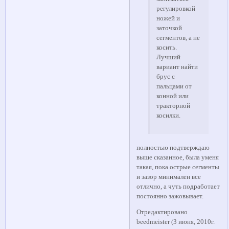
регулировкой
ножей и
заточкой
сегментов, а не
косить.
Лучший
вариант найти
брус с
пальцами от
конной или
тракторной
косилки.
полностью подтверждаю
выше сказанное, была уменя
такая, пока острые сегменты
и зазор минимален все
отлично, а чуть подработает
постоянно зажовывает.
Отредактировано
beedmeister (3 июня, 2010г.