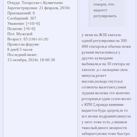
Откуда:
Татарстан с.Кулметьево
говорю, что
Зарегистрирован
: 21 февраля, 2010г.
надоест
Приглашений:
0
регулировать
Сообщений:
367
Уважение:
[+10/-0]
Позитив:
[+0/-0]
Пол:
Мужской
у меня на ЖЗБ хватало
Возраст:
65
[1961-05-28]
одной регулировки на 300
Провел на форуме:
400 гектаров,я обычна ножи
9 дней 5 часов
руками вытаскивал,а у
Последний визит:
других кувалдами
13 октября, 2024г. 18:00:36
выбивали,и на 50 гектара не
хватало ,а с пальцами свои
минусы,режет
высоко,пальцы гнутся,и
сегменты вылетают,самая
лудшая косилка это конечно
роторная,я один сезон косил
с КРН 2,правда камнями
кидается будь здоров,за то
все кочки подравнят,минусы
у него тоже есть ,слишком
тяжолый,много мощности
забирает,ножи тоже быстро