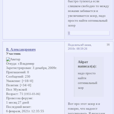
быстро тупеют,а если
слишком свободно то между
ножами забивается и
увеличивается зазор, надо
просто найти оптимальный
зазор
0
16
Поделиться
9 июня,
2010г. 08:59:26
В. Александрович
Участник
Айрат
Откуда:
г.Владимир
написал(а):
Зарегистрирован
: 3 декабря, 2009г.
Приглашений:
0
надо просто
Сообщений:
230
найти
Уважение:
[+18/-0]
оптимальный
Позитив:
[+34/-0]
зазр
Пол:
Мужской
Возраст:
71
[1955-03-06]
Провел на форуме:
1 месяц 27 дней
Вот про этот зазор я и
Последний визит:
говорю, что надоест
6 февраля, 2021г. 12:35:55
регулировать. Я видел как