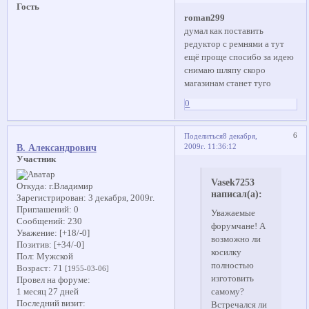
Гость
roman299
думал как поставить
редуктор с ремнями а тут
ещё проще спосибо за идею
снимаю шляпу скоро
магазинам станет туго
0
6
Поделиться
8 декабря,
2009г. 11:36:12
В. Александрович
Участник
Vasek7253
Откуда:
г.Владимир
написал(а):
Зарегистрирован
: 3 декабря, 2009г.
Приглашений:
0
Уважаемые
Сообщений:
230
форумчане! А
Уважение:
[+18/-0]
возможно ли
Позитив:
[+34/-0]
косилку
Пол:
Мужской
полностью
Возраст:
71
[1955-03-06]
изготовить
Провел на форуме:
самому?
1 месяц 27 дней
Последний визит:
Встречался ли