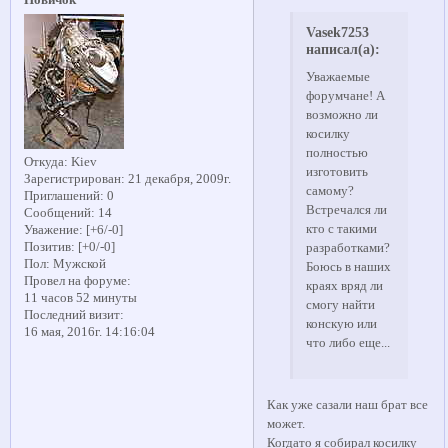
Vasek7253
написал(а):
Уважаемые
форумчане! А
возможно ли
косилку
полностью
Откуда:
Kiev
изготовить
Зарегистрирован
: 21 декабря, 2009г.
самому?
Приглашений:
0
Встречался ли
Сообщений:
14
кто с такими
Уважение:
[+6/-0]
Позитив:
[+0/-0]
разработками?
Пол:
Мужской
Боюсь в наших
Провел на форуме:
краях вряд ли
11 часов 52 минуты
смогу найти
Последний визит:
конскую или
16 мая, 2016г. 14:16:04
что либо еще...
Как уже сазали наш брат все
может.
Когдато я собирал косилку