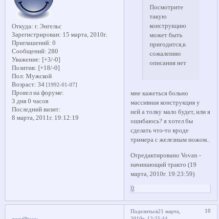
Посмотрите
такую
конструкцию
Откуда:
г. Энгельс
Зарегистрирован
: 15 марта, 2010г.
может быть
Приглашений:
0
пригодится,к
Сообщений:
280
сожалению
Уважение:
[+3/-0]
описания нет
Позитив:
[+18/-0]
Пол:
Мужской
Возраст:
34
[1992-01-07]
Провел на форуме:
мне кажеться больно
3 дня 0 часов
массивная конструкция у
Последний визит:
ней а толку мало будет, или я
8 марта, 2011г. 19:12:19
ошибаюсь? я хотел бы
сделать что-то вроде
тримера с железным ножом..
Отредактировано Vovan -
начинающий тракто (19
марта, 2010г. 19:23:59)
0
10
Поделиться
21 марта,
2010г. 12:25:44