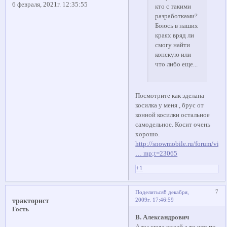
6 февраля, 2021г. 12:35:55
кто с такими
разработками?
Боюсь в наших
краях вряд ли
смогу найти
конскую или
что либо еще...
Посмотрите как зделана
косилка у меня , брус от
конной косилки остальное
самодельное. Косит очень
хорошо.
http://snowmobile.ru/forum/view
… mp;t=23065
+1
7
Поделиться
8 декабря,
2009г. 17:46:59
тракторист
Гость
В. Александрович