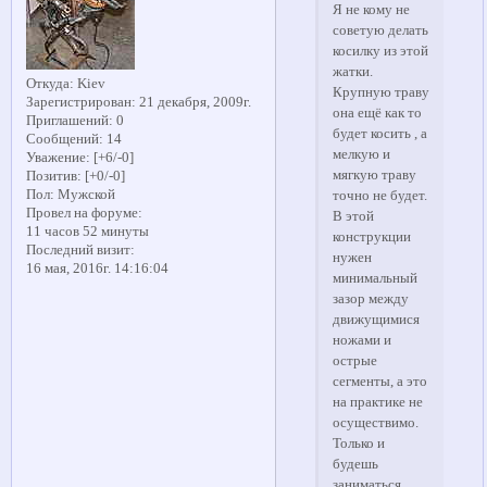
Я не кому не
советую делать
косилку из этой
жатки.
Откуда:
Kiev
Крупную траву
Зарегистрирован
: 21 декабря, 2009г.
она ещё как то
Приглашений:
0
будет косить , а
Сообщений:
14
мелкую и
Уважение:
[+6/-0]
мягкую траву
Позитив:
[+0/-0]
Пол:
Мужской
точно не будет.
Провел на форуме:
В этой
11 часов 52 минуты
конструкции
Последний визит:
нужен
16 мая, 2016г. 14:16:04
минимальный
зазор между
движущимися
ножами и
острые
сегменты, а это
на практике не
осуществимо.
Только и
будешь
заниматься