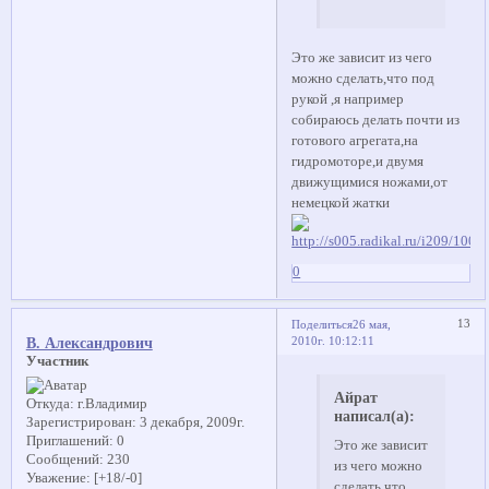
Это же зависит из чего
можно сделать,что под
рукой ,я например
собираюсь делать почти из
готового агрегата,на
гидромоторе,и двумя
движущимися ножами,от
немецкой жатки
0
13
Поделиться
26 мая,
2010г. 10:12:11
В. Александрович
Участник
Айрат
Откуда:
г.Владимир
написал(а):
Зарегистрирован
: 3 декабря, 2009г.
Приглашений:
0
Это же зависит
Сообщений:
230
из чего можно
Уважение:
[+18/-0]
сделать,что