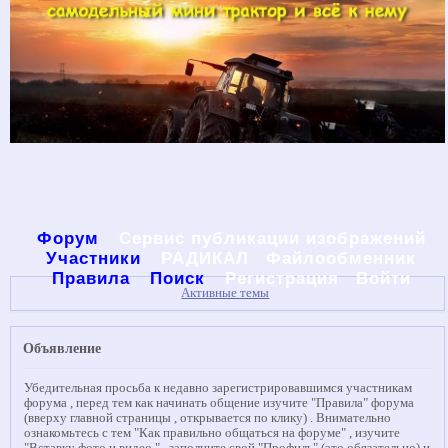
Форум
Сервис публикации изображений
Участники
РАДИКАЛ
Файлообменник
Правила
Поиск
Регистрация
Войти
Активные темы
Объявление
Убедительная просьба к недавно зарегистрировавшимся участникам
форума , перед тем как начинать общение изучите "Правила" форума
(вверху главной страницы , открывается по клику) . Внимательно
ознакомьтесь с тем "Как правильно общаться на форуме" , изучите