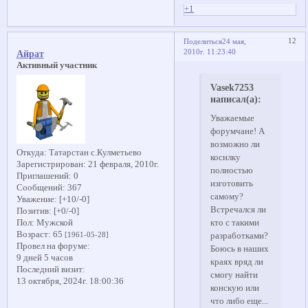
+1
12
Поделиться
24 мая,
2010г. 11:23:40
Айрат
Активный участник
Vasek7253
написал(а):
Уважаемые
форумчане! А
возможно ли
Откуда:
Татарстан с.Кулметьево
косилку
Зарегистрирован
: 21 февраля, 2010г.
полностью
Приглашений:
0
изготовить
Сообщений:
367
самому?
Уважение:
[+10/-0]
Встречался ли
Позитив:
[+0/-0]
Пол:
Мужской
кто с такими
Возраст:
65
[1961-05-28]
разработками?
Провел на форуме:
Боюсь в наших
9 дней 5 часов
краях вряд ли
Последний визит:
смогу найти
13 октября, 2024г. 18:00:36
конскую или
что либо еще...