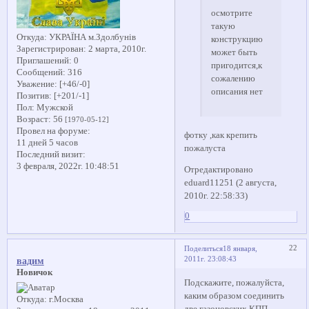
осмотрите
такую
Откуда:
УКРАЇНА м.Здолбунів
конструкцию
Зарегистрирован
: 2 марта, 2010г.
может быть
Приглашений:
0
пригодится,к
Сообщений:
316
сожалению
Уважение:
[+46/-0]
описания нет
Позитив:
[+201/-1]
Пол:
Мужской
Возраст:
56
[1970-05-12]
Провел на форуме:
фотку ,как крепить
11 дней 5 часов
пожалуста
Последний визит:
3 февраля, 2022г. 10:48:51
Отредактировано
eduard11251 (2 августа,
2010г. 22:58:33)
0
22
Поделиться
18 января,
2011г. 23:08:43
вадим
Новичок
Подскажите, пожалуйста,
каким образом соединить
Откуда:
г.Москва