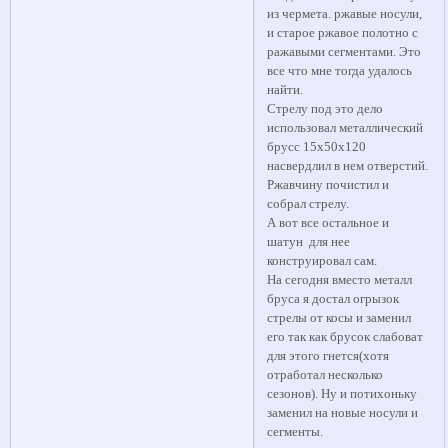
из чермета. ржавые носули,
и старое ржавое полотно с
ражавыми сегментами. Это
все что мне тогда удалось
найти.
Стрелу под это дело
использовал металлический
брусс 15х50х120
насвердлил в нем отверстий.
Ржавчину почистил и
собрал стрелу.
А вот все остальное и
шатун для нее
конструировал сам.
На сегодня вместо металл
бруса я достал огрызок
стрелы от косы и заменил
его так как брусок слабоват
для этого гнется(хотя
отработал несколько
сезонов). Ну и потихоньку
заменил на новые носули и
сегменты.