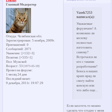
Leksus
Главный Модератор
Vasek7253
написал(а):
Уважаемые
форумчане! А
возможно ли
Откуда:
Челябинская обл.
косилку
Зарегистрирован
: 5 ноября, 2009г.
полностью
Приглашений:
0
изготовить
Сообщений:
2071
самому?
Уважение:
[+132/-3]
Встречался ли
Позитив:
[+535/-1]
Пол:
Мужской
кто с такими
Возраст:
53
[1973-05-19]
разработками?
Провел на форуме:
Боюсь в наших
1 месяц 24 дня
краях вряд ли
Последний визит:
смогу найти
9 декабря, 2011г. 19:07:29
конскую или
что либо еще...
Если захотеть то можно
сделать что угодно у меня