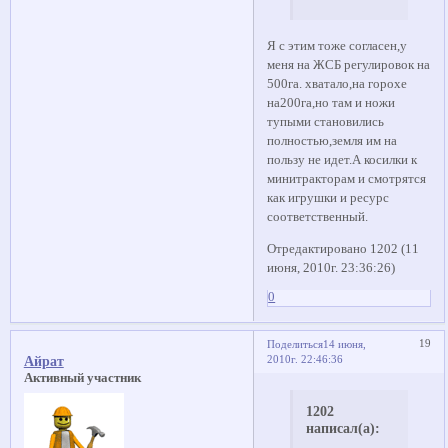
Я с этим тоже согласен,у
меня на ЖСБ регулировок на
500га. хватало,на горохе
на200га,но там и ножи
тупыми становились
полностью,земля им на
пользу не идет.А косилки к
минитракторам и смотрятся
как игрушки и ресурс
соответственный.
Отредактировано 1202 (11
июня, 2010г. 23:36:26)
0
19
Поделиться
14 июня,
2010г. 22:46:36
Айрат
Активный участник
1202
написал(а):