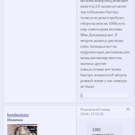
косилки коверланд,немецкое
кажется,3,8 захват,но косят
так себя,ножы быстро
тупят,и не режет,требуют
обороты вом на 1000,есть
еще самоходная косилка
Мак Дон,канадское ,9
метров захват,и два ножа
плюс пальцы,и все на
гидромоторах,мотовилы,лента
валка,автокопир высоты
жатки,и другие
плюсы,только вот ножы
быстро ломаются,9 метров
ровной земли у нас никогда
не было
0
20
Поделиться
15 июня,
2010г. 13:53:29
beedmeister
Новичок
1202
написал(а):