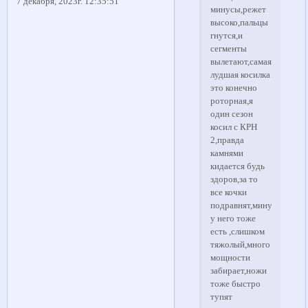
7 декабря, 2023г. 12:35:51
минусы,режет
высоко,пальцы
гнутся,и
сегменты
вылетают,самая
лудшая косилка
это конечно
роторная,я
один сезон
косил с КРН
2,правда
камнями
кидается будь
здоров,за то
все кочки
подравнят,минусы
у него тоже
есть ,слишком
тяжолый,много
мощности
забирает,ножи
тоже быстро
тупят