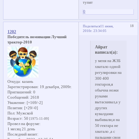
тупят
0
18
Поделиться
11 июня,
2010г. 23:34:05
1202
Победитель номинации Лучший
трактор-2010
Айрат
написал(а):
у меня на ЖЗБ
хватало одной
регулировки на
300 400
Откуда:
казань
гектаров,я
Зарегистрирован
: 19 декабря, 2009г.
обычна ножи
Приглашений:
0
руками
Сообщений:
2618
вытаскивал,а у
Уважение:
[+169/-2]
Позитив:
[+29/-0]
других
Пол:
Мужской
кувалдами
Возраст:
50
[1975-11-09]
выбивали,и на
Провел на форуме:
50 гектара не
1 месяц 21 день
хватало ,а с
Последний визит:
пальцами свои