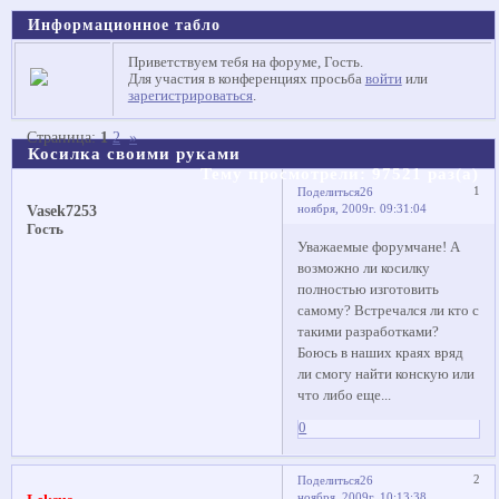
Информационное табло
Приветствуем тебя на форуме, Гость.
Для участия в конференциях просьба
войти
или
зарегистрироваться
.
Страница:
1
2
»
Косилка своими руками
Тему просмотрели:
97521
раз(а)
1
Поделиться
26
ноября, 2009г. 09:31:04
Vasek7253
Гость
Уважаемые форумчане! А
возможно ли косилку
полностью изготовить
самому? Встречался ли кто с
такими разработками?
Боюсь в наших краях вряд
ли смогу найти конскую или
что либо еще...
0
2
Поделиться
26
ноября, 2009г. 10:13:38