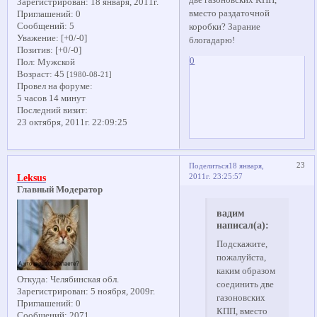
две газоновских КПП,
Зарегистрирован
: 18 января, 2011г.
вместо раздаточной
Приглашений:
0
Сообщений:
5
коробки? Зарание
Уважение:
[+0/-0]
блогадарю!
Позитив:
[+0/-0]
0
Пол:
Мужской
Возраст:
45
[1980-08-21]
Провел на форуме:
5 часов 14 минут
Последний визит:
23 октября, 2011г. 22:09:25
23
Поделиться
18 января,
2011г. 23:25:57
Leksus
Главный Модератор
вадим
написал(а):
Подскажите,
пожалуйста,
каким образом
Откуда:
Челябинская обл.
соединить две
Зарегистрирован
: 5 ноября, 2009г.
газоновских
Приглашений:
0
КПП, вместо
Сообщений:
2071