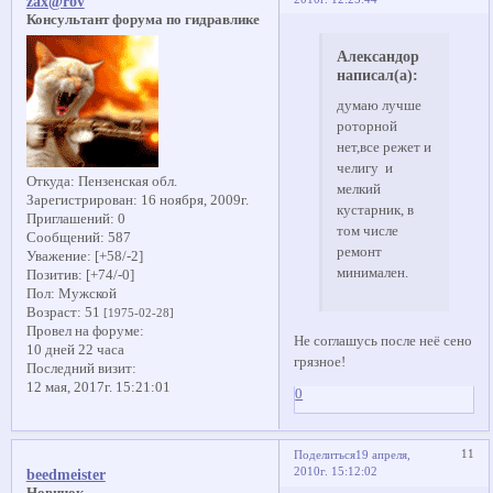
zax@rov
Консультант форума по гидравлике
Александор
написал(а):
думаю лучше
роторной
нет,все режет и
челигу и
Откуда:
Пензенская обл.
мелкий
Зарегистрирован
: 16 ноября, 2009г.
кустарник, в
Приглашений:
0
том числе
Сообщений:
587
ремонт
Уважение:
[+58/-2]
минимален.
Позитив:
[+74/-0]
Пол:
Мужской
Возраст:
51
[1975-02-28]
Провел на форуме:
Не соглашусь после неё сено
10 дней 22 часа
грязное!
Последний визит:
12 мая, 2017г. 15:21:01
0
11
Поделиться
19 апреля,
2010г. 15:12:02
beedmeister
Новичок