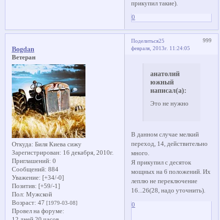
прикупил такие).
0
999
Поделиться
25
февраля, 2013г. 11:24:05
Bogdan
Ветеран
анатолий
южный
написал(а):
Это не нужно
В данном случае мелкий
переход, 14, действительно
Откуда:
Биля Киева сижу
Зарегистрирован
: 16 декабря, 2010г.
много.
Приглашений:
0
Я прикупил с десяток
Сообщений:
884
мощных на 6 положений. Их
Уважение:
[+34/-0]
леплю не переключение
Позитив:
[+59/-1]
16...26(28, надо уточнить).
Пол:
Мужской
Возраст:
47
[1979-03-08]
0
Провел на форуме:
12 дней 20 часов