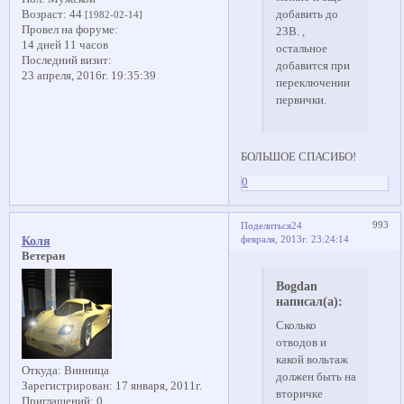
Возраст:
44
добавить до
[1982-02-14]
Провел на форуме:
23В. ,
14 дней 11 часов
остальное
Последний визит:
добавится при
23 апреля, 2016г. 19:35:39
переключении
первички.
БОЛЬШОЕ СПАСИБО!
0
993
Поделиться
24
февраля, 2013г. 23:24:14
Коля
Ветеран
Bogdan
написал(а):
Сколько
отводов и
какой вольтаж
Откуда:
Винница
должен быть на
Зарегистрирован
: 17 января, 2011г.
вторичке
Приглашений:
0