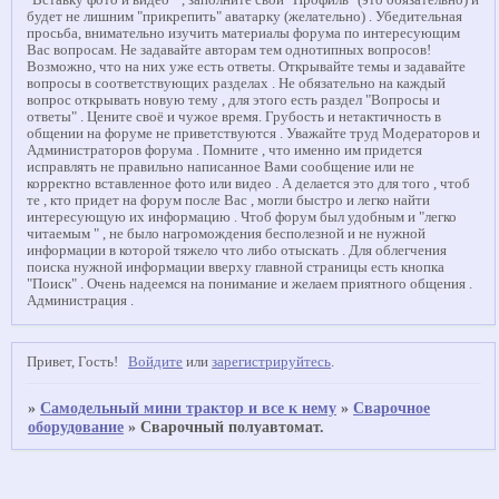
"Вставку фото и видео " , заполните свой "Профиль" (это обязательно) и
будет не лишним "прикрепить" аватарку (желательно) . Убедительная
просьба, внимательно изучить материалы форума по интересующим
Вас вопросам. Не задавайте авторам тем однотипных вопросов!
Возможно, что на них уже есть ответы. Открывайте темы и задавайте
вопросы в соответствующих разделах . Не обязательно на каждый
вопрос открывать новую тему , для этого есть раздел "Вопросы и
ответы" . Цените своё и чужое время. Грубость и нетактичность в
общении на форуме не приветствуются . Уважайте труд Модераторов и
Администраторов форума . Помните , что именно им придется
исправлять не правильно написанное Вами сообщение или не
корректно вставленное фото или видео . А делается это для того , чтоб
те , кто придет на форум после Вас , могли быстро и легко найти
интересующую их информацию . Чтоб форум был удобным и "легко
читаемым " , не было нагромождения бесполезной и не нужной
информации в которой тяжело что либо отыскать . Для облегчения
поиска нужной информации вверху главной страницы есть кнопка
"Поиск" . Очень надеемся на понимание и желаем приятного общения .
Администрация .
Привет, Гость!
Войдите
или
зарегистрируйтесь
.
»
Самодельный мини трактор и все к нему
»
Сварочное
оборудование
»
Сварочный полуавтомат.