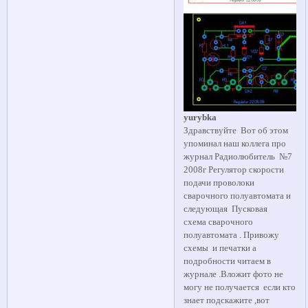
yurybka
Здравствуйте Вот об этом
упоминал наш коллега про
журнал Радиолюбитель №7
2008г Регулятор скорости
подачи проволоки
сварочного полуавтомата и
следующая Пусковая
схема сварочного
полуавтомата . Привожу
схемы и печатки а
подробности читаем в
журнале .Вложит фото не
могу не получается если кто
знает подскажите ,вот