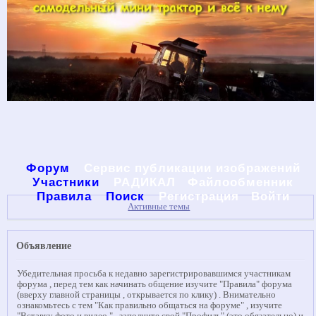
Форум
Сервис публикации изображений
Участники
РАДИКАЛ
Файлообменник
Правила
Поиск
Регистрация
Войти
Активные темы
Объявление
Убедительная просьба к недавно зарегистрировавшимся участникам
форума , перед тем как начинать общение изучите "Правила" форума
(вверху главной страницы , открывается по клику) . Внимательно
ознакомьтесь с тем "Как правильно общаться на форуме" , изучите