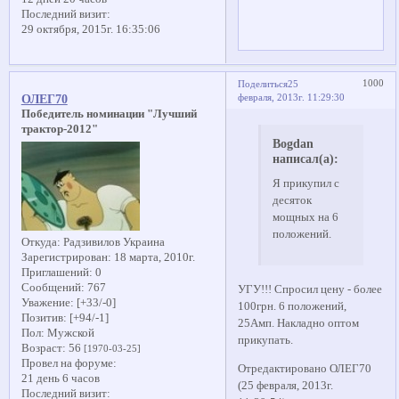
Последний визит:
29 октября, 2015г. 16:35:06
1000
Поделиться
25
февраля, 2013г. 11:29:30
ОЛЕГ70
Победитель номинации "Лучший
трактор-2012"
Bogdan
написал(а):
Я прикупил с
десяток
мощных на 6
положений.
Откуда:
Радзивилов Украина
Зарегистрирован
: 18 марта, 2010г.
Приглашений:
0
Сообщений:
767
УГУ!!! Спросил цену - более
Уважение:
[+33/-0]
100грн. 6 положений,
Позитив:
[+94/-1]
25Амп. Накладно оптом
Пол:
Мужской
прикупать.
Возраст:
56
[1970-03-25]
Провел на форуме:
Отредактировано ОЛЕГ70
21 день 6 часов
(25 февраля, 2013г.
Последний визит: