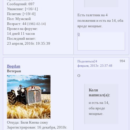
Сообщений:
697
Уважение:
[+16/-1]
Позитив:
[+19/-0]
Есть галетник на 4
Пол:
Мужской
положения и есть на 14, оба
Возраст:
44
[1982-02-14]
вроде мощные.
Провел на форуме:
14 дней 11 часов
0
Последний визит:
23 апреля, 2016г. 19:35:39
994
Поделиться
24
февраля, 2013г. 23:37:48
Bogdan
Ветеран
О
Коля
написал(а):
и есть на 14,
оба вроде
мощные.
Откуда:
Биля Киева сижу
Зарегистрирован
: 16 декабря, 2010г.