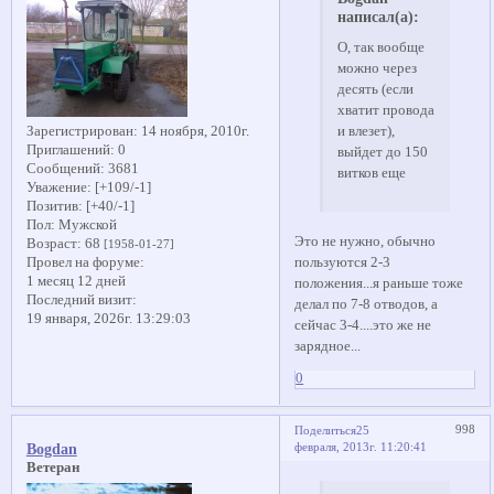
написал(а):
О, так вообще
можно через
десять (если
хватит провода
и влезет),
Зарегистрирован
: 14 ноября, 2010г.
Приглашений:
0
выйдет до 150
Сообщений:
3681
витков еще
Уважение:
[+109/-1]
Позитив:
[+40/-1]
Пол:
Мужской
Это не нужно, обычно
Возраст:
68
[1958-01-27]
пользуются 2-3
Провел на форуме:
1 месяц 12 дней
положения...я раньше тоже
Последний визит:
делал по 7-8 отводов, а
19 января, 2026г. 13:29:03
сейчас 3-4....это же не
зарядное...
0
998
Поделиться
25
февраля, 2013г. 11:20:41
Bogdan
Ветеран