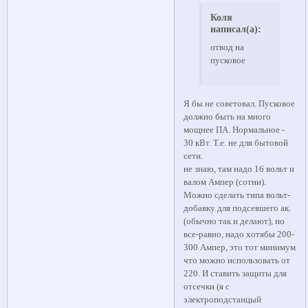
Коля
написал(а):
отвод на
пусковое
Я бы не советовал. Пусковое
должно быть на много
мощнее ПА. Нормальное -
30 кВт. Т.е. не для бытовой
сети.
не знаю, там надо 16 вольт и
валом Ампер (сотни).
Можно сделать типа вольт-
добавку для подсевшего ак.
(обычно так и делают), но
все-равно, надо хотябы 200-
300 Ампер, это тот минимум
что можно использовать от
220. И ставить защиты для
отсечки (я с
электроподстанцый