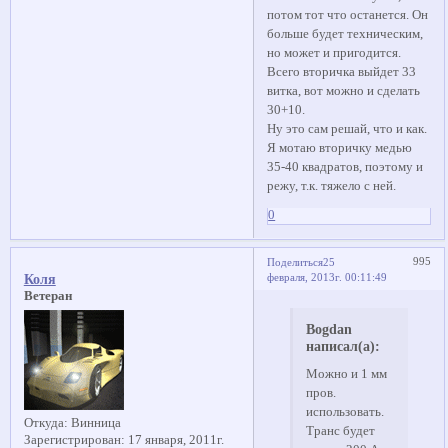
потом тот что останется. Он
больше будет техническим,
но может и пригодится.
Всего вторичка выйдет 33
витка, вот можно и сделать
30+10.
Ну это сам решай, что и как.
Я мотаю вторичку медью
35-40 квадратов, поэтому и
режу, т.к. тяжело с ней.
0
995
Поделиться
25
февраля, 2013г. 00:11:49
Коля
Ветеран
Bogdan
написал(а):
Можно и 1 мм
пров.
использовать.
Откуда:
Винница
Транс будет
Зарегистрирован
: 17 января, 2011г.