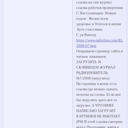
ссылка на сам журнал
ссылка рабочая проверенная
С Наступающим Новым
годом . Желаю всем
здоровье и Успехов в жизни
.Буте счастливы.
С ув Виктор
https://www.radioliga.com/RL_20
2008-07.htm
Открываем страницу сайта и
читаем нажимаем
ЗАГРУЗИТЬ И
СКАЧИВАЕМ ЖУРНАЛ
РАДИОЛЮБИТЕЛЬ
№7/2008 (загрузить)
На странице в конце есть
ссылка где можно скачать
печатки на схемы .Если мог
бы загрузить здесь всё то
загрузил .А ЧТО НИЖЕ
НАПИСАНО ЗАГРУЗИТ
КАРТИНКИ НЕ РАБОТАЕТ
(PS0 В этой ссылки смотрим
верху Программы жмём и