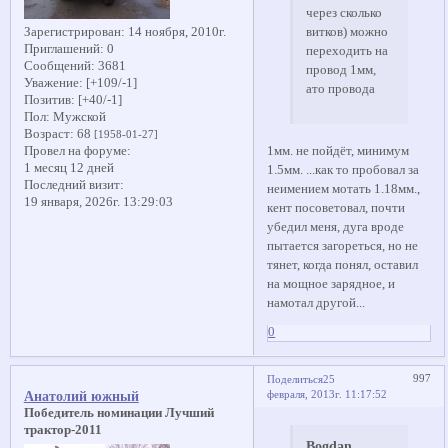
через сколько
витков) можно
Зарегистрирован
: 14 ноября, 2010г.
Приглашений:
0
переходить на
Сообщений:
3681
провод 1мм,
Уважение:
[+109/-1]
ато провода
Позитив:
[+40/-1]
Пол:
Мужской
Возраст:
68
[1958-01-27]
1мм. не пойдёт, минимум
Провел на форуме:
1 месяц 12 дней
1.5мм. ...как то пробовал за
Последний визит:
неимением мотать 1.18мм.,
19 января, 2026г. 13:29:03
кент посоветовал, почти
убедил меня, дуга вроде
пытается загореться, но не
тянет, когда понял, оставил
на мощное зарядное, и
намотал другой...
0
997
Поделиться
25
февраля, 2013г. 11:17:52
Анатолий южный
Победитель номинации Лучший
трактор-2011
Bogdan