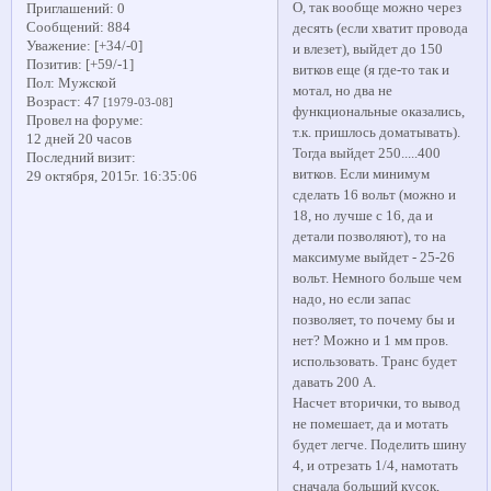
О, так вообще можно через
Приглашений:
0
Сообщений:
884
десять (если хватит провода
Уважение:
[+34/-0]
и влезет), выйдет до 150
Позитив:
[+59/-1]
витков еще (я где-то так и
Пол:
Мужской
мотал, но два не
Возраст:
47
[1979-03-08]
функциональные оказались,
Провел на форуме:
т.к. пришлось доматывать).
12 дней 20 часов
Тогда выйдет 250.....400
Последний визит:
витков. Если минимум
29 октября, 2015г. 16:35:06
сделать 16 вольт (можно и
18, но лучше с 16, да и
детали позволяют), то на
максимуме выйдет - 25-26
вольт. Немного больше чем
надо, но если запас
позволяет, то почему бы и
нет? Можно и 1 мм пров.
использовать. Транс будет
давать 200 А.
Насчет вторички, то вывод
не помешает, да и мотать
будет легче. Поделить шину
4, и отрезать 1/4, намотать
сначала больший кусок,