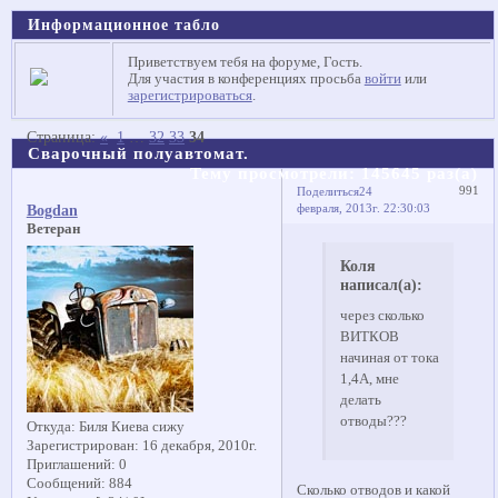
Информационное табло
Приветствуем тебя на форуме, Гость.
Для участия в конференциях просьба
войти
или
зарегистрироваться
.
Страница:
«
1
…
32
33
34
Сварочный полуавтомат.
Тему просмотрели:
145645
раз(а)
991
Поделиться
24
февраля, 2013г. 22:30:03
Bogdan
Ветеран
Коля
написал(а):
через сколько
ВИТКОВ
начиная от тока
1,4А, мне
делать
отводы???
Откуда:
Биля Киева сижу
Зарегистрирован
: 16 декабря, 2010г.
Приглашений:
0
Сообщений:
884
Сколько отводов и какой