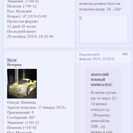
Уважение:
[+34/-0]
вольтаж должен быть на
Позитив:
[+59/-1]
вторичке (напр. 18....24)?
Пол:
Мужской
Возраст:
47
[1979-03-08]
0
Провел на форуме:
12 дней 20 часов
Последний визит:
29 октября, 2015г. 16:35:06
992
Поделиться
24
февраля, 2013г. 23:20:52
Коля
Ветеран
анатолий
южный
написал(а):
В твоём случае
где то через 12-
Откуда:
Винница
14 витков
Зарегистрирован
: 17 января, 2011г.
отвод и т.д.
Приглашений:
0
...Вторичку
Сообщений:
697
намотай на
Уважение:
[+16/-1]
20В.., ну
Позитив:
[+19/-0]
можно и ещё
Пол:
Мужской