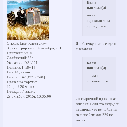
Коля
написал(а):
можно
переходить на
провод 1мм
Откуда:
Биля Киева сижу
Я табличку вначале где-то
Зарегистрирован
: 16 декабря, 2010г.
выставлял
Приглашений:
0
Сообщений:
884
Коля
Уважение:
[+34/-0]
написал(а):
Позитив:
[+59/-1]
Пол:
Мужской
а 1мм в
Возраст:
47
[1979-03-08]
наличии есть
Провел на форуме:
12 дней 20 часов
Последний визит:
29 октября, 2015г. 16:35:06
я о сварочной проволоке
говорил. Если это медь для
первички - то не пойдет, я
меньше 2мм для 220 не
мотаю.