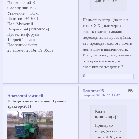
давать 200 А.
Приглашений:
0
Сообщений:
697
Уважение:
[+16/-1]
Позитив:
[+19/-0]
Примерно когда, (на каких
Пол:
Мужской
токах Х.Х. , или через
Возраст:
44
[1982-02-14]
сколько витков) можно
Провел на форуме:
переходить на провод 1мм,
14 дней 11 часов
ато провода толстого почти
Последний визит:
нет, а 1мм в наличии есть,
23 апреля, 2016г. 19:35:39
И ещо вопрос, хочу зделать
отвод на пусковое, от
скольких вольт делать?
0
996
Поделиться
25
февраля, 2013г. 11:12:47
Анатолий южный
Победитель номинации Лучший
трактор-2011
Коля
написал(а):
Примерно
когда, (на каких
токах Х.Х. , или