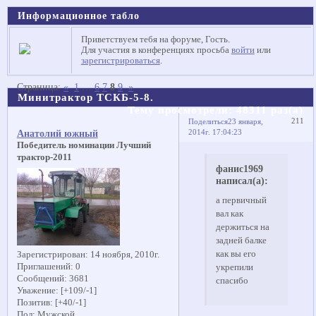
Информационное табло
Приветствуем тебя на форуме, Гость.
Для участия в конференциях просьба
войти
или
зарегистрироваться
.
Страница:
«
1
…
6
7
8
9
»
Минитрактор ТСКБ-5-8.
Тему просмотрели:
48311
раз(а)
211
Поделиться
23 января,
2014г. 17:04:23
Анатолий южный
Победитель номинации Лучший
трактор-2011
фанис1969
написал(а):
а первичный
вал как
держиться на
задней балке
как вы его
Зарегистрирован
: 14 ноября, 2010г.
Приглашений:
0
укрепили
Сообщений:
3681
спасибо
Уважение:
[+109/-1]
Позитив:
[+40/-1]
Пол:
Мужской