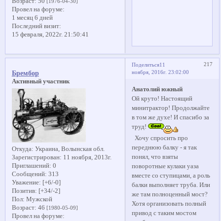
Возраст:
50
[1976-04-30]
Провел на форуме:
1 месяц 6 дней
Последний визит:
15 февраля, 2022г. 21:50:41
217
Поделиться
11
ноября, 2016г. 23:02:00
Брембор
Активный участник
Анатолий южный
Ой круто! Настоящий
минитрактор! Продолжайте
в том же духе! И спасибо за
труд!
Хочу спросить про
переднюю балку - я так
Откуда:
Украина, Волынская обл.
понял, что взяты
Зарегистрирован
: 11 ноября, 2013г.
Приглашений:
0
поворотные кулаки уаза
Сообщений:
313
вместе со ступицами, а роль
Уважение:
[+6/-0]
балки выполняет труба. Или
Позитив:
[+34/-2]
же там полноценный мост?
Пол:
Мужской
Хотя организовать полный
Возраст:
46
[1980-05-09]
привод с таким мостом
Провел на форуме: