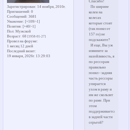
Спасибо!
По ширине
Зарегистрирован
: 14 ноября, 2010г.
Приглашений:
0
колеи на
Сообщений:
3681
колесах
Уважение:
[+109/-1]
которые стоят
Позитив:
[+40/-1]
(так понял от
Пол:
Мужской
157 го) не
Возраст:
68
[1958-01-27]
подскажите?
Провел на форуме:
И еще, Вы уж
1 месяц 12 дней
извините за
Последний визит:
19 января, 2026г. 13:29:03
назойливость, я
по рессорам
правильно
понял - задняя
часть рессоры
упирается
ухом в раму и
им же скользит
по раме. При
этом
поддерживается
в задней части
серьгой?