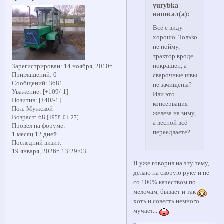
yurybka
написал(а):
Всё с виду
хорошо. Только
не пойму,
трактор вроде
покрашен, а
Зарегистрирован
: 14 ноября, 2010г.
Приглашений:
0
сварочные швы
Сообщений:
3681
не зачищены?
Уважение:
[+109/-1]
Или это
Позитив:
[+40/-1]
консервация
Пол:
Мужской
железа на зиму,
Возраст:
68
[1958-01-27]
а весной всё
Провел на форуме:
переедлаете?
1 месяц 12 дней
Последний визит:
19 января, 2026г. 13:29:03
Я уже говорил на эту тему,
делаю на скорую руку и не
со 100% качеством по
мелочам, бывает и так
хоть и совесть немного
мучает...