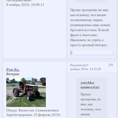
Последний визит:
8 ноября, 2025г. 19:09:11
Прошу прощения, но мне,
как человеку, пол жизни
посвятившему сварке,
незачищенные швы сильно
бросаются в глаза. В моей
фразе к Анатолию
Ивановичу не упрёк, а
просто празный интерес.
0
231
Поделиться
13
ноября, 2016г. 14:35:49
Ром.Ка.
Ветеран
yurybka
написал(а):
Прошу
прощения, но
мне, как
человеку, пол
Откуда:
Казахстан. Семипалатинск.
жизни
Зарегистрирован
: 25 февраля, 2015г.