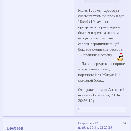
Колея 1200мм. ...рессора
скользит ухом по прокладке
10х60х140мм., она
прикручена к раме одним
болтом и другим концом
входит в паз что типа
серьги, ограничивающей
боковое смещение рессоры.
...Спрашивай-отвечу!...
,,,,Да, и спереди в рессорное
ухо вставлен палец
поршневой от Жигулей и
сквозной болт...
Отредактировано Анатолий
южный (12 ноября, 2016г.
20:56:10)
0
223
Поделиться
12
ноября, 2016г. 22:25:25
Брембор