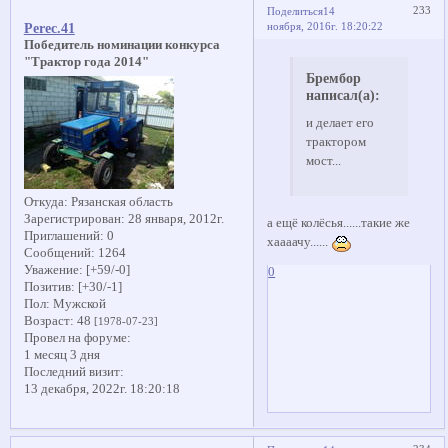
233
Поделиться
14
ноября, 2016г. 18:20:22
Perec.41
Победитель номинации конкурса
"Трактор года 2014"
Брембор
написал(а):
и делает его
трактором
мост...
Откуда:
Рязанская область
Зарегистрирован
: 28 января, 2012г.
а ещё колёсья......такие же
Приглашений:
0
хаааачу......
Сообщений:
1264
Уважение:
[+59/-0]
0
Позитив:
[+30/-1]
Пол:
Мужской
Возраст:
48
[1978-07-23]
Провел на форуме:
1 месяц 3 дня
Последний визит:
13 декабря, 2022г. 18:20:18