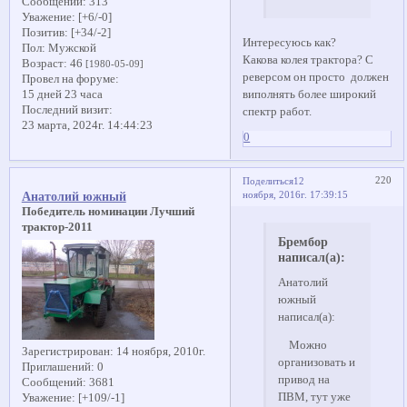
Сообщений:
313
Уважение:
[+6/-0]
Позитив:
[+34/-2]
Интересуюсь как?
Пол:
Мужской
Какова колея трактора? С
Возраст:
46
[1980-05-09]
реверсом он просто должен
Провел на форуме:
виполнять более широкий
15 дней 23 часа
Последний визит:
спектр работ.
23 марта, 2024г. 14:44:23
0
220
Поделиться
12
ноября, 2016г. 17:39:15
Анатолий южный
Победитель номинации Лучший
трактор-2011
Брембор
написал(а):
Анатолий
южный
написал(а):
Можно
Зарегистрирован
: 14 ноября, 2010г.
организовать и
Приглашений:
0
привод на
Сообщений:
3681
ПВМ, тут уже
Уважение:
[+109/-1]