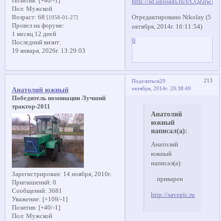
Позитив:
[+40/-1]
Пол:
Мужской
Отредактировано Nikolay (5
Возраст:
68
[1958-01-27]
Провел на форуме:
октября, 2014г. 16:11:54)
1 месяц 12 дней
0
Последний визит:
19 января, 2026г. 13:29:03
213
Поделиться
29
октября, 2014г. 20:38:49
Анатолий южный
Победитель номинации Лучший
трактор-2011
Анатолий
южный
написал(а):
Анатолий
южный
написал(а):
Зарегистрирован
: 14 ноября, 2010г.
приварен
Приглашений:
0
Сообщений:
3681
http://savepic.ru/6001231
Уважение:
[+109/-1]
Позитив:
[+40/-1]
Пол:
Мужской