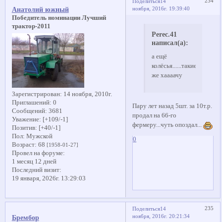
234
Поделиться
14
ноября, 2016г. 19:39:40
Анатолий южный
Победитель номинации Лучший
трактор-2011
Perec.41
написал(а):
а ещё
колёсья......такие
же хаааачу
Зарегистрирован
: 14 ноября, 2010г.
Приглашений:
0
Пару лет назад 5шт. за 10т.р.
Сообщений:
3681
продал на 66-го
Уважение:
[+109/-1]
фермеру...чуть опоздал...
Позитив:
[+40/-1]
Пол:
Мужской
0
Возраст:
68
[1958-01-27]
Провел на форуме:
1 месяц 12 дней
Последний визит:
19 января, 2026г. 13:29:03
235
Поделиться
14
ноября, 2016г. 20:21:34
Брембор