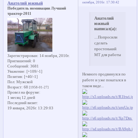
октября, 2016г. 17:30:42
Анатолий южный
Победитель номинации Лучший
трактор-2011
Анатолий
южный
написал(а):
....Попросили
сделать
простенький
МТ для работы
Зарегистрирован
: 14 ноября, 2010г.
Приглашений:
0
Сообщений:
3681
Уважение:
[+109/-1]
Немного продвинулся по
Позитив:
[+40/-1]
работе и уже покатался в
Пол:
Мужской
таком виде...
Возраст:
68
[1958-01-27]
Провел на форуме:
1 месяц 12 дней
Последний визит:
19 января, 2026г. 13:29:03