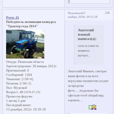
0
226
Поделиться
13
ноября, 2016г. 09:12:18
Perec.41
Победитель номинации конкурса
"Трактор года 2014"
Анатолий
южный
написал(а):
хоть и совесть
немного
мучает...
Откуда:
Рязанская область
Зарегистрирован
: 28 января, 2012г.
Приглашений:
0
Анатолий Иваныч, смотрю
Сообщений:
1264
ваши фотки и на всех
Уважение:
[+59/-0]
верхушка глушителя уходит
Позитив:
[+30/-1]
за пределы
Пол:
Мужской
фото......подальше бы
Возраст:
48
[1978-07-23]
сфотали чтоб общий вид
Провел на форуме:
оценить....
1 месяц 3 дня
Последний визит:
13 декабря, 2022г. 18:20:18