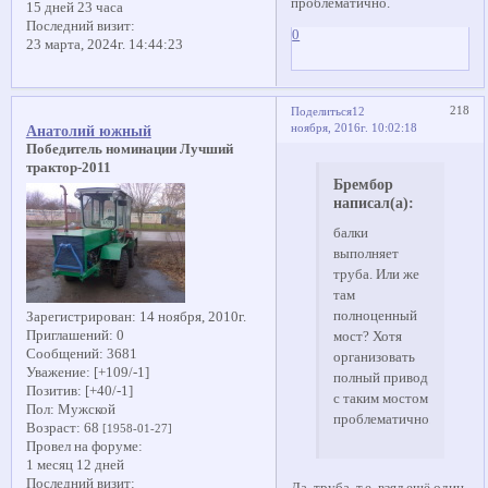
проблематично.
15 дней 23 часа
Последний визит:
0
23 марта, 2024г. 14:44:23
218
Поделиться
12
ноября, 2016г. 10:02:18
Анатолий южный
Победитель номинации Лучший
трактор-2011
Брембор
написал(а):
балки
выполняет
труба. Или же
там
полноценный
Зарегистрирован
: 14 ноября, 2010г.
Приглашений:
0
мост? Хотя
Сообщений:
3681
организовать
Уважение:
[+109/-1]
полный привод
Позитив:
[+40/-1]
с таким мостом
Пол:
Мужской
проблематично.
Возраст:
68
[1958-01-27]
Провел на форуме:
1 месяц 12 дней
Последний визит:
Да, труба, т.е. взял ещё один