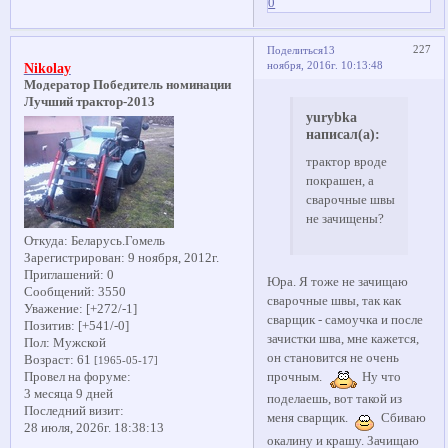
0
227
Поделиться
13
ноября, 2016г. 10:13:48
Nikolay
Модератор Победитель номинации
Лучший трактор-2013
yurybka
написал(а):
трактор вроде
покрашен, а
сварочные швы
не зачищены?
Откуда:
Беларусь.Гомель
Зарегистрирован
: 9 ноября, 2012г.
Приглашений:
0
Юра. Я тоже не зачищаю
Сообщений:
3550
сварочные швы, так как
Уважение:
[+272/-1]
сварщик - самоучка и после
Позитив:
[+541/-0]
зачистки шва, мне кажется,
Пол:
Мужской
он становится не очень
Возраст:
61
[1965-05-17]
прочным.
Ну что
Провел на форуме:
3 месяца 9 дней
поделаешь, вот такой из
Последний визит:
меня сварщик.
Сбиваю
28 июля, 2026г. 18:38:13
окалину и крашу. Зачищаю