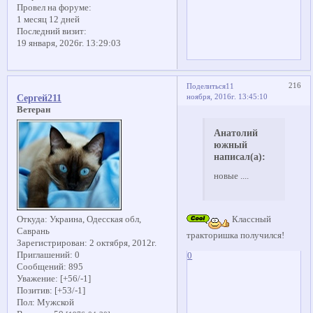
Провел на форуме:
1 месяц 12 дней
Последний визит:
19 января, 2026г. 13:29:03
216
Поделиться
11
ноября, 2016г. 13:45:10
Сергей211
Ветеран
Анатолий
южный
написал(а):
новые ....
Классный
Откуда:
Украина, Одесская обл,
Саврань
тракторишка получился!
Зарегистрирован
: 2 октября, 2012г.
Приглашений:
0
0
Сообщений:
895
Уважение:
[+56/-1]
Позитив:
[+53/-1]
Пол:
Мужской