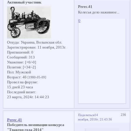
Активный участник
Perec.41
Колесья дело наживное...
0
Откуда:
Украина, Волынская обл.
Зарегистрирован
: 11 ноября, 2013г.
Приглашений:
0
Сообщений:
313
Уважение:
[+6/-0]
Позитив:
[+34/-2]
Пол:
Мужской
Возраст:
46
[1980-05-09]
Провел на форуме:
15 дней 23 часа
Последний визит:
23 марта, 2024г. 14:44:23
236
Поделиться
14
ноября, 2016г. 21:43:36
Perec.41
Победитель номинации конкурса
"Трактор года 2014"