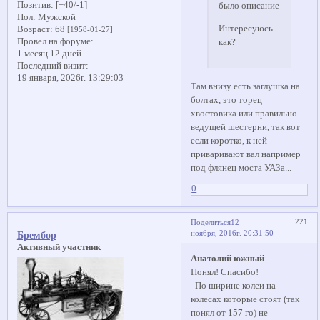
Позитив:
[+40/-1]
было описание
Пол:
Мужской
Интересуюсь
Возраст:
68
[1958-01-27]
Провел на форуме:
как?
1 месяц 12 дней
Последний визит:
19 января, 2026г. 13:29:03
Там внизу есть заглушка на
болтах, это торец
хвостовика или правильно
ведущей шестерни, так вот
если коротко, к ней
приваривают вал например
под флянец моста УАЗа...
0
221
Поделиться
12
ноября, 2016г. 20:31:50
Брембор
Активный участник
Анатолий южный
Понял! Спасибо!
По ширине колеи на
колесах которые стоят (так
понял от 157 го) не