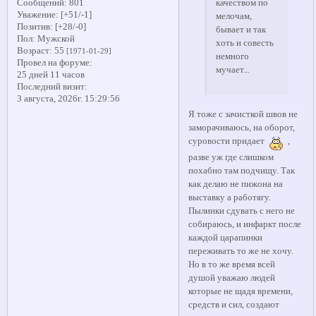
Сообщений:
801
качеством по
Уважение:
[+51/-1]
мелочам,
Позитив:
[+28/-0]
бывает и так
Пол:
Мужской
хоть и совесть
Возраст:
55
[1971-01-29]
немного
Провел на форуме:
мучает...
25 дней 11 часов
Последний визит:
3 августа, 2026г. 15:29:56
Я тоже с зачисткой швов не
заморачиваюсь, на оборот,
суровости придает
,
разве уж где слишком
похабно там подчищу. Так
как делаю не пижона на
выставку а работягу.
Пылинки сдувать с него не
собираюсь, и инфаркт после
каждой царапинки
переживать то же не хочу.
Но в то же время всей
душой уважаю людей
которые не щадя времени,
средств и сил, создают