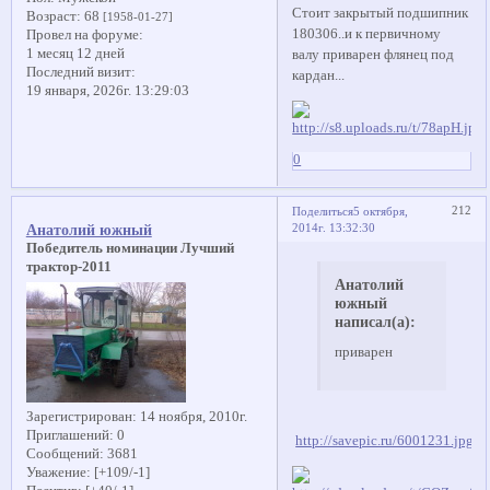
Стоит закрытый подшипник
Возраст:
68
[1958-01-27]
180306..и к первичному
Провел на форуме:
1 месяц 12 дней
валу приварен флянец под
Последний визит:
кардан...
19 января, 2026г. 13:29:03
0
212
Поделиться
5 октября,
2014г. 13:32:30
Анатолий южный
Победитель номинации Лучший
трактор-2011
Анатолий
южный
написал(а):
приварен
Зарегистрирован
: 14 ноября, 2010г.
Приглашений:
0
http://savepic.ru/6001231.jpg
Сообщений:
3681
Уважение:
[+109/-1]