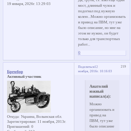
19 января, 2026г. 13:29:03
мост, длинный чулок и
подогнал под нужную
колею...Можно организовать
и привод на ПВМ, тут уже
было описание, но мне на
этом не нужно, он будет
только для транспортных
работ...
0
219
Поделиться
12
ноября, 2016г. 10:16:03
Брембор
Активный участник
Анатолий
южный
написал(а):
Можно
организовать и
привод на
Откуда:
Украина, Волынская обл.
ПВМ, тут уже
Зарегистрирован
: 11 ноября, 2013г.
было описание
Приглашений:
0