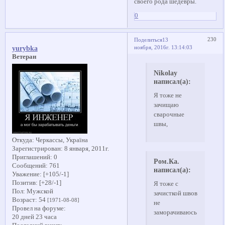
своего рода шедевры.
0
230
Поделиться
13
ноября, 2016г. 13:14:03
yurybka
Ветеран
Nikolay
написал(а):
Я тоже не
зачищаю
сварочные
швы,
Откуда:
Черкассы, Україна
Зарегистрирован
: 8 января, 2011г.
Приглашений:
0
Ром.Ка.
Сообщений:
761
написал(а):
Уважение:
[+105/-1]
Позитив:
[+28/-1]
Я тоже с
Пол:
Мужской
зачисткой швов
Возраст:
54
[1971-08-08]
не
Провел на форуме:
заморачиваюсь
20 дней 23 часа