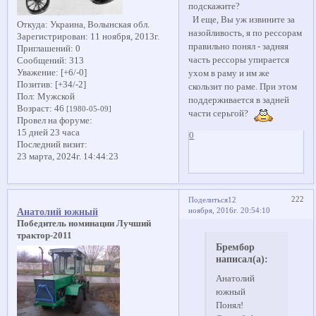
подскажите?
И еще, Вы уж извините за
Откуда:
Украина, Волынская обл.
назойливость, я по рессорам
Зарегистрирован
: 11 ноября, 2013г.
правильно понял - задняя
Приглашений:
0
часть рессоры упирается
Сообщений:
313
Уважение:
[+6/-0]
ухом в раму и им же
Позитив:
[+34/-2]
скользит по раме. При этом
Пол:
Мужской
поддерживается в задней
Возраст:
46
[1980-05-09]
части серьгой?
Провел на форуме:
15 дней 23 часа
0
Последний визит:
23 марта, 2024г. 14:44:23
222
Поделиться
12
ноября, 2016г. 20:54:10
Анатолий южный
Победитель номинации Лучший
трактор-2011
Брембор
написал(а):
Анатолий
южный
Понял!