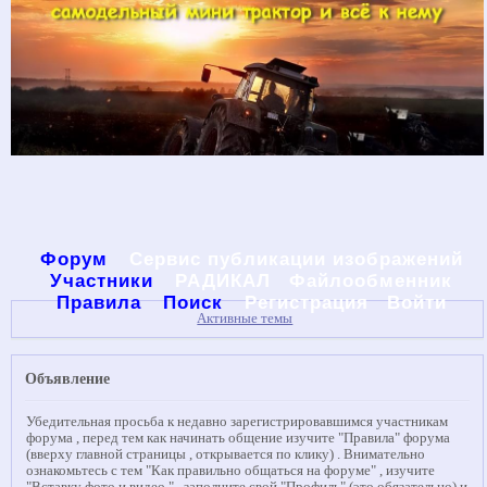
Форум
Сервис публикации изображений
Участники
РАДИКАЛ
Файлообменник
Правила
Поиск
Регистрация
Войти
Активные темы
Объявление
Убедительная просьба к недавно зарегистрировавшимся участникам
форума , перед тем как начинать общение изучите "Правила" форума
(вверху главной страницы , открывается по клику) . Внимательно
ознакомьтесь с тем "Как правильно общаться на форуме" , изучите