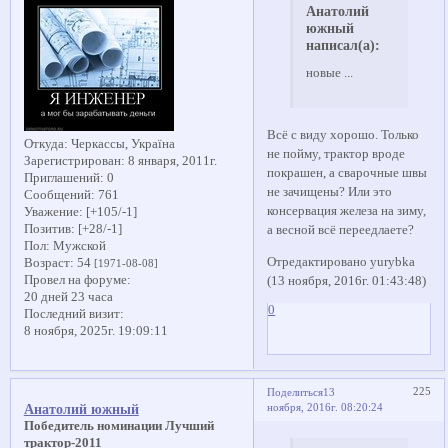
Анатолий
южный
написал(а):
новые ...
Всё с виду хорошо. Только
Откуда:
Черкассы, Україна
не пойму, трактор вроде
Зарегистрирован
: 8 января, 2011г.
покрашен, а сварочные швы
Приглашений:
0
не зачищены? Или это
Сообщений:
761
консервация железа на зиму,
Уважение:
[+105/-1]
Позитив:
[+28/-1]
а весной всё переедлаете?
Пол:
Мужской
Отредактировано yurybka
Возраст:
54
[1971-08-08]
Провел на форуме:
(13 ноября, 2016г. 01:43:48)
20 дней 23 часа
0
Последний визит:
8 ноября, 2025г. 19:09:11
225
Поделиться
13
ноября, 2016г. 08:20:24
Анатолий южный
Победитель номинации Лучший
трактор-2011