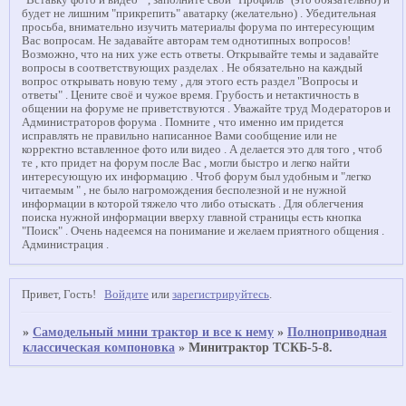
"Вставку фото и видео " , заполните свой "Профиль" (это обязательно) и
будет не лишним "прикрепить" аватарку (желательно) . Убедительная
просьба, внимательно изучить материалы форума по интересующим
Вас вопросам. Не задавайте авторам тем однотипных вопросов!
Возможно, что на них уже есть ответы. Открывайте темы и задавайте
вопросы в соответствующих разделах . Не обязательно на каждый
вопрос открывать новую тему , для этого есть раздел "Вопросы и
ответы" . Цените своё и чужое время. Грубость и нетактичность в
общении на форуме не приветствуются . Уважайте труд Модераторов и
Администраторов форума . Помните , что именно им придется
исправлять не правильно написанное Вами сообщение или не
корректно вставленное фото или видео . А делается это для того , чтоб
те , кто придет на форум после Вас , могли быстро и легко найти
интересующую их информацию . Чтоб форум был удобным и "легко
читаемым " , не было нагромождения бесполезной и не нужной
информации в которой тяжело что либо отыскать . Для облегчения
поиска нужной информации вверху главной страницы есть кнопка
"Поиск" . Очень надеемся на понимание и желаем приятного общения .
Администрация .
Привет, Гость!
Войдите
или
зарегистрируйтесь
.
»
Самодельный мини трактор и все к нему
»
Полноприводная
классическая компоновка
»
Минитрактор ТСКБ-5-8.