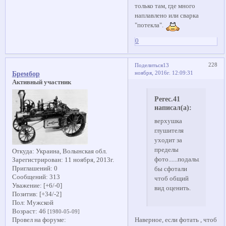
только там, где много
наплавлено или сварка
"потекла".
0
228
Поделиться
13
ноября, 2016г. 12:09:31
Брембор
Активный участник
Perec.41
написал(а):
верхушка
глушителя
уходит за
пределы
Откуда:
Украина, Волынская обл.
фото......подальше
Зарегистрирован
: 11 ноября, 2013г.
Приглашений:
0
бы сфотали
Сообщений:
313
чтоб общий
Уважение:
[+6/-0]
вид оценить.
Позитив:
[+34/-2]
Пол:
Мужской
Возраст:
46
[1980-05-09]
Наверное, если фотать , чтоб
Провел на форуме: