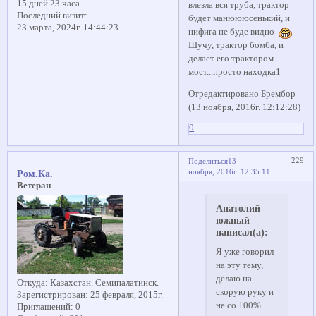
15 дней 23 часа
влезла вся труба, трактор
Последний визит:
будет манюююсенький, и
23 марта, 2024г. 14:44:23
нифига не буде видно
Шучу, трактор бомба, и
делает его трактором
мост...просто находка1
Отредактировано Брембор
(13 ноября, 2016г. 12:12:28)
0
229
Поделиться
13
ноября, 2016г. 12:35:11
Ром.Ка.
Ветеран
Анатолий
южный
написал(а):
Я уже говорил
на эту тему,
делаю на
Откуда:
Казахстан. Семипалатинск.
скорую руку и
Зарегистрирован
: 25 февраля, 2015г.
не со 100%
Приглашений:
0