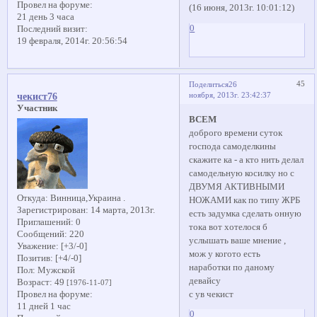
Провел на форуме:
(16 июня, 2013г. 10:01:12)
21 день 3 часа
0
Последний визит:
19 февраля, 2014г. 20:56:54
45
Поделиться
26
ноября, 2013г. 23:42:37
чекист76
Участник
ВСЕМ
доброго времени суток
господа самоделкины
скажите ка - а кто нить делал
самодельную косилку но с
ДВУМЯ АКТИВНЫМИ
Откуда:
Винница,Украина .
НОЖАМИ как по типу ЖРБ
Зарегистрирован
: 14 марта, 2013г.
есть задумка сделать онную
Приглашений:
0
тока вот хотелося б
Сообщений:
220
услышать ваше мнение ,
Уважение:
[+3/-0]
мож у когото есть
Позитив:
[+4/-0]
наработки по даному
Пол:
Мужской
девайсу
Возраст:
49
[1976-11-07]
с ув чекист
Провел на форуме:
11 дней 1 час
0