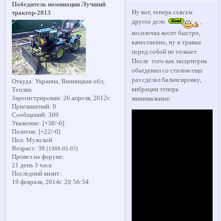
Победитель номинации Лучший
Ну вот, теперь совсем
трактор-2013
другое дело
,
косилочка косит быстро,
качественно, ну и травки
перед собой не толкает.
После того как эксцентрик
обьеденил со столом ещо
раз сделал балансировку,
Откуда:
Украина, Винницкая обл,
вибрации теперь
Теплик
Зарегистрирован
: 26 апреля, 2012г.
минимальные.
Приглашений:
0
Сообщений:
369
Уважение:
[+38/-0]
Позитив:
[+22/-0]
Пол:
Мужской
Возраст:
38
[1988-05-03]
Провел на форуме:
21 день 3 часа
Последний визит:
19 февраля, 2014г. 20:56:54