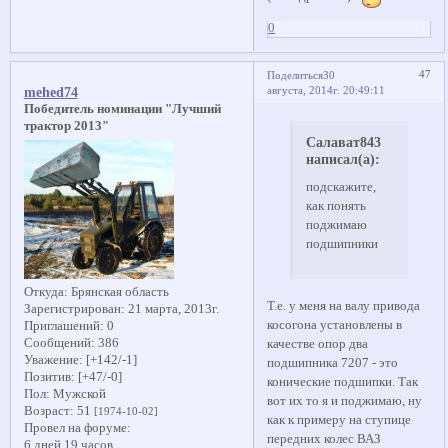
0
47
Поделиться
30
августа, 2014г. 20:49:11
mehed74
Победитель номинации "Лучший
трактор 2013"
Салават843
написал(а):
подскажите,
как понять
поджимаю
подшипники
Откуда:
Брянская область
Т.е. у меня на валу привода
Зарегистрирован
: 21 марта, 2013г.
косогона установлены в
Приглашений:
0
Сообщений:
386
качестве опор два
Уважение:
[+142/-1]
подшипника 7207 - это
Позитив:
[+47/-0]
конические подшипки. Так
Пол:
Мужской
вот их то я и поджимаю, ну
Возраст:
51
[1974-10-02]
как к примеру на ступице
Провел на форуме:
передних колес ВАЗ
6 дней 19 часов