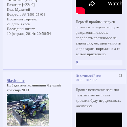
Позитив:
[+22/-0]
Пол:
Мужской
Возраст:
38
[1988-05-03]
Провел на форуме:
Первый пробный запуск,
21 день 3 часа
осталось переделать пруты
Последний визит:
разделения покосов,
19 февраля, 2014г. 20:56:54
подобрать противовес на
экцентрик, местами усилить
и проварить нормально а то
только прихвачено.
0
32
Поделиться
17 мая,
2013г. 10:31:08
Slavko_nv
Победитель номинации Лучший
Провел испытание косилки,
трактор-2013
результатом не очень
доволен, буду переделывать
косилочку.