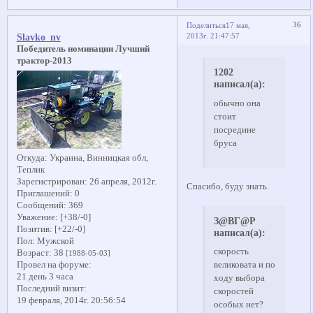
36
Поделиться
17 мая,
2013г. 21:47:57
Slavko_nv
Победитель номинации Лучший
трактор-2013
1202
написал(а):
обычно она
стоит
посредине
бруса
Откуда:
Украина, Винницкая обл,
Теплик
Зарегистрирован
: 26 апреля, 2012г.
Спасибо, буду знать.
Приглашений:
0
Сообщений:
369
Уважение:
[+38/-0]
З@ВГ@Р
Позитив:
[+22/-0]
написал(а):
Пол:
Мужской
скорость
Возраст:
38
[1988-05-03]
Провел на форуме:
великовата и по
21 день 3 часа
ходу выбора
Последний визит:
скоростей
19 февраля, 2014г. 20:56:54
особых нет?