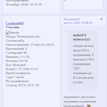
Последний визит:
30 ноября, 2018г. 19:32:20
46
Поделиться
22
августа, 2014г. 18:48:40
Салават843
Участник
mehed74
Откуда:
Челябинская обл.,
написал(а):
Сосновский р
Зарегистрирован
: 15 августа, 2013г.
смотрю на валу
Приглашений:
0
вроде 205-е
Сообщений:
98
подшипники. У
Уважение:
[+1/-0]
меня коса 130 и
Позитив:
[+0/-0]
подшипники
Пол:
Мужской
7207,
Возраст:
57
[1968-10-15]
поджимаю на
Провел на форуме:
3 дня 7 часов
0,5 мм два раза
Последний визит:
в сезон.
12 июля, 2015г. 23:07:26
подскажите, как понять
поджимаю подшипники
(поподробней)