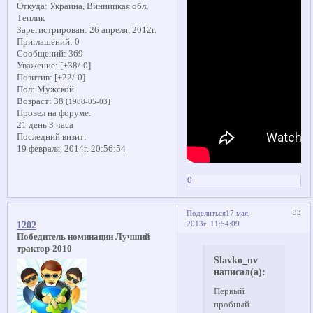
Откуда:
Украина, Винницкая обл,
Теплик
Зарегистрирован
: 26 апреля, 2012г.
Приглашений:
0
Сообщений:
369
Уважение:
[+38/-0]
Позитив:
[+22/-0]
Пол:
Мужской
Возраст:
38
[1988-05-03]
Провел на форуме:
21 день 3 часа
Последний визит:
19 февраля, 2014г. 20:56:54
0
33
Поделиться
17 мая,
2013г. 11:54:09
1202
Победитель номинации Лучший
трактор-2010
Slavko_nv
написал(а):
Первый
пробный