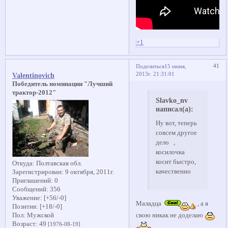
+1
41
Поделиться
15 июня,
2013г. 21:31:01
Valentinovich
Победитель номинации "Лучший
трактор-2012"
Slavko_nv
написал(а):
Ну вот, теперь
совсем другое
дело ,
косилочка
косит быстро,
Откуда:
Полтавская обл.
качественно
Зарегистрирован
: 9 октября, 2011г.
Приглашений:
0
Сообщений:
356
Уважение:
[+56/-0]
Маладца
, а я
Позитив:
[+18/-0]
свою никак не доделаю
Пол:
Мужской
Возраст:
49
[1976-08-19]