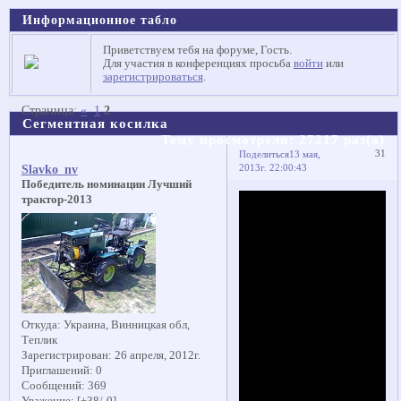
Информационное табло
Приветствуем тебя на форуме, Гость.
Для участия в конференциях просьба
войти
или
зарегистрироваться
.
Страница:
«
1
2
Сегментная косилка
Тему просмотрели:
27217
раз(а)
31
Поделиться
13 мая,
2013г. 22:00:43
Slavko_nv
Победитель номинации Лучший
трактор-2013
Откуда:
Украина, Винницкая обл,
Теплик
Зарегистрирован
: 26 апреля, 2012г.
Приглашений:
0
Сообщений:
369
Уважение:
[+38/-0]