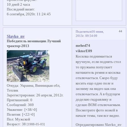
10 дней 2 часа
Последний визит:
6 сентября, 2020г. 11:24:45
44
Поделиться
16 июня,
2013г. 09:54:09
Slavko_nv
Победитель номинации Лучший
mehed74
трактор-2013
viktorE09
Косилка поднимаеться
вручную, если поднять стол
то пружына попускает
натяжитель ремня и косилка
отключаеться. Скоро буду
косить ещо одно поле и
Откуда:
Украина, Винницкая обл,
засниму на видео как она
Теплик
отключаеться. А в будущем
Зарегистрирован
: 26 апреля, 2012г.
доделаю гидравлику и
Приглашений:
0
Сообщений:
369
сделаю ВОМ отключаемым.
Уважение:
[+38/-0]
Посмотрите фото ножей в
Позитив:
[+22/-0]
начале темы, там все видно.
Пол:
Мужской
Возраст:
38
[1988-05-03]
Отредактировано Slavko_nv