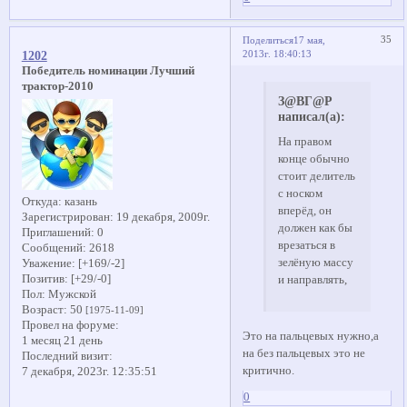
35
Поделиться
17 мая,
2013г. 18:40:13
1202
Победитель номинации Лучший
трактор-2010
З@ВГ@Р
написал(а):
На правом
конце обычно
стоит делитель
с носком
Откуда:
казань
вперёд, он
Зарегистрирован
: 19 декабря, 2009г.
должен как бы
Приглашений:
0
врезаться в
Сообщений:
2618
зелёную массу
Уважение:
[+169/-2]
Позитив:
[+29/-0]
и направлять,
Пол:
Мужской
Возраст:
50
[1975-11-09]
Провел на форуме:
Это на пальцевых нужно,а
1 месяц 21 день
на без пальцевых это не
Последний визит:
критично.
7 декабря, 2023г. 12:35:51
0