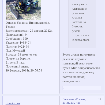
а как у вас с
плавающим
режимом,
косилка
наехала на
Откуда:
Украина, Винницкая обл,
бугорок,
Теплик
Зарегистрирован
: 26 апреля, 2012г.
ремень
Приглашений:
0
отпустился и
Сообщений:
369
косилка стала
Уважение:
[+38/-0]
Позитив:
[+22/-0]
Пол:
Мужской
Будет стоять натяжитель
Возраст:
38
[1988-05-03]
Провел на форуме:
ремня на пружине,
21 день 3 часа
плавающий режи тоже
Последний визит:
будет. Мне понравилось что
19 февраля, 2014г. 20:56:54
косилка спереду, не надо
постоянно назад
оглядываться.
0
40
Поделиться
15 июня,
2013г. 20:27:21
Slavko_nv