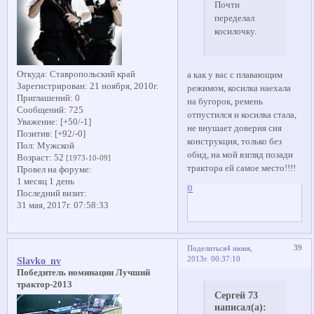
Почти
переделал
косилочку.
Откуда:
Ставропольский край
а как у вас с плавающим
Зарегистрирован
: 21 ноября, 2010г.
режимом, косилка наехала
Приглашений:
0
на бугорок, ремень
Сообщений:
725
отпустился и косилка стала,
Уважение:
[+50/-1]
не внушает доверия сия
Позитив:
[+92/-0]
конструкция, только без
Пол:
Мужской
обид, на мой взгляд позади
Возраст:
52
[1973-10-09]
трактора ей самое место!!!!
Провел на форуме:
1 месяц 1 день
0
Последний визит:
31 мая, 2017г. 07:58:33
39
Поделиться
4 июня,
2013г. 00:37:10
Slavko_nv
Победитель номинации Лучший
трактор-2013
Сергей 73
написал(а):