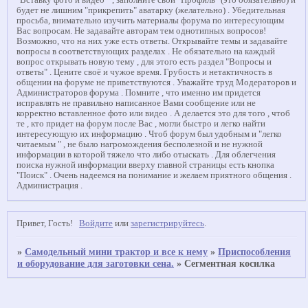
"Вставку фото и видео " , заполните свой "Профиль" (это обязательно) и
будет не лишним "прикрепить" аватарку (желательно) . Убедительная
просьба, внимательно изучить материалы форума по интересующим
Вас вопросам. Не задавайте авторам тем однотипных вопросов!
Возможно, что на них уже есть ответы. Открывайте темы и задавайте
вопросы в соответствующих разделах . Не обязательно на каждый
вопрос открывать новую тему , для этого есть раздел "Вопросы и
ответы" . Цените своё и чужое время. Грубость и нетактичность в
общении на форуме не приветствуются . Уважайте труд Модераторов и
Администраторов форума . Помните , что именно им придется
исправлять не правильно написанное Вами сообщение или не
корректно вставленное фото или видео . А делается это для того , чтоб
те , кто придет на форум после Вас , могли быстро и легко найти
интересующую их информацию . Чтоб форум был удобным и "легко
читаемым " , не было нагромождения бесполезной и не нужной
информации в которой тяжело что либо отыскать . Для облегчения
поиска нужной информации вверху главной страницы есть кнопка
"Поиск" . Очень надеемся на понимание и желаем приятного общения .
Администрация .
Привет, Гость!
Войдите
или
зарегистрируйтесь
.
»
Самодельный мини трактор и все к нему
»
Приспособления
и оборудование для заготовки сена.
»
Сегментная косилка