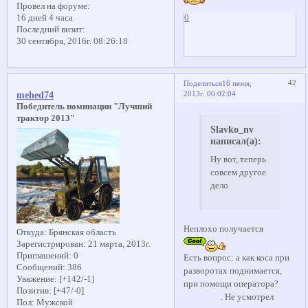
Провел на форуме:
16 дней 4 часа
0
Последний визит:
30 сентября, 2016г. 08:26:18
42
Поделиться
16 июня,
2013г. 00:02:04
mehed74
Победитель номинации "Лучший
трактор 2013"
Slavko_nv
написал(а):
Ну вот, теперь
совсем другое
дело
Неплохо получается
Откуда:
Брянская область
Зарегистрирован
: 21 марта, 2013г.
Приглашений:
0
Есть вопрос: а как коса при
Сообщений:
386
разворотах поднимается,
Уважение:
[+142/-1]
при помощи оператора?
Позитив:
[+47/-0]
. Не усмотрел
Пол:
Мужской