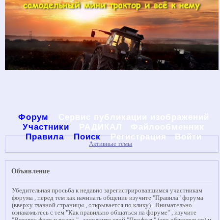
Форум
Сервис публикации изображений
Участники
РАДИКАЛ
Файлообменник
Правила
Поиск
Регистрация
Войти
Активные темы
Объявление
Убедительная просьба к недавно зарегистрировавшимся участникам
форума , перед тем как начинать общение изучите "Правила" форума
(вверху главной страницы , открывается по клику) . Внимательно
ознакомьтесь с тем "Как правильно общаться на форуме" , изучите