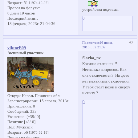
Возраст:
51
[1974-10-02]
Провел на форуме:
устройства подъема.
6 дней 19 часов
0
Последний визит:
18 февраля, 2023г. 21:04:36
43
Поделиться
16 июня,
2013г. 02:21:32
viktorE09
Активный участник
Slavko_nv
Косилка отличная!!!
Несколько вопросов.. Как
она отключается? На фото
нет механизма отключения.
У тебя стоят ножи и сверху
и снизу ?
Откуда:
Невель Псковская обл.
Зарегистрирован
: 15 апреля, 2013г.
0
Приглашений:
0
Сообщений:
333
Уважение:
[+39/-0]
Позитив:
[+8/-0]
Пол:
Мужской
Возраст:
56
[1970-02-18]
Провел на форуме: