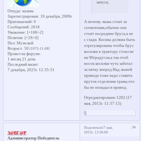
запуск,
Откуда:
казань
Зарегистрирован
: 19 декабря, 2009г.
А почему лыжа стоит за
Приглашений:
0
Сообщений:
2618
сегментами,обычно она
Уважение:
[+169/-2]
стоит посредине бруса,а не
Позитив:
[+29/-0]
с сзади. Косика должна быть
Пол:
Мужской
отрегулирована чтобы брус
Возраст:
50
[1975-11-09]
косилки к трактору стоял не
Провел на форуме:
на 90градусов,а так чтоб
1 месяц 21 день
носок косилки чуть забегал
Последний визит:
за пятку вперед.Над лыжей
7 декабря, 2023г. 12:35:51
привода тоже надо ставить
пруток отделения травы,что
бы не попадал в привод.
Отредактировано 1202 (17
мая, 2013г. 11:57:15)
0
34
Поделиться
17 мая,
2013г. 13:36:09
З@ВГ@Р
Администратор Победитель