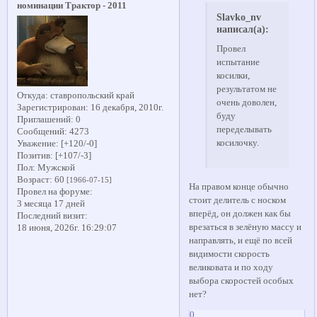
номинации Трактор - 2011
Slavko_nv
написал(а):
Провел
испытание
косилки,
результатом не
Откуда:
ставропольский край
очень доволен,
Зарегистрирован
: 16 декабря, 2010г.
буду
Приглашений:
0
переделывать
Сообщений:
4273
косилочку.
Уважение:
[+120/-0]
Позитив:
[+107/-3]
Пол:
Мужской
Возраст:
60
[1966-07-15]
На правом конце обычно
Провел на форуме:
стоит делитель с носком
3 месяца 17 дней
вперёд, он должен как бы
Последний визит:
врезаться в зелёную массу и
18 июня, 2026г. 16:29:07
направлять, и ещё по всей
видимости скорость
великовата и по ходу
выбора скоростей особых
нет?
0