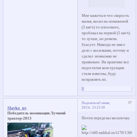
Мне кажеться что скорость
малая, косил на пониженой
(3 км/ч) то плоховато,
пробовал на первой (5 км/ч)
то лучше, но ремень
буксует. Никогда не имел
дело с косилками, потому и
сделал немножко не
правильно. На практике все
недостатки конструкции
стали извесны, буду
исправлять их.
0
37
Поделиться
3 июня,
2013г. 23:25:59
Slavko_nv
Победитель номинации Лучший
Почти переделал косилочку.
трактор-2013