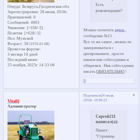
Есть
Откуда:
Беларусь,Гродненская обл.
рекомендации?
Зарегистрирован
: 28 июня, 2010г.
Приглашений:
0
Сообщений:
4903
Уважение:
[+358/-5]
Можно почитать
здесь
,
Позитив:
[+628/-3]
сообщение №11 .
Пол:
Мужской
Все то же самое , можно не
Возраст:
50
[1976-01-08]
заморачиваться с
Провел на форуме:
цитированием , просто
3 месяца 10 дней
Последний визит:
пишем ник собеседника и
25 ноября, 2025г. 14:33:06
общаемся . Ник собеседника
писать
ОБЯЗАТЕЛЬНО
!
0
4
Поделиться
24 июля,
2016г. 19:06:23
Vitalij
Администратор
Сергей211
написал(а):
Пишет:
"Страница