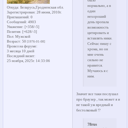
было
нормально, а в
Откуда:
Беларусь,Гродненская обл.
один
Зарегистрирован
: 28 июня, 2010г.
нехороший
Приглашений:
0
Сообщений:
4903
день пропала
Уважение:
[+358/-5]
возможность
Позитив:
[+628/-3]
цитировать и
Пол:
Мужской
вставлять ники.
Возраст:
50
[1976-01-08]
Сейчас пишу с
Провел на форуме:
хрома, но он
3 месяца 10 дней
мне очень
Последний визит:
сильно не
25 ноября, 2025г. 14:33:06
нравится.
Мучаюсь я с
ним.
Значит все таки послушал
про браузер , так может я и
не такой уж вредный и
бестолковый !?
78rus