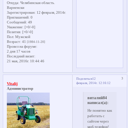
Откуда:
Челябинская область.
Варненски
Зарегистрирован
: 12 февраля, 2014г.
Приглашений:
0
Сообщений:
49
Уважение:
[+0/-0]
Позитив:
[+0/-0]
Пол:
Мужской
Возраст:
41
[1984-11-20]
Провел на форуме:
2 дня 17 часов
Последний визит:
21 мая, 2016г. 10:44:46
3
Поделиться
12
февраля, 2014г. 12:16:12
Vitalij
Администратор
виталий84
написал(а):
Не понятно как
работать с
сайтом через
моб.телефон!