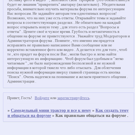
"Вставку фото и видео " , заполните свой "Профиль" (это обязательно) и
будет не лишним "прикрепить" аватарку (желательно) . Убедительная
просьба, внимательно изучить материалы форума по интересующим
Вас вопросам. Не задавайте авторам тем однотипных вопросов!
Возможно, что на них уже есть ответы. Открывайте темы и задавайте
вопросы в соответствующих разделах . Не обязательно на каждый
вопрос открывать новую тему , для этого есть раздел "Вопросы и
ответы" . Цените своё и чужое время. Грубость и нетактичность в
общении на форуме не приветствуются . Уважайте труд Модераторов и
Администраторов форума . Помните , что именно им придется
исправлять не правильно написанное Вами сообщение или не
корректно вставленное фото или видео . А делается это для того , чтоб
те , кто придет на форум после Вас , могли быстро и легко найти
интересующую их информацию . Чтоб форум был удобным и "легко
читаемым " , не было нагромождения бесполезной и не нужной
информации в которой тяжело что либо отыскать . Для облегчения
поиска нужной информации вверху главной страницы есть кнопка
"Поиск" . Очень надеемся на понимание и желаем приятного общения .
Администрация .
Привет, Гость!
Войдите
или
зарегистрируйтесь
.
»
Самодельный мини трактор и все к нему
»
Как создать тему
и общаться на форуме
»
Как правильно общаться на форуме .