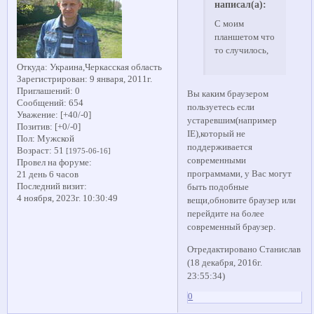
написал(а):
С моим
планшетом что
то случилось,
Откуда:
Украина,Черкасская область
Зарегистрирован
: 9 января, 2011г.
Приглашений:
0
Вы каким браузером
Сообщений:
654
пользуетесь если
Уважение:
[+40/-0]
устаревшим(например
Позитив:
[+0/-0]
IE),который не
Пол:
Мужской
поддерживается
Возраст:
51
[1975-06-16]
современными
Провел на форуме:
программами, у Вас могут
21 день 6 часов
Последний визит:
быть подобные
4 ноября, 2023г. 10:30:49
вещи,обновите браузер или
перейдите на более
современный браузер.
Отредактировано Станислав
(18 декабря, 2016г.
23:55:34)
0