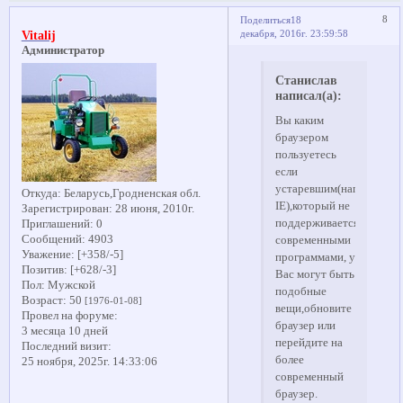
8
Поделиться
18
декабря, 2016г. 23:59:58
Vitalij
Администратор
Станислав
написал(а):
Вы каким
браузером
пользуетесь
если
устаревшим(например
Откуда:
Беларусь,Гродненская обл.
IE),который не
Зарегистрирован
: 28 июня, 2010г.
поддерживается
Приглашений:
0
Сообщений:
4903
современными
Уважение:
[+358/-5]
программами, у
Позитив:
[+628/-3]
Вас могут быть
Пол:
Мужской
подобные
Возраст:
50
[1976-01-08]
вещи,обновите
Провел на форуме:
браузер или
3 месяца 10 дней
перейдите на
Последний визит:
более
25 ноября, 2025г. 14:33:06
современный
браузер.