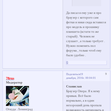
Да писал я ему уже и про
браузер с которого сам
фотки и ники сюда вставил и
про модель и прошивку
планшета (кстати то же
старый) . Человек не
слушает , а только требует .
Нужно поменять пол
форума , только чтоб ему
было удобно .
0
9
Поделиться
19
декабря, 2016г. 00:04:01
78rus
Модератор
Станислав
Браузер Опера. Я к нему
привык. Всё было
нормально, а в один
нехороший день пропала
Откуда:
Ленинград
возможность цитировать и