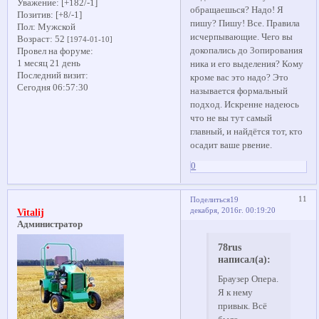
Уважение:
[+182/-1]
обращаешься? Надо! Я
Позитив:
[+8/-1]
пишу? Пишу! Все. Правила
Пол:
Мужской
исчерпывающие. Чего вы
Возраст:
52
[1974-01-10]
докопались до 3опирования
Провел на форуме:
1 месяц 21 день
ника и его выделения? Кому
Последний визит:
кроме вас это надо? Это
Сегодня 06:57:30
называется формальный
подход. Искренне надеюсь
что не вы тут самый
главный, и найдётся тот, кто
осадит ваше рвение.
0
11
Поделиться
19
декабря, 2016г. 00:19:20
Vitalij
Администратор
78rus
написал(а):
Браузер Опера.
Я к нему
привык. Всё