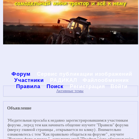
Форум
Сервис публикации изображений
Участники
РАДИКАЛ
Файлообменник
Правила
Поиск
Регистрация
Войти
Активные темы
Объявление
Убедительная просьба к недавно зарегистрировавшимся участникам
форума , перед тем как начинать общение изучите "Правила" форума
(вверху главной страницы , открывается по клику) . Внимательно
ознакомьтесь с тем "Как правильно общаться на форуме" , изучите