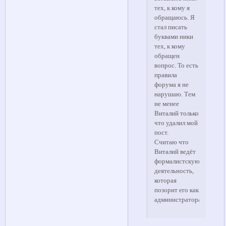
тех, к кому я
обращаюсь. Я
стал писать
буквами ники
тех, к кому
обращен
вопрос. То есть
правила
форума я не
нарушаю. Тем
не менее
Виталий только
что удалил мой
пост.
Считаю что
Виталий ведёт
формалистскую
деятельность,
которая
позорит его как
администратора.