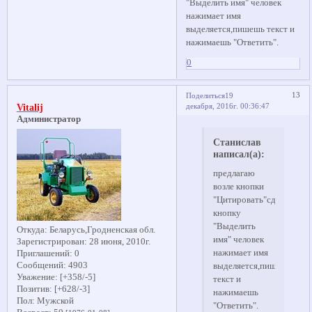
"Выделить имя" человек
нажимает имя
выделяется,пишешь текст и
нажимаешь "Ответить".
0
13
Поделиться
19
декабря, 2016г. 00:36:47
Vitalij
Администратор
Станислав
написал(а):
предлагаю
возле кнопки
"Цитировать"сделать
кнопку
"Выделить
Откуда:
Беларусь,Гродненская обл.
имя" человек
Зарегистрирован
: 28 июня, 2010г.
нажимает имя
Приглашений:
0
Сообщений:
4903
выделяется,пишешь
Уважение:
[+358/-5]
текст и
Позитив:
[+628/-3]
нажимаешь
Пол:
Мужской
"Ответить".