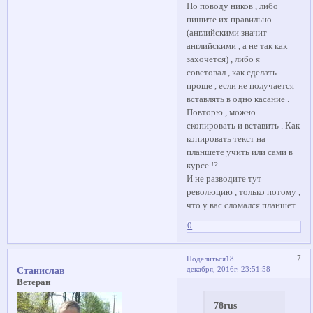
По поводу ников , либо
пишите их правильно
(английскими значит
английскими , а не так как
захочется) , либо я
советовал , как сделать
проще , если не получается
вставлять в одно касание .
Повторю , можно
скопировать и вставить . Как
копировать текст на
планшете учить или сами в
курсе !?
И не разводите тут
революцию , только потому ,
что у вас сломался планшет .
0
7
Поделиться
18
декабря, 2016г. 23:51:58
Станислав
Ветеран
78rus