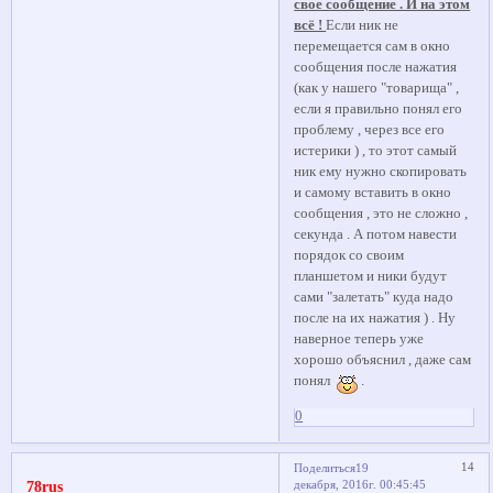
свое сообщение . И на этом
всё !
Если ник не
перемещается сам в окно
сообщения после нажатия
(как у нашего "товарища" ,
если я правильно понял его
проблему , через все его
истерики ) , то этот самый
ник ему нужно скопировать
и самому вставить в окно
сообщения , это не сложно ,
секунда . А потом навести
порядок со своим
планшетом и ники будут
сами "залетать" куда надо
после на их нажатия ) . Ну
наверное теперь уже
хорошо объяснил , даже сам
понял
.
0
14
Поделиться
19
декабря, 2016г. 00:45:45
78rus