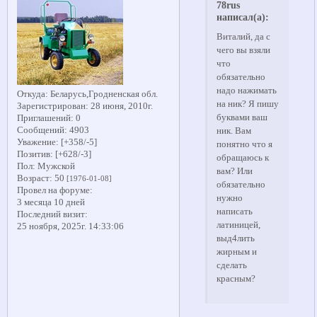
78rus
написал(а):
Виталий, да с
чего вы взяли
что
обязательно
надо нажимать
Откуда:
Беларусь,Гродненская обл.
на ник? Я пишу
Зарегистрирован
: 28 июня, 2010г.
буквами ваш
Приглашений:
0
Сообщений:
4903
ник. Вам
Уважение:
[+358/-5]
понятно что я
Позитив:
[+628/-3]
обращаюсь к
Пол:
Мужской
вам? Или
Возраст:
50
[1976-01-08]
обязательно
Провел на форуме:
нужно
3 месяца 10 дней
написать
Последний визит:
латиницей,
25 ноября, 2025г. 14:33:06
выд4лить
жирным и
сделать
красным?