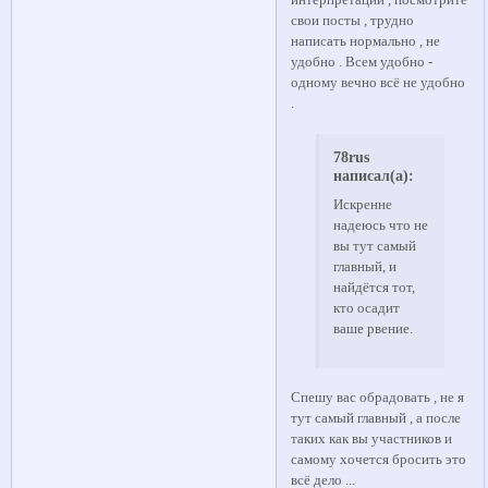
интерпретации , посмотрите
свои посты , трудно
написать нормально , не
удобно . Всем удобно -
одному вечно всё не удобно
.
78rus
написал(а):
Искренне
надеюсь что не
вы тут самый
главный, и
найдётся тот,
кто осадит
ваше рвение.
Спешу вас обрадовать , не я
тут самый главный , а после
таких как вы участников и
самому хочется бросить это
всё дело ...