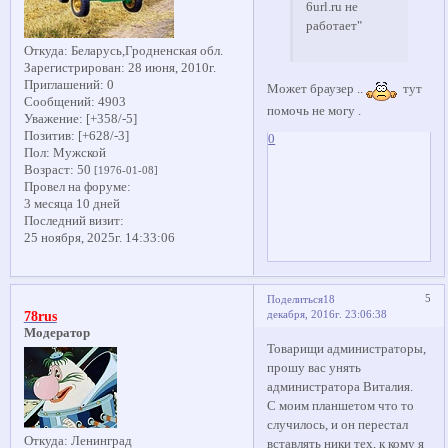
6url.ru не
работает"
Откуда:
Беларусь,Гродненская обл.
Зарегистрирован
: 28 июня, 2010г.
Приглашений:
0
Может браузер ..
тут
Сообщений:
4903
помочь не могу .
Уважение:
[+358/-5]
Позитив:
[+628/-3]
0
Пол:
Мужской
Возраст:
50
[1976-01-08]
Провел на форуме:
3 месяца 10 дней
Последний визит:
25 ноября, 2025г. 14:33:06
5
Поделиться
18
декабря, 2016г. 23:06:38
78rus
Модератор
Товарищи администраторы,
прошу вас унять
администратора Виталия.
С моим планшетом что то
случилось, и он перестал
Откуда:
Ленинград
вставлять ники тех, к кому я