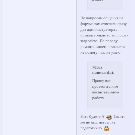
По вопросам общения на
форуме вам отвечали сразу
два администратора ,
остались какие то вопросы -
задавайте . По поводу
ремонта вашего планшета -
не помогу , т.к. не умею .
78rus
написал(а):
Прошу вас
провести с ним
воспитательную
работу.
Бить будете !?
Так это
же не наш метод , не
педагогично
.