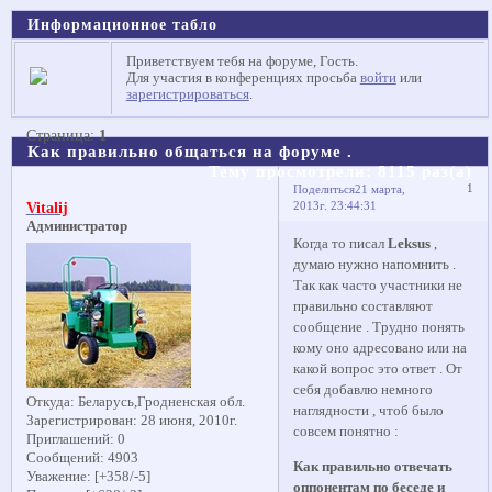
Информационное табло
Приветствуем тебя на форуме, Гость.
Для участия в конференциях просьба
войти
или
зарегистрироваться
.
Страница:
1
Как правильно общаться на форуме .
Тему просмотрели:
8115
раз(а)
1
Поделиться
21 марта,
2013г. 23:44:31
Vitalij
Администратор
Когда то писал
Leksus
,
думаю нужно напомнить .
Так как часто участники не
правильно составляют
сообщение . Трудно понять
кому оно адресовано или на
какой вопрос это ответ . От
себя добавлю немного
Откуда:
Беларусь,Гродненская обл.
наглядности , чтоб было
Зарегистрирован
: 28 июня, 2010г.
совсем понятно :
Приглашений:
0
Сообщений:
4903
Как правильно отвечать
Уважение:
[+358/-5]
оппонентам по беседе и