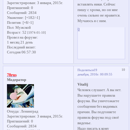
Зарегистрирован
: 3 января, 2015г.
вставлять ники. Сейчас
Приглашений:
0
пишу с хрома, но он мне
Сообщений:
2834
очень сильно не нравится.
Уважение:
[+182/-1]
Мучаюсь я с ним.
Позитив:
[+8/-1]
Пол:
Мужской
0
Возраст:
52
[1974-01-10]
Провел на форуме:
1 месяц 21 день
Последний визит:
Сегодня 06:57:30
10
Поделиться
19
декабря, 2016г. 00:09:55
78rus
Модератор
Vitalij
Человек слушает. А вы нет.
Вы нарушаете правила
форума. Вы уничтожаете
сообщения без видимых
Откуда:
Ленинград
причин. Вы подгоняете
Зарегистрирован
: 3 января, 2015г.
правила форума под своё
Приглашений:
0
виденье.
Сообщений:
2834
Надо писать к кому