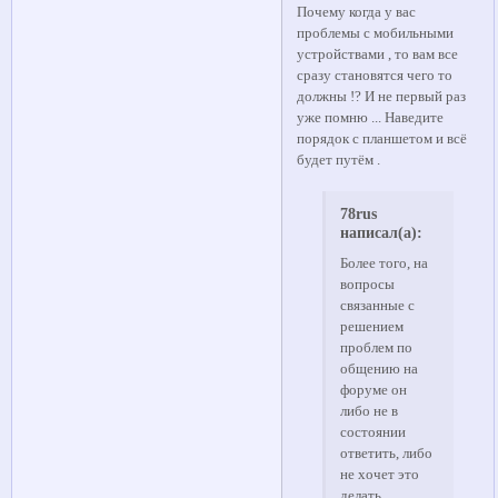
Почему когда у вас
проблемы с мобильными
устройствами , то вам все
сразу становятся чего то
должны !? И не первый раз
уже помню ... Наведите
порядок с планшетом и всё
будет путём .
78rus
написал(а):
Более того, на
вопросы
связанные с
решением
проблем по
общению на
форуме он
либо не в
состоянии
ответить, либо
не хочет это
делать.