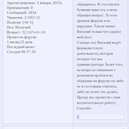
Зарегистрирован
: 3 января, 2015г.
обращаюсь. Я стал писать
Приглашений:
0
буквами ники тех, к кому
Сообщений:
2834
обращен вопрос. То есть
Уважение:
[+182/-1]
правила форума я не
Позитив:
[+8/-1]
нарушаю. Тем не менее
Пол:
Мужской
Виталий только что удалил
Возраст:
52
[1974-01-10]
мой пост.
Провел на форуме:
1 месяц 21 день
Считаю что Виталий ведёт
Последний визит:
формалистскую
Сегодня 06:57:30
деятельность, которая
позорит его как
администратора. Более того,
на вопросы связанные с
решением проблем по
общению на форуме он либо
не в состоянии ответить,
либо не хочет это делать.
Прошу вас провести с ним
воспитательную работу.
Спасибо.
0