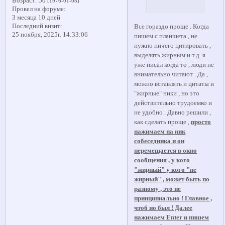
Возраст:
50
[1976-01-08]
Провел на форуме:
3 месяца 10 дней
Последний визит:
Все гораздо проще . Когда
25 ноября, 2025г. 14:33:06
пишем с планшета , не
нужно ничего цитировать ,
выделять жирным и т.д. я
уже писал когда то , люди не
внимательно читают . Да ,
можно вставлять и цитаты и
"жирные" ники , но это
действительно трудоемко и
не удобно . Давно решили ,
как сделать проще ,
просто
нажимаем на ник
собеседника и он
перемещается в окно
сообщения , у кого
"жирный" у кого "не
жирный" , может быть по
разному , это не
принципиально ! Главное ,
чтоб но был ! Далее
нажимаем Enter и пишем