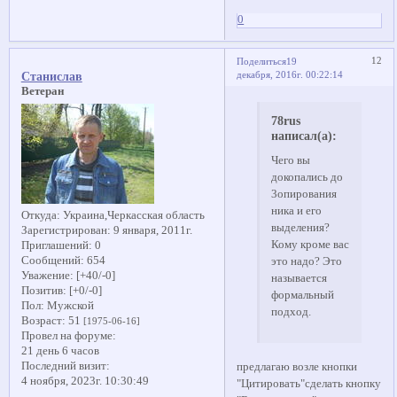
0
12
Поделиться
19
декабря, 2016г. 00:22:14
Станислав
Ветеран
78rus
написал(а):
Чего вы
докопались до
3опирования
ника и его
Откуда:
Украина,Черкасская область
выделения?
Зарегистрирован
: 9 января, 2011г.
Кому кроме вас
Приглашений:
0
Сообщений:
654
это надо? Это
Уважение:
[+40/-0]
называется
Позитив:
[+0/-0]
формальный
Пол:
Мужской
подход.
Возраст:
51
[1975-06-16]
Провел на форуме:
21 день 6 часов
Последний визит:
предлагаю возле кнопки
4 ноября, 2023г. 10:30:49
"Цитировать"сделать кнопку