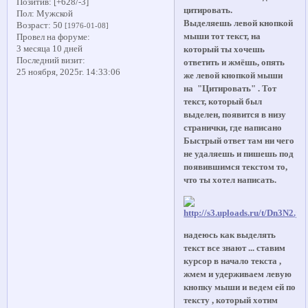
Позитив:
[+628/-3]
цитировать.
Пол:
Мужской
Выделяешь левой кнопкой
Возраст:
50
[1976-01-08]
мыши тот текст, на
Провел на форуме:
3 месяца 10 дней
который ты хочешь
Последний визит:
ответить и жмёшь, опять
25 ноября, 2025г. 14:33:06
же левой кнопкой мыши
на "Цитировать" . Тот
текст, который был
выделен, появится в низу
странички, где написано
Быстрый ответ там ни чего
не удаляешь и пишешь под
появившимся текстом то,
что ты хотел написать.
надеюсь как выделять
текст все знают ... ставим
курсор в начало текста ,
жмем и удерживаем левую
кнопку мыши и ведем ей по
тексту , который хотим