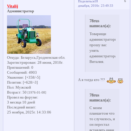
6
Поделиться
18
декабря, 2016г. 23:49:33
Vitalij
Администратор
78rus
написал(а):
Товарищи
администраторы,
прошу вас
унять
администратора
Откуда:
Беларусь,Гродненская обл.
Виталия.
Зарегистрирован
: 28 июня, 2010г.
Приглашений:
0
Сообщений:
4903
Уважение:
[+358/-5]
А я тогда кто ?!?
Позитив:
[+628/-3]
Пол:
Мужской
Возраст:
50
[1976-01-08]
78rus
Провел на форуме:
написал(а):
3 месяца 10 дней
Последний визит:
С моим
25 ноября, 2025г. 14:33:06
планшетом что
то случилось, и
он перестал
вставлять ники