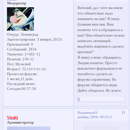
Модератор
Виталий, да с чего вы взяли
что обязательно надо
нажимать на ник? Я пишу
буквами ваш ник. Вам
понятно что я обращаюсь к
Откуда:
Ленинград
вам? Или обязательно нужно
Зарегистрирован
: 3 января, 2015г.
написать латиницей,
Приглашений:
0
выд4лить жирным и сделать
Сообщений:
2834
красным?
Уважение:
[+182/-1]
Я пишу к кому обращаюсь.
Позитив:
[+8/-1]
Людям понятно. Просто
Пол:
Мужской
выключите формализм и не
Возраст:
52
[1974-01-10]
пытайтесь сделать из
Провел на форуме:
1 месяц 21 день
форума справочник. На
Последний визит:
форуме общаются люди.
Сегодня 06:57:30
Дайте общаться. Не лезьте.
0
15
Поделиться
19
декабря, 2016г. 00:53:21
Vitalij
Администратор