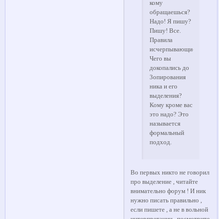
кому
обращаешься?
Надо! Я пишу?
Пишу! Все.
Правила
исчерпывающие.
Чего вы
докопались до
3опирования
ника и его
выделения?
Кому кроме вас
это надо? Это
называется
формальный
подход.
Во первых никто не говорил
про выделение , читайте
внимательно форум ! И ник
нужно писать правильно ,
если пишете , а не в вольной