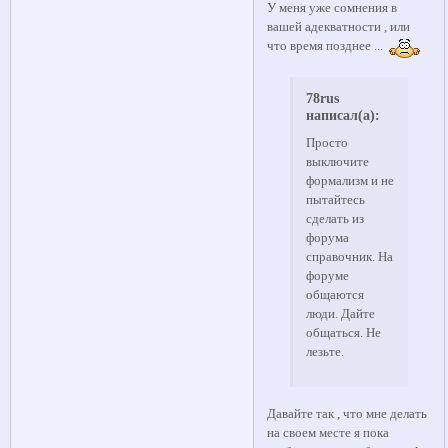
У меня уже сомнения в
вашей адекватности , или
что время позднее ...
78rus
написал(а):
Просто
выключите
формализм и не
пытайтесь
сделать из
форума
справочник. На
форуме
общаются
люди. Дайте
общаться. Не
лезьте.
Давайте так , что мне делать
на своем месте я пока