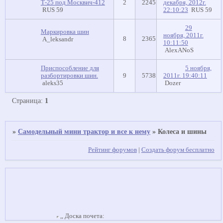
Т-25 под Москвич-412
2
2245
декабря, 2012г.
RUS 59
22:10:23
RUS 59
29
Маркировка шин
ноября, 2011г.
8
2365
A_leksandr
10:11:50
AlexANoS
Приспособление для
5 ноября,
разбортировки шин.
9
5738
2011г. 19:40:11
aleks35
Dozer
Страница:
1
»
Самодельный мини трактор и все к нему
»
Колеса и шины
Рейтинг форумов
|
Создать форум бесплатно
,,
Доска почета: