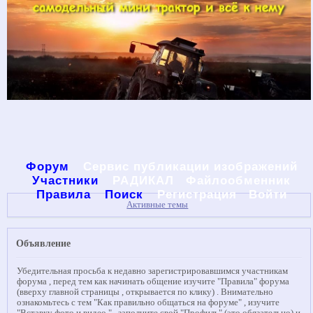
Форум
Сервис публикации изображений
Участники
РАДИКАЛ
Файлообменник
Правила
Поиск
Регистрация
Войти
Активные темы
Объявление
Убедительная просьба к недавно зарегистрировавшимся участникам
форума , перед тем как начинать общение изучите "Правила" форума
(вверху главной страницы , открывается по клику) . Внимательно
ознакомьтесь с тем "Как правильно общаться на форуме" , изучите