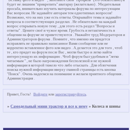
"Вставку фото и видео " , заполните свой "Профиль" (это обязательно) и
будет не лишним "прикрепить" аватарку (желательно) . Убедительная
просьба, внимательно изучить материалы форума по интересующим
Вас вопросам. Не задавайте авторам тем однотипных вопросов!
Возможно, что на них уже есть ответы. Открывайте темы и задавайте
вопросы в соответствующих разделах . Не обязательно на каждый
вопрос открывать новую тему , для этого есть раздел "Вопросы и
ответы" . Цените своё и чужое время. Грубость и нетактичность в
общении на форуме не приветствуются . Уважайте труд Модераторов и
Администраторов форума . Помните , что именно им придется
исправлять не правильно написанное Вами сообщение или не
корректно вставленное фото или видео . А делается это для того , чтоб
те , кто придет на форум после Вас , могли быстро и легко найти
интересующую их информацию . Чтоб форум был удобным и "легко
читаемым " , не было нагромождения бесполезной и не нужной
информации в которой тяжело что либо отыскать . Для облегчения
поиска нужной информации вверху главной страницы есть кнопка
"Поиск" . Очень надеемся на понимание и желаем приятного общения .
Администрация .
Привет, Гость!
Войдите
или
зарегистрируйтесь
.
»
Самодельный мини трактор и все к нему
»
Колеса и шины