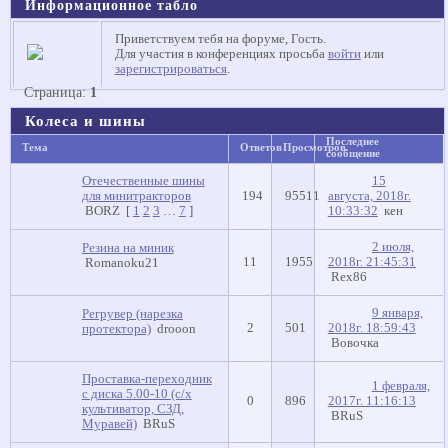
Информационное табло
Приветствуем тебя на форуме, Гость.
Для участия в конференциях просьба
войти
или
зарегистрироваться
.
Страница:
1
Колеса и шины
Последнее
Тема
Ответов
Просмотров
сообщение
Отечественные шины
15
для минитракторов
194
95511
августа, 2018г.
BORZ
[
1
2
3
…
7
]
10:33:32
кен
2 июля,
Резина на миник
11
1955
2018г. 21:45:31
Romanoku21
Rex86
9 января,
Регрувер (нарезка
2
501
2018г. 18:59:43
протектора)
drooon
Вовочка
Проставка-переходник
1 февраля,
с диска 5.00-10 (с/х
0
896
2017г. 11:16:13
культиватор, СЗД,
BRuS
Муравей)
BRuS