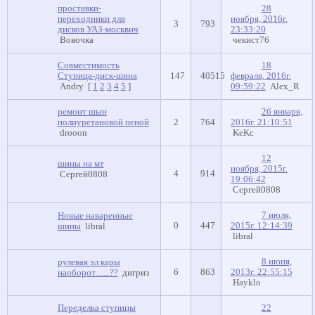
проставки-
28
переходники для
ноября, 2016г.
3
793
дисков УАЗ-москвич
23:33:20
Вовочка
чекист76
Совместимость
18
Ступица-диск-шина
147
40515
февраля, 2016г.
Andry
[
1
2
3
4
5
]
09:59:22
Alex_R
ремонт шын
26 января,
полиуретановой пеной
2
764
2016г. 21:10:51
drooon
KeKc
12
шины на мт
ноября, 2015г.
4
914
Сергей0808
19:06:42
Сергей0808
7 июля,
Новые наваренные
0
447
2015г. 12:14:39
шины
libral
libral
8 июня,
рулевая эл кары
6
863
2013г. 22:55:15
наоборот.......??
дигриз
Hayklo
Переделка ступицы
22