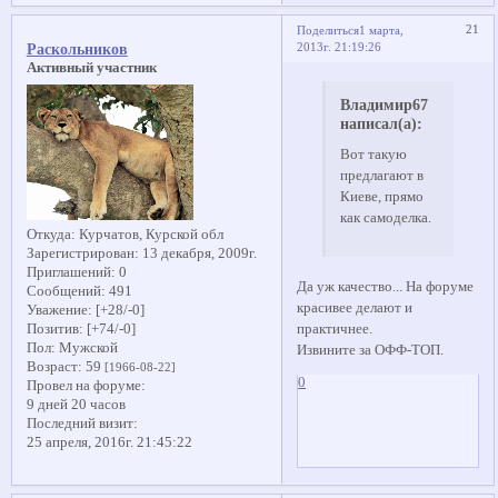
21
Поделиться
1 марта,
2013г. 21:19:26
Раскольников
Активный участник
Владимир67
написал(а):
Вот такую
предлагают в
Киеве, прямо
как самоделка.
Откуда:
Курчатов, Курской обл
Зарегистрирован
: 13 декабря, 2009г.
Приглашений:
0
Да уж качество... На форуме
Сообщений:
491
красивее делают и
Уважение:
[+28/-0]
Позитив:
[+74/-0]
практичнее.
Пол:
Мужской
Извините за ОФФ-ТОП.
Возраст:
59
[1966-08-22]
0
Провел на форуме:
9 дней 20 часов
Последний визит:
25 апреля, 2016г. 21:45:22