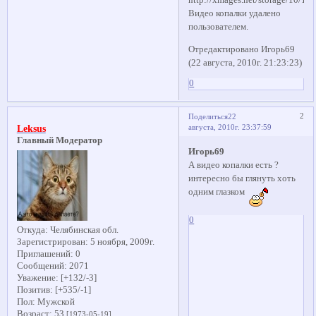
Видео копалки удалено
пользователем.
Отредактировано Игорь69
(22 августа, 2010г. 21:23:23)
0
2
Поделиться
22
августа, 2010г. 23:37:59
Leksus
Главный Модератор
Игорь69
А видео копалки есть ?
интересно бы глянуть хоть
одним глазком
0
Откуда:
Челябинская обл.
Зарегистрирован
: 5 ноября, 2009г.
Приглашений:
0
Сообщений:
2071
Уважение:
[+132/-3]
Позитив:
[+535/-1]
Пол:
Мужской
Возраст:
53
[1973-05-19]