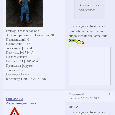
Вот как то так
получилось
Как поведет себя копалка
Откуда:
Орловская обл.
при работе, желательно
Зарегистрирован
: 31 октября, 2009г.
видео и свои впечатления!
Приглашений:
0
Сообщений:
764
Уважение:
[+59/-1]
0
Позитив:
[+178/-1]
Пол:
Мужской
Возраст:
61
[1965-05-01]
Провел на форуме:
1 месяц 1 день
Последний визит:
8 сентября, 2019г. 21:42:06
8
Поделиться
2
сентября, 2010г. 22:06:31
Outlaw888
Активный участник
BORZ
Как поведет себя копалка