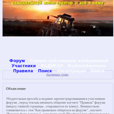
Форум
Сервис публикации изображений
Участники
РАДИКАЛ
Файлообменник
Правила
Поиск
Регистрация
Войти
Активные темы
Объявление
Убедительная просьба к недавно зарегистрировавшимся участникам
форума , перед тем как начинать общение изучите "Правила" форума
(вверху главной страницы , открывается по клику) . Внимательно
ознакомьтесь с тем "Как правильно общаться на форуме" , изучите