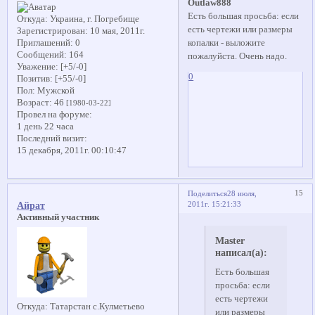
Outlaw888
Есть большая просьба: если
Откуда:
Украина, г. Погребище
есть чертежи или размеры
Зарегистрирован
: 10 мая, 2011г.
копалки - выложите
Приглашений:
0
Сообщений:
164
пожалуйста. Очень надо.
Уважение:
[+5/-0]
0
Позитив:
[+55/-0]
Пол:
Мужской
Возраст:
46
[1980-03-22]
Провел на форуме:
1 день 22 часа
Последний визит:
15 декабря, 2011г. 00:10:47
15
Поделиться
28 июля,
2011г. 15:21:33
Айрат
Активный участник
Master
написал(а):
Есть большая
просьба: если
есть чертежи
Откуда:
Татарстан с.Кулметьево
или размеры