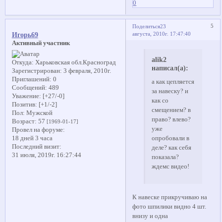
0
5
Поделиться
23
августа, 2010г. 17:47:40
Игорь69
Активный участник
alik2
Откуда:
Харьковская обл.Красноград
написал(а):
Зарегистрирован
: 3 февраля, 2010г.
Приглашений:
0
а как цепляется
Сообщений:
489
за навеску? и
Уважение:
[+27/-0]
как со
Позитив:
[+1/-2]
смещением? в
Пол:
Мужской
право? влево?
Возраст:
57
[1969-01-17]
уже
Провел на форуме:
опробовали в
18 дней 3 часа
Последний визит:
деле? как себя
31 июля, 2019г. 16:27:44
показала?
ждемс видео!
К навеске прикручиваю на
фото шпилики видно 4 шт.
внизу и одна