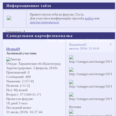
Информационное табло
Приветствуем тебя на форуме, Гость.
Для участия в конференциях просьба
войти
или
зарегистрироваться
.
Страница:
1
Самодельная картофелекопалка
Тему просмотрели:
30928
раз(а)
1
Поделиться
22
августа, 2010г. 21:14:41
Игорь69
Активный участник
Откуда:
Харьковская обл.Красноград
Зарегистрирован
: 3 февраля, 2010г.
Приглашений:
0
Сообщений:
489
Уважение:
[+27/-0]
Позитив:
[+1/-2]
Пол:
Мужской
Возраст:
57
[1969-01-17]
Провел на форуме:
18 дней 3 часа
Косилка
Последний визит:
31 июля, 2019г. 16:27:44