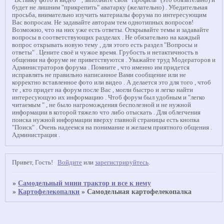
"Вставку фото и видео " , заполните свой "Профиль" (это обязательно) и
будет не лишним "прикрепить" аватарку (желательно) . Убедительная
просьба, внимательно изучить материалы форума по интересующим
Вас вопросам. Не задавайте авторам тем однотипных вопросов!
Возможно, что на них уже есть ответы. Открывайте темы и задавайте
вопросы в соответствующих разделах . Не обязательно на каждый
вопрос открывать новую тему , для этого есть раздел "Вопросы и
ответы" . Цените своё и чужое время. Грубость и нетактичность в
общении на форуме не приветствуются . Уважайте труд Модераторов и
Администраторов форума . Помните , что именно им придется
исправлять не правильно написанное Вами сообщение или не
корректно вставленное фото или видео . А делается это для того , чтоб
те , кто придет на форум после Вас , могли быстро и легко найти
интересующую их информацию . Чтоб форум был удобным и "легко
читаемым " , не было нагромождения бесполезной и не нужной
информации в которой тяжело что либо отыскать . Для облегчения
поиска нужной информации вверху главной страницы есть кнопка
"Поиск" . Очень надеемся на понимание и желаем приятного общения .
Администрация .
Привет, Гость!
Войдите
или
зарегистрируйтесь
.
»
Самодельный мини трактор и все к нему
»
Картофелекопалки
»
Самодельная картофелекопалка