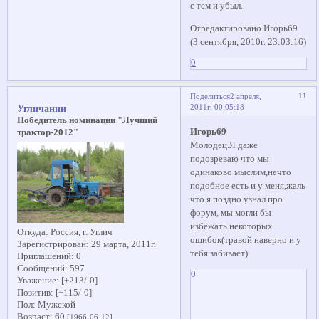
с тем и убыл.
Отредактировано Игорь69
(3 сентября, 2010г. 23:03:16)
0
11
Поделиться
2 апреля,
2011г. 00:05:18
Угличанин
Победитель номинации "Лучший
Игорь69
трактор-2012"
Молодец.Я даже
подозреваю что мы
одинаково мыслим,нечто
подобное есть и у меня,жаль
что я поздно узнал про
форум, мы могли бы
избежать некоторых
Откуда:
Россия, г. Углич
ошибок(травой наверно и у
Зарегистрирован
: 29 марта, 2011г.
тебя забивает)
Приглашений:
0
Сообщений:
597
0
Уважение:
[+213/-0]
Позитив:
[+115/-0]
Пол:
Мужской
Возраст:
60
[1966-06-12]