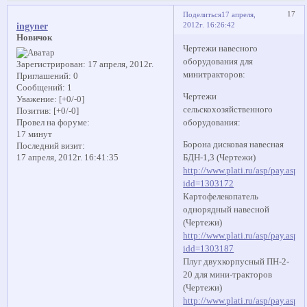
17
Поделиться
17 апреля,
2012г. 16:26:42
ingyner
Новичок
Чертежи навесного
оборудования для
Зарегистрирован
: 17 апреля, 2012г.
минитракторов:
Приглашений:
0
Сообщений:
1
Чертежи
Уважение:
[+0/-0]
сельскохозяйственного
Позитив:
[+0/-0]
оборудования:
Провел на форуме:
17 минут
Борона дисковая навесная
Последний визит:
БДН-1,3 (Чертежи)
17 апреля, 2012г. 16:41:35
http://www.plati.ru/asp/pay.asp?
idd=1303172
Картофелекопатель
однорядный навесной
(Чертежи)
http://www.plati.ru/asp/pay.asp?
idd=1303187
Плуг двухкорпусный ПН-2-
20 для мини-тракторов
(Чертежи)
http://www.plati.ru/asp/pay.asp?