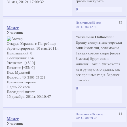
грабли наступать
31 мая, 2012г. 17:00:32
0
13
Поделиться
25 мая,
2011г. 04:12:36
Master
Участник
Уважаемый
Outlaw888
!
Прошу скинуть мне чертежи
Откуда:
Украина, г. Погребище
вашей копалки, если можно.
Зарегистрирован
: 10 мая, 2011г.
Так как совсем скоро (через
Приглашений:
0
Сообщений:
164
3 месца) будет сезон
Уважение:
[+5/-0]
копания... очень уж хочется
Позитив:
[+55/-0]
не в ручную это делать, как
Пол:
Мужской
все прошлые годы. Заранее
Возраст:
46
[1980-03-22]
спасибо.
Провел на форуме:
1 день 22 часа
0
Последний визит:
15 декабря, 2011г. 00:10:47
14
Поделиться
26 июля,
2011г. 00:39:20
Master
Участник