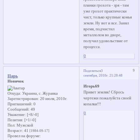
планки грохота - зря - там
уже грохот практически
чист, только крупные комья
земли. Ну вот и все. Занял
время, подчистил
металлолом во дворе,
получил удовольствие от
процесса.
0
9
Поделиться
3
сентября, 2010г. 21:28:48
Царь
Новичок
Игорь69
Привет земляк! Сбрось
Откуда:
Украина, с. Журавка
чертежи пожалуйста своей
Зарегистрирован
: 20 июля, 2010г.
копалки!!!
Приглашений:
0
Сообщений:
49
0
Уважение:
[+8/-0]
Позитив:
[+1/-0]
Пол:
Мужской
Возраст:
41
[1984-09-17]
Провел на форуме: