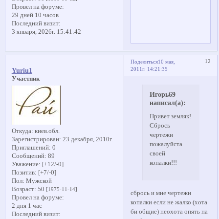
Провел на форуме:
29 дней 10 часов
Последний визит:
3 января, 2026г. 15:41:42
12
Поделиться
10 мая,
2011г. 14:21:35
Yuriu1
Участник
Игорь69
написал(а):
Привет земляк!
Сбрось
Откуда:
киев.обл.
чертежи
Зарегистрирован
: 23 декабря, 2010г.
пожалуйста
Приглашений:
0
своей
Сообщений:
89
копалки!!!
Уважение:
[+12/-0]
Позитив:
[+7/-0]
Пол:
Мужской
Возраст:
50
[1975-11-14]
сбрось и мне чертежи
Провел на форуме:
копалки если не жалко (хота
2 дня 1 час
би общие) неохота опять на
Последний визит: