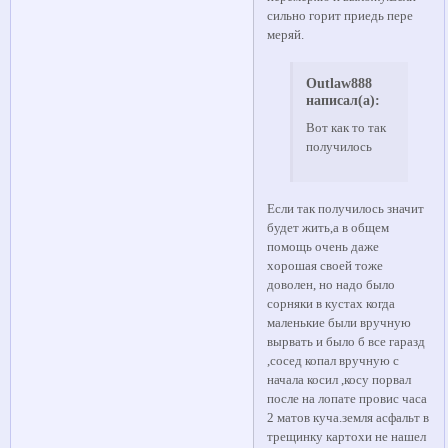
сильно горит приедь пере
меряй.
Outlaw888
написал(а):
Вот как то так
получилось
Если так получилось значит
будет жить,а в общем
помощь очень даже
хорошая своей тоже
доволен, но надо было
сорняки в кустах когда
маленькие были вручную
вырвать и было б все гаразд
,сосед копал вручную с
начала косил ,косу порвал
после на лопате провис часа
2 матов куча.земля асфальт в
трещинку картохи не нашел