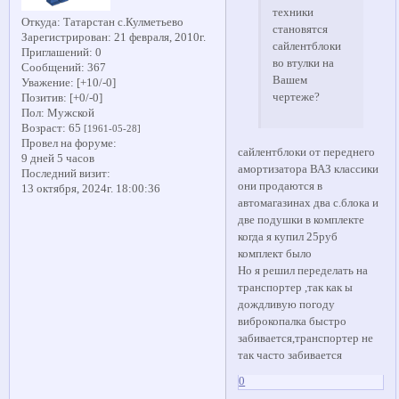
техники
Откуда:
Татарстан с.Кулметьево
становятся
Зарегистрирован
: 21 февраля, 2010г.
сайлентблоки
Приглашений:
0
во втулки на
Сообщений:
367
Вашем
Уважение:
[+10/-0]
чертеже?
Позитив:
[+0/-0]
Пол:
Мужской
Возраст:
65
[1961-05-28]
Провел на форуме:
сайлентблоки от переднего
9 дней 5 часов
амортизатора ВАЗ классики
Последний визит:
они продаются в
13 октября, 2024г. 18:00:36
автомагазинах два с.блока и
две подушки в комплекте
когда я купил 25руб
комплект было
Но я решил переделать на
транспортер ,так как ы
дождливую погоду
виброкопалка быстро
забивается,транспортер не
так часто забивается
0