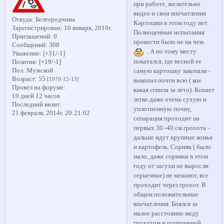
при работе, желательно
видео и свои впечатления
Откуда:
Белгородчина
Картошки в этом году нет.
Зарегистрирован
: 10 января, 2010г.
Полноценные испытания
Приглашений:
0
провести было не на чем.
Сообщений:
308
. А по тому месту
Уважение:
[+31/-1]
покатался, где весной ее
Позитив:
[+19/-1]
Пол:
Мужской
самую картошку закопали -
Возраст:
55
[1970-12-13]
выкопал почти всю ( кое
Провел на форуме:
какая сгнила за лето). Копает
10 дней 12 часов
легко даже очень сухую и
Последний визит:
уплотненную почву,
21 февраля, 2014г. 20:21:02
сепарация проходит на
первых 30 -40 см грохота -
дальше идут крупные комья
и картофель. Сорняк ( было
мало, даже сорняки в этом
году от засухи не выросли
серьезные) не мешают, все
проходит через грохот. В
общем положительные
впечатления. Боялся за
малое расстояние меду
грохотом и поперечной