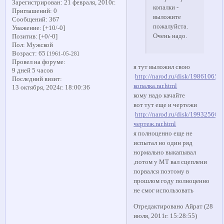
Зарегистрирован
: 21 февраля, 2010г.
копалки -
Приглашений:
0
выложите
Сообщений:
367
пожалуйста.
Уважение:
[+10/-0]
Очень надо.
Позитив:
[+0/-0]
Пол:
Мужской
Возраст:
65
[1961-05-28]
Провел на форуме:
я тут выложил свою
9 дней 5 часов
http://narod.ru/disk/198610650
Последний визит:
копалка.rar.html
13 октября, 2024г. 18:00:36
кому надо качайте
вот тут еще и чертежи
http://narod.ru/disk/199325660
чертеж.rar.html
я полноценно еще не
испытал но один ряд
нормально выкапывал
,потом у МТ вал сцеплени
порвался поэтому в
прошлом году полноценно
не смог использовать
Отредактировано Айрат (28
июля, 2011г. 15:28:55)