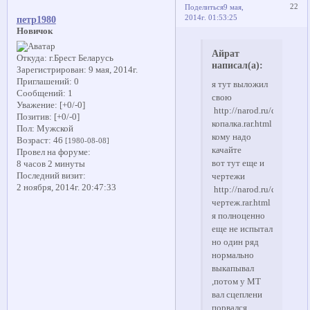
22
Поделиться
9 мая,
2014г. 01:53:25
петр1980
Новичок
Айрат
Откуда:
г.Брест Беларусь
написал(а):
Зарегистрирован
: 9 мая, 2014г.
Приглашений:
0
я тут выложил
Сообщений:
1
свою
Уважение:
[+0/-0]
http://narod.ru/disk/198
Позитив:
[+0/-0]
копалка.rar.html
Пол:
Мужской
кому надо
Возраст:
46
[1980-08-08]
качайте
Провел на форуме:
вот тут еще и
8 часов 2 минуты
Последний визит:
чертежи
2 ноября, 2014г. 20:47:33
http://narod.ru/disk/199
чертеж.rar.html
я полноценно
еще не испытал
но один ряд
нормально
выкапывал
,потом у МТ
вал сцеплени
порвался