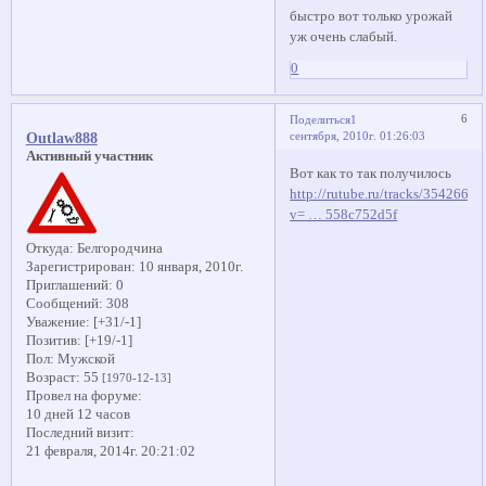
быстро вот только урожай
уж очень слабый.
0
6
Поделиться
1
сентября, 2010г. 01:26:03
Outlaw888
Активный участник
Вот как то так получилось
http://rutube.ru/tracks/3542663.
v= … 558c752d5f
Откуда:
Белгородчина
Зарегистрирован
: 10 января, 2010г.
Приглашений:
0
Сообщений:
308
Уважение:
[+31/-1]
Позитив:
[+19/-1]
Пол:
Мужской
Возраст:
55
[1970-12-13]
Провел на форуме:
10 дней 12 часов
Последний визит:
21 февраля, 2014г. 20:21:02