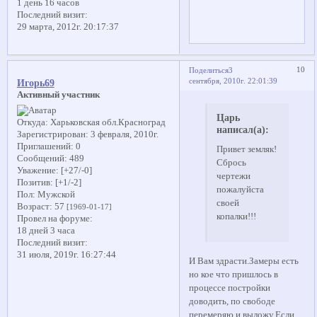
1 день 16 часов
Последний визит:
29 марта, 2012г. 20:17:37
10
Поделиться
3
сентября, 2010г. 22:01:39
Игорь69
Активный участник
Царь
Откуда:
Харьковская обл.Красноград
написал(а):
Зарегистрирован
: 3 февраля, 2010г.
Приглашений:
0
Привет земляк!
Сообщений:
489
Сбрось
Уважение:
[+27/-0]
чертежи
Позитив:
[+1/-2]
пожалуйста
Пол:
Мужской
своей
Возраст:
57
[1969-01-17]
копалки!!!
Провел на форуме:
18 дней 3 часа
Последний визит:
31 июля, 2019г. 16:27:44
И Вам здрасти.Замеры есть
но кое что пришлось в
процессе постройки
доводить, по свободе
перемеряю и выложу.Если