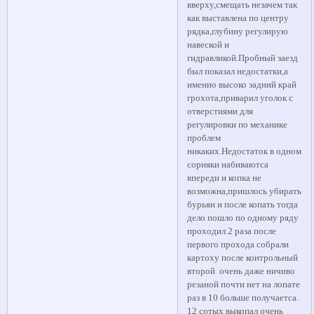
вверху,смещать незачем так
как выставлена по центру
рядка,глубину регулирую
навеской и
гидравликой.Пробный заезд
был показал недостатки,а
именно высоко задний край
грохота,приварил уголок с
отверстиями для
регулировки по механике
проблем
никаких.Недостаток в одном
сорняки набиваютса
впереди и копка не
возможна,пришлось убирать
бурьян и после копать тогда
дело пошло по одному ряду
проходил 2 раза после
первого прохода собрали
картоху после контрольный
второй очень даже ничиво
резаной почти нет на лопате
раз в 10 больше получаетса.
12 сотых выкопал очень