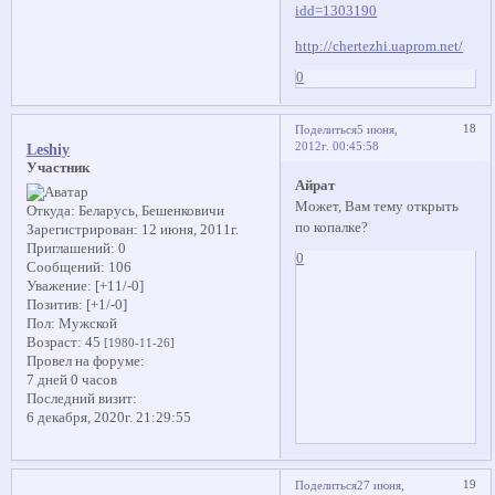
idd=1303190
http://chertezhi.uaprom.net/
0
18
Поделиться
5 июня,
2012г. 00:45:58
Leshiy
Участник
Айрат
Может, Вам тему открыть
Откуда:
Беларусь, Бешенковичи
по копалке?
Зарегистрирован
: 12 июня, 2011г.
Приглашений:
0
0
Сообщений:
106
Уважение:
[+11/-0]
Позитив:
[+1/-0]
Пол:
Мужской
Возраст:
45
[1980-11-26]
Провел на форуме:
7 дней 0 часов
Последний визит:
6 декабря, 2020г. 21:29:55
19
Поделиться
27 июня,