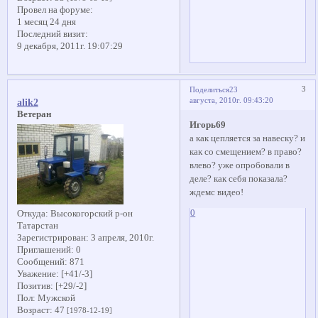
Провел на форуме:
1 месяц 24 дня
Последний визит:
9 декабря, 2011г. 19:07:29
3
Поделиться
23
августа, 2010г. 09:43:20
alik2
Ветеран
Игорь69
а как цепляется за навеску? и
как со смещением? в право?
влево? уже опробовали в
деле? как себя показала?
ждемс видео!
0
Откуда:
Высокогорский р-он
Татарстан
Зарегистрирован
: 3 апреля, 2010г.
Приглашений:
0
Сообщений:
871
Уважение:
[+41/-3]
Позитив:
[+29/-2]
Пол:
Мужской
Возраст:
47
[1978-12-19]