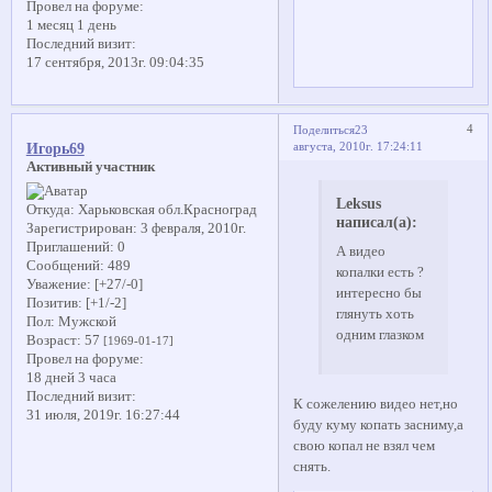
Провел на форуме:
1 месяц 1 день
Последний визит:
17 сентября, 2013г. 09:04:35
4
Поделиться
23
августа, 2010г. 17:24:11
Игорь69
Активный участник
Leksus
Откуда:
Харьковская обл.Красноград
написал(а):
Зарегистрирован
: 3 февраля, 2010г.
Приглашений:
0
А видео
Сообщений:
489
копалки есть ?
Уважение:
[+27/-0]
интересно бы
Позитив:
[+1/-2]
глянуть хоть
Пол:
Мужской
одним глазком
Возраст:
57
[1969-01-17]
Провел на форуме:
18 дней 3 часа
Последний визит:
К сожелению видео нет,но
31 июля, 2019г. 16:27:44
буду куму копать засниму,а
свою копал не взял чем
снять.