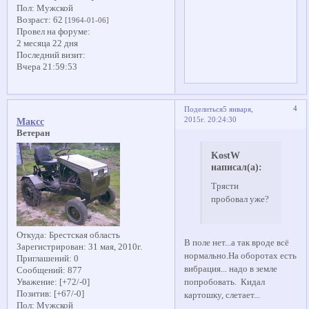
Пол:
Мужской
Возраст:
62
[1964-01-06]
Провел на форуме:
2 месяца 22 дня
Последний визит:
Вчера 21:59:53
4
Поделиться
5 января,
2015г. 20:24:30
Максс
Ветеран
KostW
написал(а):
Трясти
пробовал уже?
Откуда:
Брестская область
В поле нет...а так вроде всё
Зарегистрирован
: 31 мая, 2010г.
нормально.На оборотах есть
Приглашений:
0
вибрация... надо в земле
Сообщений:
877
попробовать. Кидал
Уважение:
[+72/-0]
Позитив:
[+67/-0]
картошку, слетает...
Пол:
Мужской