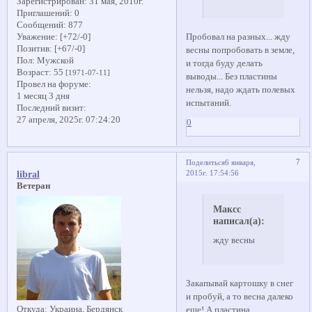
Зарегистрирован
: 31 мая, 2010г.
Приглашений:
0
Сообщений:
877
Пробовал на разных... жду
Уважение:
[+72/-0]
Позитив:
[+67/-0]
весны попробовать в земле,
Пол:
Мужской
и тогда буду делать
Возраст:
55
[1971-07-11]
выводы... Без пластины
Провел на форуме:
нельзя, надо ждать полевых
1 месяц 3 дня
испытаний.
Последний визит:
27 апреля, 2025г. 07:24:20
0
7
Поделиться
6 января,
2015г. 17:54:56
libral
Ветеран
Максс
написал(а):
жду весны
Закапывай картошку в снег
и пробуй, а то весна далеко
Откуда:
Украина, Бердянск
еще! А пластина