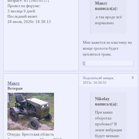
Возраст:
61
[1965-05-17]
Максс
Провел на форуме:
написал(а):
3 месяца 9 дней
Последний визит:
.а так вроде всё
28 июля, 2026г. 18:38:13
нормально
Мне кажется за пластину на
конце грохота будет
цепляться трава.
0
6
Поделиться
6 января,
2015г. 16:30:55
Максс
Ветеран
Nikolay
написал(а):
При каких
оборотах
пробовал? В
земле вибрация
Откуда:
Брестская область
будет меньше.