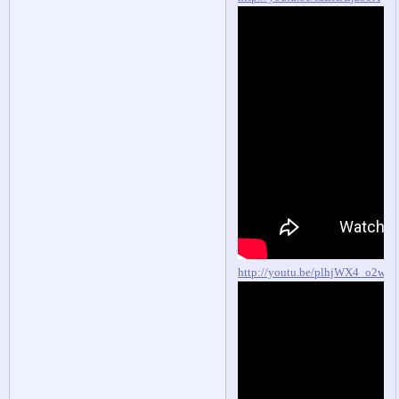
http://youtu.be/plhjWX4_o2w