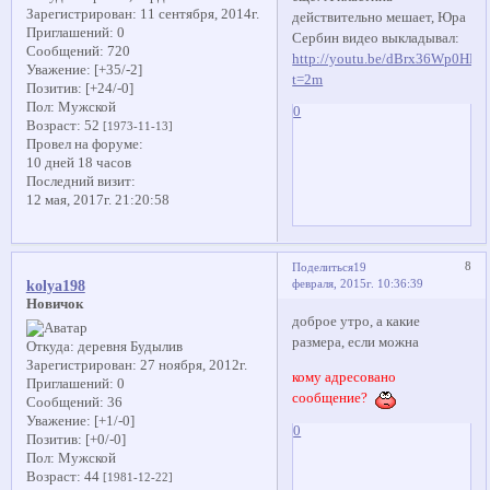
Зарегистрирован
: 11 сентября, 2014г.
действительно мешает, Юра
Приглашений:
0
Сербин видео выкладывал:
Сообщений:
720
http://youtu.be/dBrx36Wp0HM?
Уважение:
[+35/-2]
t=2m
Позитив:
[+24/-0]
Пол:
Мужской
0
Возраст:
52
[1973-11-13]
Провел на форуме:
10 дней 18 часов
Последний визит:
12 мая, 2017г. 21:20:58
8
Поделиться
19
февраля, 2015г. 10:36:39
kolya198
Новичок
доброе утро, а какие
размера, если можна
Откуда:
деревня Будылив
Зарегистрирован
: 27 ноября, 2012г.
кому адресовано
Приглашений:
0
сообщение?
Сообщений:
36
Уважение:
[+1/-0]
0
Позитив:
[+0/-0]
Пол:
Мужской
Возраст:
44
[1981-12-22]