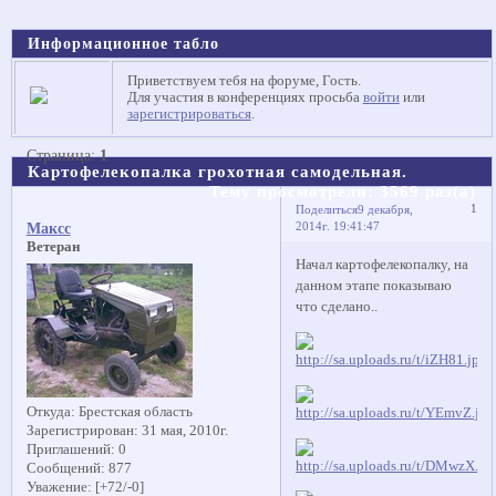
Информационное табло
Приветствуем тебя на форуме, Гость.
Для участия в конференциях просьба
войти
или
зарегистрироваться
.
Страница:
1
Картофелекопалка грохотная самодельная.
Тему просмотрели:
3569
раз(а)
1
Поделиться
9 декабря,
2014г. 19:41:47
Максс
Ветеран
Начал картофелекопалку, на
данном этапе показываю
что сделано..
Откуда:
Брестская область
Зарегистрирован
: 31 мая, 2010г.
Приглашений:
0
Сообщений:
877
Уважение:
[+72/-0]