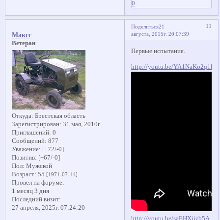
0
11
Поделиться
21
августа, 2015г. 20:07:39
Максс
Ветеран
Первые испытания.
http://youtu.be/YA1NaKo2q1k
Откуда:
Брестская область
Зарегистрирован
: 31 мая, 2010г.
Приглашений:
0
Сообщений:
877
Уважение:
[+72/-0]
Позитив:
[+67/-0]
Пол:
Мужской
Возраст:
55
[1971-07-11]
Провел на форуме:
1 месяц 3 дня
Последний визит:
27 апреля, 2025г. 07:24:20
http://youtu.be/saEHXijzb5A