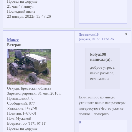
Провел на форуме:
21 час 47 минут
Последний визит:
23 января, 2022г. 15:47:26
9
Поделиться
19
февраля, 2015г. 11:58:35
Максс
Ветеран
kolya198
написал(а):
доброе утро, а
какие размера,
если можна
Откуда:
Брестская область
Зарегистрирован
: 31 мая, 2010г.
Если вопрос ко мне,то
Приглашений:
0
уточните какие вас размеры
Сообщений:
877
интересуют?Что то уже не
Уважение:
[+72/-0]
Позитив:
[+67/-0]
помню... померяю.
Пол:
Мужской
0
Возраст:
55
[1971-07-11]
Провел на форуме: