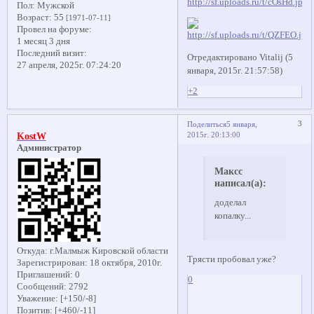
Пол:
Мужской
Возраст:
55
[1971-07-11]
Провел на форуме:
1 месяц 3 дня
Последний визит:
Отредактировано Vitalij (5
27 апреля, 2025г. 07:24:20
января, 2015г. 21:57:58)
+2
3
Поделиться
5 января,
2015г. 20:13:00
KostW
Администратор
Максс
написал(а):
доделал
копалку...
Откуда:
г.Малмыж Кировской области
Трясти пробовал уже?
Зарегистрирован
: 18 октября, 2010г.
Приглашений:
0
0
Сообщений:
2792
Уважение:
[+150/-8]
Позитив:
[+460/-11]