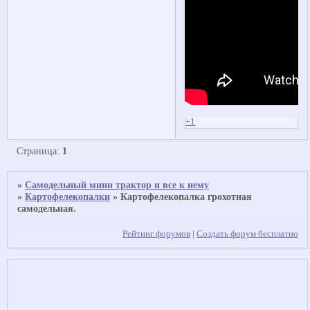
+1
Страница:
1
»
Самодельный мини трактор и все к нему
»
Картофелекопалки
»
Картофелекопалка грохотная
самодельная.
Рейтинг форумов
|
Создать форум бесплатно