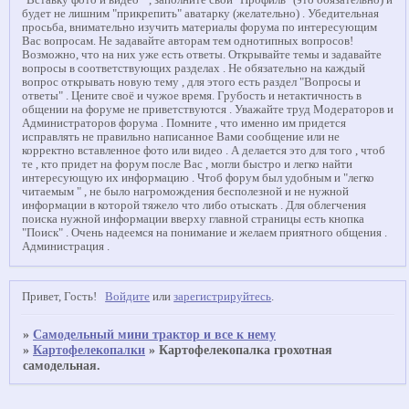
"Вставку фото и видео " , заполните свой "Профиль" (это обязательно) и
будет не лишним "прикрепить" аватарку (желательно) . Убедительная
просьба, внимательно изучить материалы форума по интересующим
Вас вопросам. Не задавайте авторам тем однотипных вопросов!
Возможно, что на них уже есть ответы. Открывайте темы и задавайте
вопросы в соответствующих разделах . Не обязательно на каждый
вопрос открывать новую тему , для этого есть раздел "Вопросы и
ответы" . Цените своё и чужое время. Грубость и нетактичность в
общении на форуме не приветствуются . Уважайте труд Модераторов и
Администраторов форума . Помните , что именно им придется
исправлять не правильно написанное Вами сообщение или не
корректно вставленное фото или видео . А делается это для того , чтоб
те , кто придет на форум после Вас , могли быстро и легко найти
интересующую их информацию . Чтоб форум был удобным и "легко
читаемым " , не было нагромождения бесполезной и не нужной
информации в которой тяжело что либо отыскать . Для облегчения
поиска нужной информации вверху главной страницы есть кнопка
"Поиск" . Очень надеемся на понимание и желаем приятного общения .
Администрация .
Привет, Гость!
Войдите
или
зарегистрируйтесь
.
»
Самодельный мини трактор и все к нему
»
Картофелекопалки
»
Картофелекопалка грохотная
самодельная.