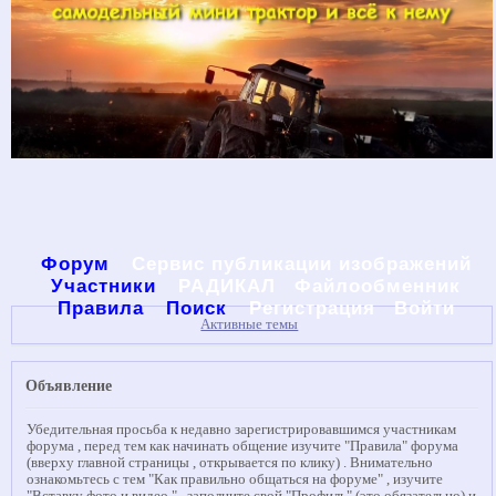
Форум
Сервис публикации изображений
Участники
РАДИКАЛ
Файлообменник
Правила
Поиск
Регистрация
Войти
Активные темы
Объявление
Убедительная просьба к недавно зарегистрировавшимся участникам
форума , перед тем как начинать общение изучите "Правила" форума
(вверху главной страницы , открывается по клику) . Внимательно
ознакомьтесь с тем "Как правильно общаться на форуме" , изучите