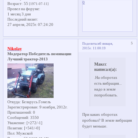
0
Возраст:
55
[1971-07-11]
Провел на форуме:
1 месяц 3 дня
Последний визит:
27 апреля, 2025г. 07:24:20
5
Поделиться
6 января,
2015г. 11:00:19
Nikolay
Модератор Победитель номинации
Лучший трактор-2013
Максс
написал(а):
.На оборотах
есть вибрация...
надо в земле
попробовать.
Откуда:
Беларусь.Гомель
Зарегистрирован
: 9 ноября, 2012г.
Приглашений:
0
При каких оборотах
Сообщений:
3550
пробовал? В земле вибрация
Уважение:
[+272/-1]
будет меньше.
Позитив:
[+541/-0]
Пол:
Мужской