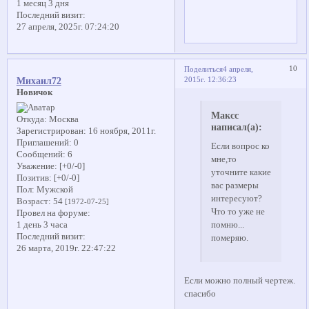
1 месяц 3 дня
Последний визит:
27 апреля, 2025г. 07:24:20
10
Поделиться
4 апреля,
2015г. 12:36:23
Михаил72
Новичок
Максс
Откуда:
Москва
написал(а):
Зарегистрирован
: 16 ноября, 2011г.
Приглашений:
0
Если вопрос ко
Сообщений:
6
мне,то
Уважение:
[+0/-0]
уточните какие
Позитив:
[+0/-0]
вас размеры
Пол:
Мужской
интересуют?
Возраст:
54
[1972-07-25]
Что то уже не
Провел на форуме:
помню...
1 день 3 часа
Последний визит:
померяю.
26 марта, 2019г. 22:47:22
Если можно полный чертеж.
спасибо