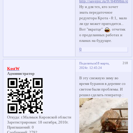
Ну и для тех, кто хочет
знать передаточное
редуктора Крота - 8:1, мало
ли где может пригодится...
Вот "вкратце"
отчетик
о проделанных работах и
планах на будущее.
0
218
Поделиться
18 марта,
2024г. 12:45:24
KostW
Администратор
В эту снежную зиму во
время буранов в деревне со
светом были проблемы. И
решил сделать генератор :
Откуда:
г.Малмыж Кировской области
Зарегистрирован
: 18 октября, 2010г.
Приглашений:
0
Сообщений:
2792