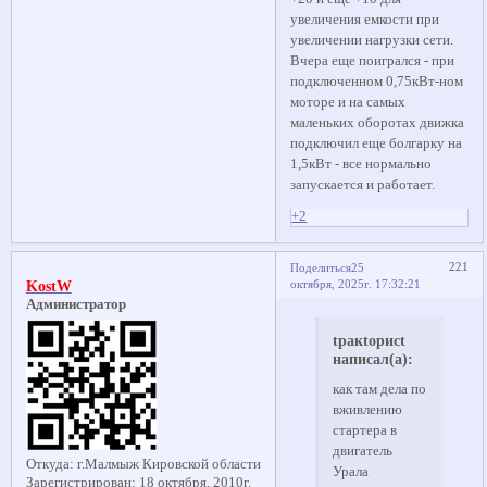
увеличения емкости при
увеличении нагрузки сети.
Вчера еще поигрался - при
подключенном 0,75кВт-ном
моторе и на самых
маленьких оборотах движка
подключил еще болгарку на
1,5кВт - все нормально
запускается и работает.
+2
221
Поделиться
25
октября, 2025г. 17:32:21
KostW
Администратор
tракtорисt
написал(а):
как там дела по
вживлению
стартера в
двигатель
Откуда:
г.Малмыж Кировской области
Урала
Зарегистрирован
: 18 октября, 2010г.