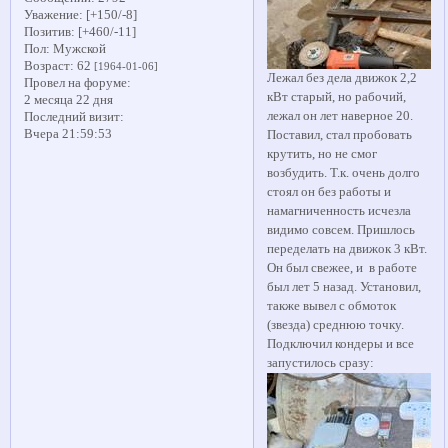
Уважение:
[+150/-8]
Позитив:
[+460/-11]
Пол:
Мужской
Возраст:
62
[1964-01-06]
Лежал без дела движок 2,2
Провел на форуме:
кВт старый, но рабочий,
2 месяца 22 дня
лежал он лет наверное 20.
Последний визит:
Вчера 21:59:53
Поставил, стал пробовать
крутить, но не смог
возбудить. Т.к. очень долго
стоял он без работы и
намагниченность исчезла
видимо совсем. Пришлось
переделать на движок 3 кВт.
Он был свежее, и в работе
был лет 5 назад. Установил,
также вывел с обмоток
(звезда) среднюю точку.
Подключил кондеры и все
запустилось сразу: