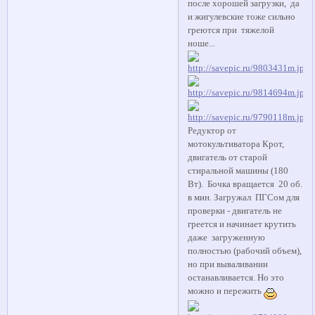
после хорошей загрузки, да
и жигулевские тоже сильно
греются при тяжелой
ноше...
Редуктор от
мотокультиватора Крот,
двигатель от старой
стиральной машины (180
Вт). Бочка вращается 20 об.
в мин. Загружал ПГСом для
проверки - двигатель не
греется и начинает крутить
даже загруженную
полностью (рабочий объем),
но при вываливании
останавливается. Но это
можно и пережить