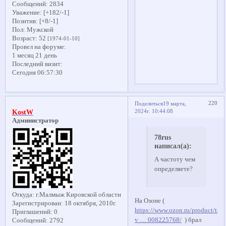
Сообщений:
2834
Уважение:
[+182/-1]
Позитив:
[+8/-1]
Пол:
Мужской
Возраст:
52
[1974-01-10]
Провел на форуме:
1 месяц 21 день
Последний визит:
Сегодня 06:57:30
220
Поделиться
19 марта,
2024г. 10:44:08
KostW
Администратор
78rus
написал(а):
А частоту чем
определяете?
Откуда:
г.Малмыж Кировской области
На Озоне (
Зарегистрирован
: 18 октября, 2010г.
https://www.ozon.ru/product/tsif
Приглашений:
0
v … 008225768/
) брал
Сообщений:
2792