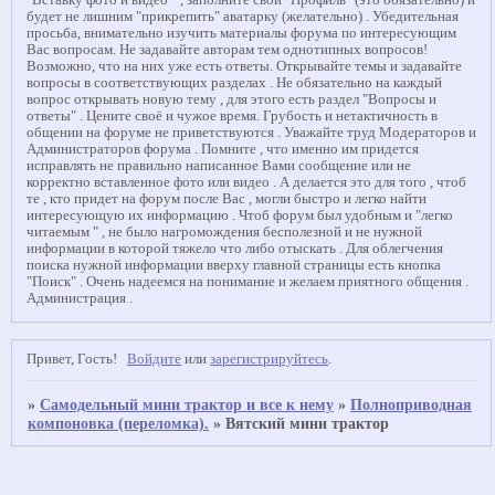
"Вставку фото и видео " , заполните свой "Профиль" (это обязательно) и
будет не лишним "прикрепить" аватарку (желательно) . Убедительная
просьба, внимательно изучить материалы форума по интересующим
Вас вопросам. Не задавайте авторам тем однотипных вопросов!
Возможно, что на них уже есть ответы. Открывайте темы и задавайте
вопросы в соответствующих разделах . Не обязательно на каждый
вопрос открывать новую тему , для этого есть раздел "Вопросы и
ответы" . Цените своё и чужое время. Грубость и нетактичность в
общении на форуме не приветствуются . Уважайте труд Модераторов и
Администраторов форума . Помните , что именно им придется
исправлять не правильно написанное Вами сообщение или не
корректно вставленное фото или видео . А делается это для того , чтоб
те , кто придет на форум после Вас , могли быстро и легко найти
интересующую их информацию . Чтоб форум был удобным и "легко
читаемым " , не было нагромождения бесполезной и не нужной
информации в которой тяжело что либо отыскать . Для облегчения
поиска нужной информации вверху главной страницы есть кнопка
"Поиск" . Очень надеемся на понимание и желаем приятного общения .
Администрация .
Привет, Гость!
Войдите
или
зарегистрируйтесь
.
»
Самодельный мини трактор и все к нему
»
Полноприводная
компоновка (переломка).
»
Вятский мини трактор