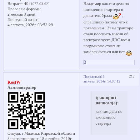
Возраст:
49
Владимир как там дела по
[1977-03-02]
Провел на форуме:
вживлению стартера в
2 месяца 8 дней
двигатель Урала
,
Последний визит:
спрашиваю потому что с
4 августа, 2026г. 03:53:29
появлением 12в на тракторе
стали посещать мысли об
электрозапуске ДВС вот и
подумываю стоит ли
заморачиваться или нет
0
212
Поделиться
19
августа, 2014г. 14:03:12
KostW
Администратор
tракtорисt
написал(а):
как там дела по
вживлению
стартера
Откуда:
г.Малмыж Кировской области
Зарегистрирован
: 18 октября, 2010г.