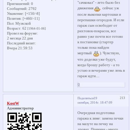
"сачковал" - лето было без
Приглашений:
0
движения
, сейчас уж
Сообщений:
2792
Уважение:
[+150/-8]
после выкопки картошки и
Позитив:
[+460/-11]
перепашки огородов. И если
Пол:
Мужской
гараж сын освободит от
Возраст:
62
[1964-01-06]
рихтовок-покрасок, все
Провел на форуме:
равно уже почти все готово
2 месяца 22 дня
к постановке (стартер
Последний визит:
только пока найден
Вчера 21:59:53
мертвый
). Чувствую,
что доделки уже будут,
когда брошу работу - а то
устаю и вечерами уже лень в
гараж идти....
0
213
Поделиться
19
октября, 2014г. 18:47:09
KostW
Администратор
Очередная подготовка
гаража к зиме: замена печки
на мазуте на печку на
дровах. Причина - много