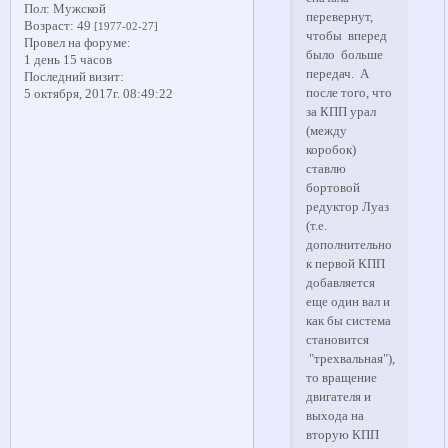
Пол:
Мужской
перевернут,
Возраст:
49
[1977-02-27]
чтобы вперед
Провел на форуме:
было больше
1 день 15 часов
передач. А
Последний визит:
после того, что
5 октября, 2017г. 08:49:22
за КПП урал
(между
коробок)
ставлю
бортовой
редуктор Луаз
(т.е.
дополнительно
к первой КПП
добавляется
еще один вал и
как бы система
становится
"трехвальная"),
то вращение
двигателя и
выхода на
вторую КПП