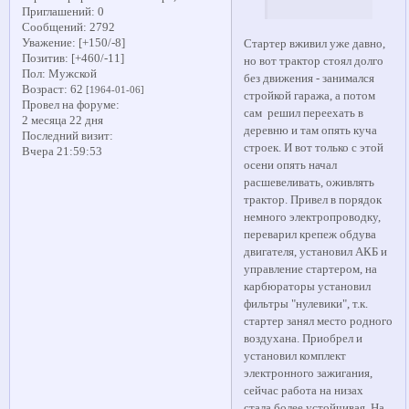
Приглашений:
0
Сообщений:
2792
Уважение:
[+150/-8]
Стартер вживил уже давно,
Позитив:
[+460/-11]
но вот трактор стоял долго
Пол:
Мужской
без движения - занимался
Возраст:
62
[1964-01-06]
стройкой гаража, а потом
Провел на форуме:
сам решил переехать в
2 месяца 22 дня
деревню и там опять куча
Последний визит:
строек. И вот только с этой
Вчера 21:59:53
осени опять начал
расшевеливать, оживлять
трактор. Привел в порядок
немного электропроводку,
переварил крепеж обдува
двигателя, установил АКБ и
управление стартером, на
карбюраторы установил
фильтры "нулевики", т.к.
стартер занял место родного
воздухана. Приобрел и
установил комплект
электронного зажигания,
сейчас работа на низах
стала более устойчивая. На