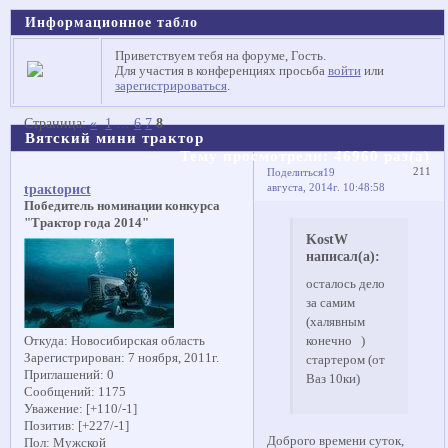
Информационное табло
Приветствуем тебя на форуме, Гость.
Для участия в конференциях просьба
войти
или
зарегистрироваться
.
Страница:
«
1
…
6
7
8
Вятский мини трактор
Тему просмотрели:
46960
раз(а)
211
Поделиться
19
августа, 2014г. 10:48:58
tракtорисt
Победитель номинации конкурса
"Трактор года 2014"
KostW
написал(а):
осталось дело
за самим
(халявным
Откуда:
Новосибирская область
конечно )
Зарегистрирован
: 7 ноября, 2011г.
стартером (от
Приглашений:
0
Ваз 10ки)
Сообщений:
1175
Уважение:
[+110/-1]
Позитив:
[+227/-1]
Доброго времени суток,
Пол:
Мужской