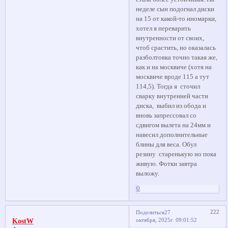
неделе сын подогнал диски
на 15 от какой-то иномарки,
хотел я переварить
внутренности от своих,
чтоб срастить, но оказалась
разболтовка точно такая же,
как и на москвиче (хотя на
москвиче вроде 115 а тут
114,5). Тогда я сточил
сварку внутренней части
диска, выбил из обода и
вновь запрессовал со
сдвигом вылета на 24мм и
навесил дополнительные
блины для веса. Обул
резину старенькую но пока
живую. Фотки завтра
выложу.
0
222
Поделиться
27
октября, 2025г. 09:01:52
KostW