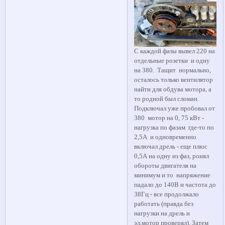
С каждой фазы вывел 220 на
отдельные розетки и одну
на 380. Тащит нормально,
осталось только вентилятор
найти для обдува мотора, а
то родной был сломан.
Подключал уже пробовал от
380 мотор на 0, 75 кВт -
нагрузка по фазам где-то по
2,5А и одновременно
включал дрель - еще плюс
0,5А на одну из фаз, ронял
обороты двигателя на
минимум и то напряжение
падало до 140В и частота до
38Гц - все продолжало
работать (правда без
нагрузки на дрель и
эл.мотор проверял). Затем