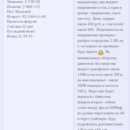
Уважение:
[+150/-8]
индикаторы, два меряют
Позитив:
[+460/-11]
напряжение и ток, а один в
Пол:
Мужской
центре напряжение, ток и
Возраст:
62
[1964-01-06]
частоту. Цена первых
Провел на форуме:
около 450 руб, а с частотой -
2 месяца 22 дня
около 600. Погрешность по
Последний визит:
напряжению проверял -
Вчера 21:59:53
разброс в пределах 2-3В, ну
а остальное не проверял -
буду верить
На
минимальных оборотах
двигателя без нагрузки
выдает однофазное около
130В и частота около 30Гц,
на максимальных - около
360В показало и частота
54Гц. Надо еще будет
играться с ёмкостью
конденсаторов - сейчас
стоят между фаз по 60Мкф,
но думаю переставить по 40
и через тумблеры буду
подключать дополнительно
+20 и еще +10 для