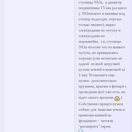
ступицы УАЗа, а диаметр
подшипника Т5 как раз как и
у УАЗовского и канавки под
стопор подходят, отрезал
только лишнее), варил
электродами по чугуну и
электродами по
нержавейке, т.к. ступицы
УАЗа похоже что из ковкого
чугуна, но приварились
хорошо (уже испытано не
одной полной загрузкой
кузова землей и вывозкой за
1 км). Установить еще
нужно дополнительно
пружины, крылья и фонари с
проводами (всё уже есть, но
ждет своего времени
)
Собственно прицеп нужен
сейчас для вывозки земли и
привозки камней на
фундамент - затеяли
"расширить" гараж: