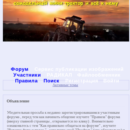
Форум
Сервис публикации изображений
Участники
РАДИКАЛ
Файлообменник
Правила
Поиск
Регистрация
Войти
Активные темы
Объявление
Убедительная просьба к недавно зарегистрировавшимся участникам
форума , перед тем как начинать общение изучите "Правила" форума
(вверху главной страницы , открывается по клику) . Внимательно
ознакомьтесь с тем "Как правильно общаться на форуме" , изучите