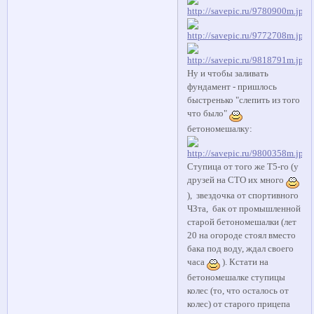
Ну и чтобы заливать
фундамент - пришлось
быстренько "слепить из того
что было"
бетономешалку:
Ступица от того же Т5-го (у
друзей на СТО их много
), звездочка от спортивного
ЧЗта, бак от промышленной
старой бетономешалки (лет
20 на огороде стоял вместо
бака под воду, ждал своего
часа
). Кстати на
бетономешалке ступицы
колес (то, что осталось от
колес) от старого прицепа