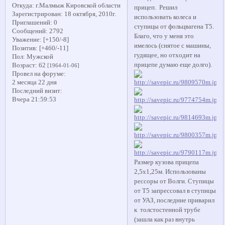
Откуда:
г.Малмыж Кировской области
прицеп. Решил
Зарегистрирован
: 18 октября, 2010г.
использовать колеса и
Приглашений:
0
ступицы от фольцвагена Т5.
Сообщений:
2792
Благо, что у меня это
Уважение:
[+150/-8]
имелось (снятое с машины,
Позитив:
[+460/-11]
гудящее, но отходит на
Пол:
Мужской
прицепе думаю еще долго).
Возраст:
62
[1964-01-06]
Провел на форуме:
2 месяца 22 дня
Последний визит:
Вчера 21:59:53
Размер кузова прицепа
2,5х1,25м. Использованы
рессоры от Волги. Ступицы
от Т5 запрессовал в ступицы
от УАЗ, последние приварил
к толстостенной трубе
(зашла как раз внутрь