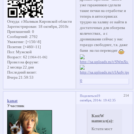
уже гаражников сделали
такие печки на отработке и
теперь в автосервисах
Откуда:
г.Малмыж Кировской области
трудно на халяву ее найти в
Зарегистрирован
: 18 октября, 2010г.
достаточных для обогрева
Приглашений:
0
количествах, а с
Сообщений:
2792
дровишками сейчас у нас
Уважение:
[+150/-8]
гораздо свободнее, т.к. даже
Позитив:
[+460/-11]
бани на газ переводят
.
Пол:
Мужской
Возраст:
62
[1964-01-06]
Провел на форуме:
2 месяца 22 дня
Последний визит:
Вчера 21:59:53
0
214
Поделиться
19
октября, 2014г. 19:42:35
kanat
Участник
KostW
написал(а):
Кстати мост