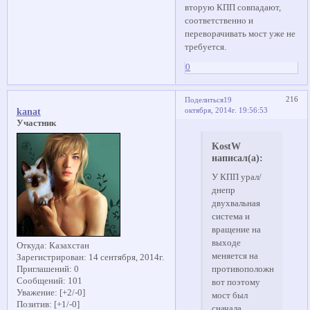
вторую КПП совпадают,
соответственно и
переворачивать мост уже не
требуется.
0
216
Поделиться
19
октября, 2014г. 19:56:53
kanat
Участник
KostW
написал(а):
У КПП урал/
днепр
двухвальная
система и
вращение на
выходе
Откуда:
Казахстан
меняется на
Зарегистрирован
: 14 сентября, 2014г.
противоположное,
Приглашений:
0
Сообщений:
101
вот поэтому
Уважение:
[+2/-0]
мост был
Позитив:
[+1/-0]
сначала