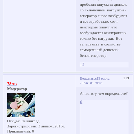
пробовал запускать движок
со включенной нагрузкой -
генератор снова возбудился
и все заработало, хотя
некоторые пишут, что
возбуждается асинхронник
только без нагрузки. Вот
теперь есть в хозяйстве
самодельный дешевый
бензогенератор.
+3
219
Поделиться
19 марта,
2024г. 09:20:45
78rus
Модератор
А частоту чем определяете?
0
Откуда:
Ленинград
Зарегистрирован
: 3 января, 2015г.
Приглашений:
0