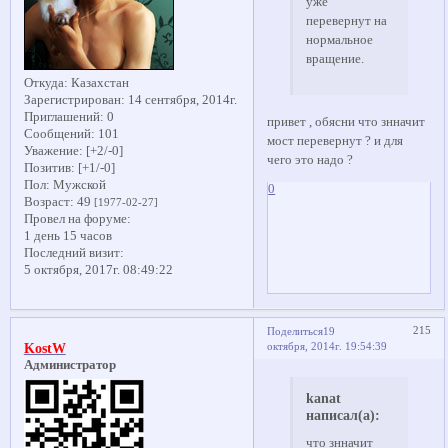
уже
перевернут на
нормальное
вращение.
Откуда:
Казахстан
Зарегистрирован
: 14 сентября, 2014г.
Приглашений:
0
привет , обясни что знначит
Сообщений:
101
мост перевернут ? и для
Уважение:
[+2/-0]
чего это надо ?
Позитив:
[+1/-0]
Пол:
Мужской
0
Возраст:
49
[1977-02-27]
Провел на форуме:
1 день 15 часов
Последний визит:
5 октября, 2017г. 08:49:22
215
Поделиться
19
октября, 2014г. 19:54:39
KostW
Администратор
kanat
написал(а):
что знначит