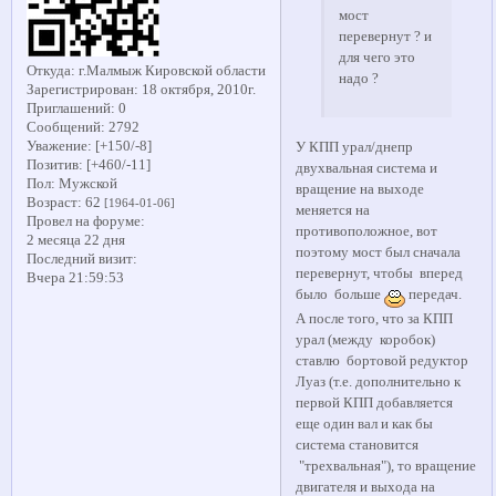
мост
перевернут ? и
для чего это
Откуда:
г.Малмыж Кировской области
надо ?
Зарегистрирован
: 18 октября, 2010г.
Приглашений:
0
Сообщений:
2792
Уважение:
[+150/-8]
У КПП урал/днепр
Позитив:
[+460/-11]
двухвальная система и
Пол:
Мужской
вращение на выходе
Возраст:
62
[1964-01-06]
меняется на
Провел на форуме:
противоположное, вот
2 месяца 22 дня
поэтому мост был сначала
Последний визит:
перевернут, чтобы вперед
Вчера 21:59:53
было больше
передач.
А после того, что за КПП
урал (между коробок)
ставлю бортовой редуктор
Луаз (т.е. дополнительно к
первой КПП добавляется
еще один вал и как бы
система становится
"трехвальная"), то вращение
двигателя и выхода на