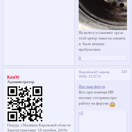
На колеса установил груза
чтоб центр тяжести снизить
и было меньше
пробуксовок.
0
223
Поделиться
21 апреля,
2026г. 22:32:55
KostW
Администратор
Про наш форум
Вот, при помощи ИИ
песенку состряпал про
работу на форуме
+3
Откуда:
г.Малмыж Кировской области
Зарегистрирован
: 18 октября, 2010г.