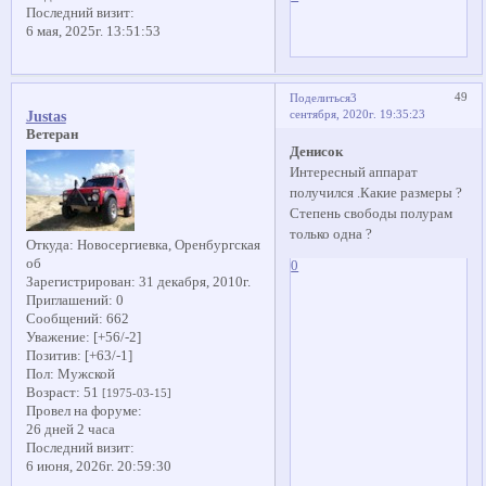
Последний визит:
6 мая, 2025г. 13:51:53
49
Поделиться
3
сентября, 2020г. 19:35:23
Justas
Ветеран
Денисок
Интересный аппарат
получился .Какие размеры ?
Степень свободы полурам
только одна ?
Откуда:
Новосергиевка, Оренбургская
об
0
Зарегистрирован
: 31 декабря, 2010г.
Приглашений:
0
Сообщений:
662
Уважение:
[+56/-2]
Позитив:
[+63/-1]
Пол:
Мужской
Возраст:
51
[1975-03-15]
Провел на форуме:
26 дней 2 часа
Последний визит:
6 июня, 2026г. 20:59:30