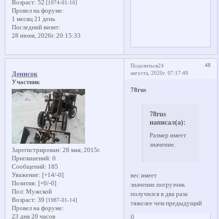
Возраст:
52
[1974-01-10]
Провел на форуме:
1 месяц 21 день
Последний визит:
28 июня, 2026г. 20:15:33
48
Поделиться
24
августа, 2020г. 07:17:49
Денисок
Участник
78rus
78rus
написал(а):
Размер имеет
значение.
Зарегистрирован
: 28 мая, 2015г.
Приглашений:
0
Сообщений:
185
Уважение:
[+14/-0]
вес имеет
Позитив:
[+0/-0]
значение.погрузчик
Пол:
Мужской
получился в два раза
Возраст:
39
[1987-01-14]
тяжелее чем предыдущий
Провел на форуме:
23 дня 20 часов
0