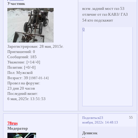
Участник
всем .задний мост газ 53
отличие от газ КАВЗ/ ГАЗ
54 кто подскажит
0
Зарегистрирован
: 28 мая, 2015г.
Приглашений:
0
Сообщений:
185
Уважение:
[+14/-0]
Позитив:
[+0/-0]
Пол:
Мужской
Возраст:
39
[1987-01-14]
Провел на форуме:
23 дня 20 часов
Последний визит:
6 мая, 2025г. 13:51:53
55
Поделиться
23
ноября, 2022г. 14:48:13
78rus
Модератор
Денисок