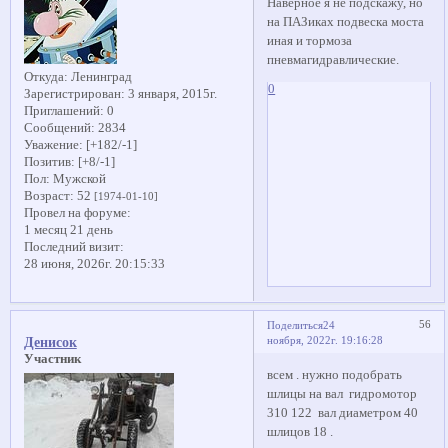
Наверное я не подскажу, но
на ПАЗиках подвеска моста
иная и тормоза
пневмагидравлические.
Откуда:
Ленинград
0
Зарегистрирован
: 3 января, 2015г.
Приглашений:
0
Сообщений:
2834
Уважение:
[+182/-1]
Позитив:
[+8/-1]
Пол:
Мужской
Возраст:
52
[1974-01-10]
Провел на форуме:
1 месяц 21 день
Последний визит:
28 июня, 2026г. 20:15:33
56
Поделиться
24
ноября, 2022г. 19:16:28
Денисок
Участник
всем . нужно подобрать
шлицы на вал гидромотор
310 122 вал диаметром 40
шлицов 18 .