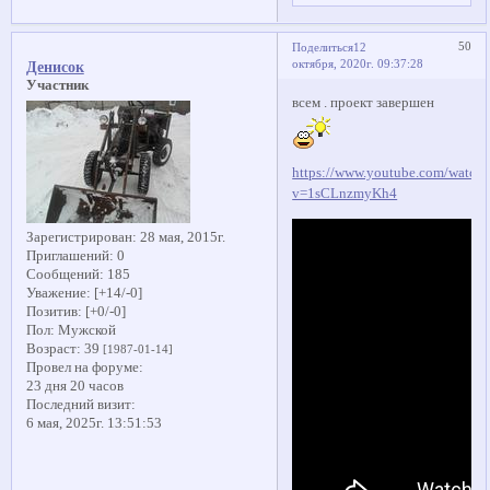
50
Поделиться
12
октября, 2020г. 09:37:28
Денисок
Участник
всем . проект завершен
https://www.youtube.com/watch
v=1sCLnzmyKh4
Зарегистрирован
: 28 мая, 2015г.
Приглашений:
0
Сообщений:
185
Уважение:
[+14/-0]
Позитив:
[+0/-0]
Пол:
Мужской
Возраст:
39
[1987-01-14]
Провел на форуме:
23 дня 20 часов
Последний визит:
6 мая, 2025г. 13:51:53