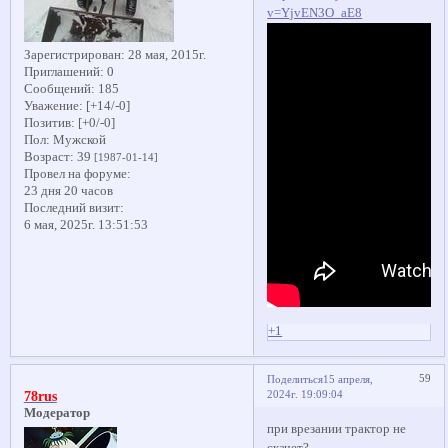
v=YjvEN3O_aE8
Зарегистрирован
: 28 мая, 2015г.
Приглашений:
0
Сообщений:
185
Уважение:
[+14/-0]
Позитив:
[+0/-0]
Пол:
Мужской
Возраст:
39
[1987-01-14]
Провел на форуме:
23 дня 20 часов
Последний визит:
6 мая, 2025г. 13:51:53
+1
59
Поделиться
15 апреля,
2024г. 19:09:04
78rus
Модератор
при врезании трактор не
скачет?