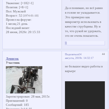
Уважение:
[+182/-1]
Позитив:
[+8/-1]
Да я понимаю, но всё равно
Пол:
Мужской
в голове не укладывается.
Возраст:
52
[1974-01-10]
Это примерно как
Провел на форуме:
микрометр использовать в
1 месяц 21 день
качестве струбцины. Ну и
Последний визит:
то, что рукой не удержать,
28 июня, 2026г. 20:15:33
это не очень показатель.
0
44
Поделиться
14
августа, 2019г. 14:32:17
Денисок
Участник
не большое видео работы в
карьере
Зарегистрирован
: 28 мая, 2015г.
Приглашений:
0
Сообщений:
185
Уважение:
[+14/-0]