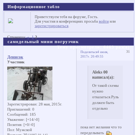
Информационное табло
Приветствуем тебя на форуме, Гость.
Для участия в конференциях просьба
войти
или
зарегистрироваться
.
Страница:
«
1
2
самодельный мини погрузчик
Тему просмотрели:
6463
раз(а)
31
Поделиться
4 июля,
2017г. 20:49:55
Денисок
Участник
Aleks 00
написал(а):
От такой схемы
нужно
отказаться.Руль
должен быть
Зарегистрирован
: 28 мая, 2015г.
отдельно
Приглашений:
0
Сообщений:
185
Уважение:
[+14/-0]
Позитив:
[+0/-0]
пока нет желания что то
Пол:
Мужской
переделывать
Возраст:
39
[1987-01-14]