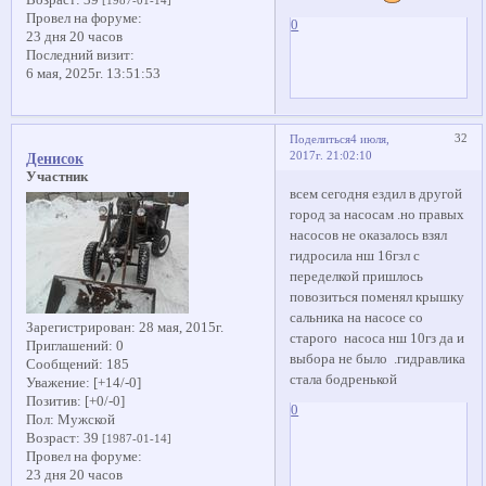
Провел на форуме:
0
23 дня 20 часов
Последний визит:
6 мая, 2025г. 13:51:53
32
Поделиться
4 июля,
2017г. 21:02:10
Денисок
Участник
всем сегодня ездил в другой
город за насосам .но правых
насосов не оказалось взял
гидросила нш 16гзл с
переделкой пришлось
повозиться поменял крышку
сальника на насосе со
Зарегистрирован
: 28 мая, 2015г.
старого насоса нш 10гз да и
Приглашений:
0
выбора не было .гидравлика
Сообщений:
185
стала бодренькой
Уважение:
[+14/-0]
Позитив:
[+0/-0]
0
Пол:
Мужской
Возраст:
39
[1987-01-14]
Провел на форуме:
23 дня 20 часов