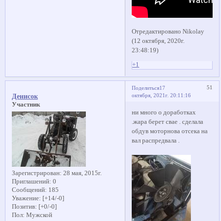
Отредактировано Nikolay
(12 октября, 2020г.
23:48:19)
+1
51
Поделиться
17
октября, 2021г. 20:11:16
Денисок
Участник
ни много о доработках
.жара берет свае . сделала
обдув моторнова отсека на
вал распредвала .
Зарегистрирован
: 28 мая, 2015г.
Приглашений:
0
Сообщений:
185
Уважение:
[+14/-0]
Позитив:
[+0/-0]
Пол:
Мужской