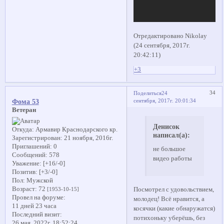
Отредактировано Nikolay
(24 сентября, 2017г.
20:42:11)
+3
34
Поделиться
24
сентября, 2017г. 20:01:34
Фома 53
Ветеран
Денисок
Откуда:
Армавир Краснодарского кр.
написал(а):
Зарегистрирован
: 21 ноября, 2016г.
Приглашений:
0
не большое
Сообщений:
578
видео работы
Уважение:
[+16/-0]
Позитив:
[+3/-0]
Пол:
Мужской
Возраст:
72
Посмотрел с удовольствием,
[1953-10-15]
Провел на форуме:
молодец! Всё нравится, а
11 дней 23 часа
косячки (какие обнаружатся)
Последний визит:
потихоньку уберёшь, без
26 мая, 2022г. 18:52:24