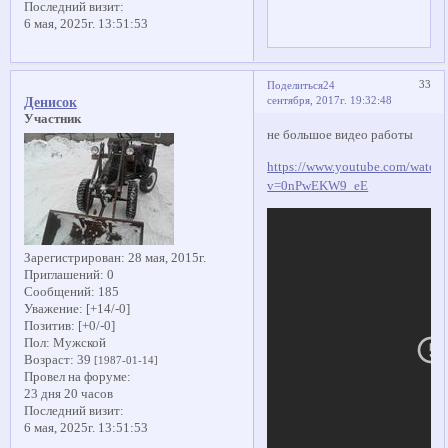
Последний визит:
6 мая, 2025г. 13:51:53
33
Поделиться
24
сентября, 2017г. 19:32:48
Денисок
Участник
не большое видео работы
https://www.youtube.com/watch
v=0nPwEKW9_eE
Зарегистрирован
: 28 мая, 2015г.
Приглашений:
0
Сообщений:
185
Уважение:
[+14/-0]
Позитив:
[+0/-0]
Пол:
Мужской
Возраст:
39
[1987-01-14]
Провел на форуме:
23 дня 20 часов
Последний визит:
6 мая, 2025г. 13:51:53