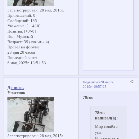
Зарегистрирован
: 28 мая, 2015г.
Приглашений:
0
Сообщений:
185
Уважение:
[+14/-0]
Позитив:
[+0/-0]
Пол:
Мужской
Возраст:
39
[1987-01-14]
Провел на форуме:
23 дня 20 часов
Последний визит:
6 мая, 2025г. 13:51:53
42
Поделиться
20 марта,
2019г. 19:57:25
Денисок
Участник
78rus
78rus
написал(а):
Мир сошёл с
ума.
Зарегистрирован
: 28 мая, 2015г.
Использовать