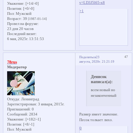
v=LD3J5l65-x8
Уважение:
[+14/-0]
Позитив:
[+0/-0]
+1
Пол:
Мужской
Возраст:
39
[1987-01-14]
Провел на форуме:
23 дня 20 часов
Последний визит:
6 мая, 2025г. 13:51:53
47
Поделиться
23
августа, 2020г. 21:21:19
78rus
Модератор
Денисок
написал(а):
всем новый но
незаконченный
Откуда:
Ленинград
Зарегистрирован
: 3 января, 2015г.
Приглашений:
0
Размер имеет значение.
Сообщений:
2834
Уважение:
[+182/-1]
Песок толкает лихо.
Позитив:
[+8/-1]
0
Пол:
Мужской