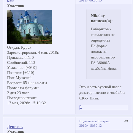
2019г. 06:00:15
кен
Участник
Nikolay
написал(а):
Габаритов к
сожалению не
определить
По форме
Откуда:
Курск
похож на
Зарегистрирован
: 4 мая, 2018г.
насос-дозатор
Приглашений:
0
Сообщений:
113
ГА-36000А
Уважение:
[+0/-0]
комбайна Нива.
Позитив:
[+0/-0]
Пол:
Мужской
Возраст:
65
[1961-02-03]
Это и есть рулевой насос
Провел на форуме:
дозатор именно с комбайна
2 дня 23 часа
Последний визит:
СК-5 Нива.
17 мая, 2026г. 15:10:32
0
39
Поделиться
20 марта,
2019г. 18:39:12
Денисок
Участник