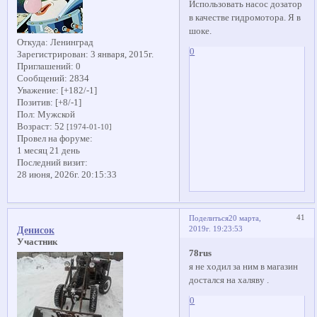
Использовать насос дозатор
в качестве гидромотора. Я в
шоке.
Откуда:
Ленинград
0
Зарегистрирован
: 3 января, 2015г.
Приглашений:
0
Сообщений:
2834
Уважение:
[+182/-1]
Позитив:
[+8/-1]
Пол:
Мужской
Возраст:
52
[1974-01-10]
Провел на форуме:
1 месяц 21 день
Последний визит:
28 июня, 2026г. 20:15:33
41
Поделиться
20 марта,
2019г. 19:23:53
Денисок
Участник
78rus
я не ходил за ним в магазин
достался на халяву .
0