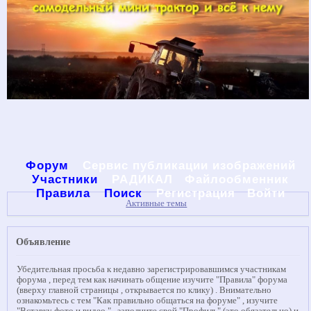
Форум
Сервис публикации изображений
Участники
РАДИКАЛ
Файлообменник
Правила
Поиск
Регистрация
Войти
Активные темы
Объявление
Убедительная просьба к недавно зарегистрировавшимся участникам
форума , перед тем как начинать общение изучите "Правила" форума
(вверху главной страницы , открывается по клику) . Внимательно
ознакомьтесь с тем "Как правильно общаться на форуме" , изучите