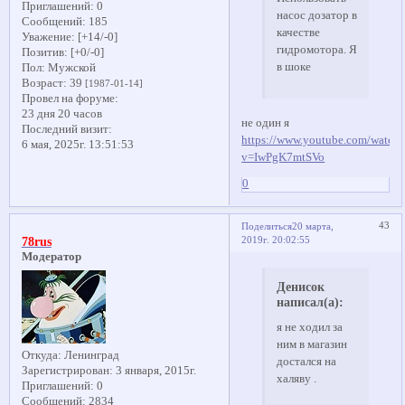
Приглашений:
0
насос дозатор в
Сообщений:
185
качестве
Уважение:
[+14/-0]
гидромотора. Я
Позитив:
[+0/-0]
в шоке
Пол:
Мужской
Возраст:
39
[1987-01-14]
Провел на форуме:
23 дня 20 часов
не один я
Последний визит:
https://www.youtube.com/watch
6 мая, 2025г. 13:51:53
v=IwPgK7mtSVo
0
43
Поделиться
20 марта,
2019г. 20:02:55
78rus
Модератор
Денисок
написал(а):
я не ходил за
ним в магазин
Откуда:
Ленинград
достался на
Зарегистрирован
: 3 января, 2015г.
халяву .
Приглашений:
0
Сообщений:
2834