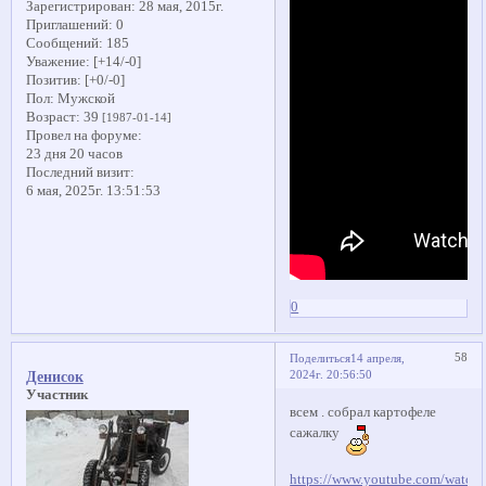
Зарегистрирован
: 28 мая, 2015г.
Приглашений:
0
Сообщений:
185
Уважение:
[+14/-0]
Позитив:
[+0/-0]
Пол:
Мужской
Возраст:
39
[1987-01-14]
Провел на форуме:
23 дня 20 часов
Последний визит:
6 мая, 2025г. 13:51:53
0
58
Поделиться
14 апреля,
2024г. 20:56:50
Денисок
Участник
всем . собрал картофеле
сажалку
https://www.youtube.com/watch