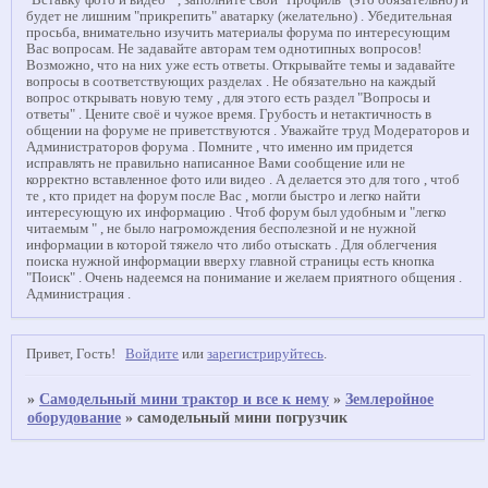
"Вставку фото и видео " , заполните свой "Профиль" (это обязательно) и
будет не лишним "прикрепить" аватарку (желательно) . Убедительная
просьба, внимательно изучить материалы форума по интересующим
Вас вопросам. Не задавайте авторам тем однотипных вопросов!
Возможно, что на них уже есть ответы. Открывайте темы и задавайте
вопросы в соответствующих разделах . Не обязательно на каждый
вопрос открывать новую тему , для этого есть раздел "Вопросы и
ответы" . Цените своё и чужое время. Грубость и нетактичность в
общении на форуме не приветствуются . Уважайте труд Модераторов и
Администраторов форума . Помните , что именно им придется
исправлять не правильно написанное Вами сообщение или не
корректно вставленное фото или видео . А делается это для того , чтоб
те , кто придет на форум после Вас , могли быстро и легко найти
интересующую их информацию . Чтоб форум был удобным и "легко
читаемым " , не было нагромождения бесполезной и не нужной
информации в которой тяжело что либо отыскать . Для облегчения
поиска нужной информации вверху главной страницы есть кнопка
"Поиск" . Очень надеемся на понимание и желаем приятного общения .
Администрация .
Привет, Гость!
Войдите
или
зарегистрируйтесь
.
»
Самодельный мини трактор и все к нему
»
Землеройное
оборудование
»
самодельный мини погрузчик