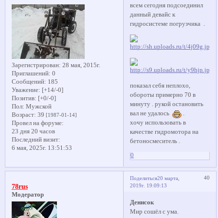
всем сегодня подсоединил
данный девайс к
гидросистеме погрузчика .
Зарегистрирован
: 28 мая, 2015г.
Приглашений:
0
Сообщений:
185
показал себя неплохо,
Уважение:
[+14/-0]
обороты примерно 70 в
Позитив:
[+0/-0]
минуту . рукой остановить
Пол:
Мужской
вал не удалось
.
Возраст:
39
[1987-01-14]
хочу использовать в
Провел на форуме:
23 дня 20 часов
качестве гидромотора на
Последний визит:
бетоносмеситель .
6 мая, 2025г. 13:51:53
0
40
Поделиться
20 марта,
2019г. 19:09:13
78rus
Модератор
Денисок
Мир сошёл с ума.