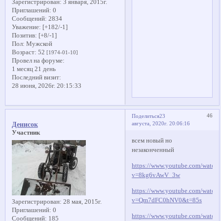
Зарегистрирован
: 3 января, 2015г.
Приглашений:
0
Сообщений:
2834
Уважение:
[+182/-1]
Позитив:
[+8/-1]
Пол:
Мужской
Возраст:
52
[1974-01-10]
Провел на форуме:
1 месяц 21 день
Последний визит:
28 июня, 2026г. 20:15:33
46
Поделиться
23
августа, 2020г. 20:06:16
Денисок
Участник
всем новый но
незаконченный
https://www.youtube.com/watch
v=8kg6vAwV_3w
https://www.youtube.com/watch
v=Qm7dFC0hNV0&t=85s
Зарегистрирован
: 28 мая, 2015г.
Приглашений:
0
https://www.youtube.com/watch
Сообщений:
185