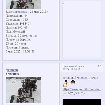
0
Зарегистрирован
: 28 мая, 2015г.
Приглашений:
0
Сообщений:
185
Уважение:
[+14/-0]
Позитив:
[+0/-0]
Пол:
Мужской
Возраст:
39
[1987-01-14]
Провел на форуме:
23 дня 20 часов
Последний визит:
6 мая, 2025г. 13:51:53
57
Поделиться
3 июня,
2023г. 19:14:17
Денисок
Участник
летающий мини погрузчик
https://www.youtube.com/watch
v=hP-Z5yX34Cw