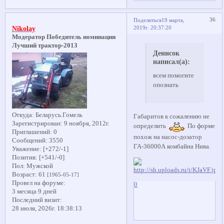
36
Поделиться
19 марта,
2019г. 20:37:20
Nikolay
Модератор Победитель номинации
Лучший трактор-2013
Денисок
написал(а):
всем помогите
опознать
Откуда:
Беларусь.Гомель
Габаритов к сожалению не
Зарегистрирован
: 9 ноября, 2012г.
определить
По форме
Приглашений:
0
похож на насос-дозатор
Сообщений:
3550
ГА-36000А комбайна Нива.
Уважение:
[+272/-1]
Позитив:
[+541/-0]
Пол:
Мужской
Возраст:
61
[1965-05-17]
Провел на форуме:
0
3 месяца 9 дней
Последний визит:
28 июля, 2026г. 18:38:13