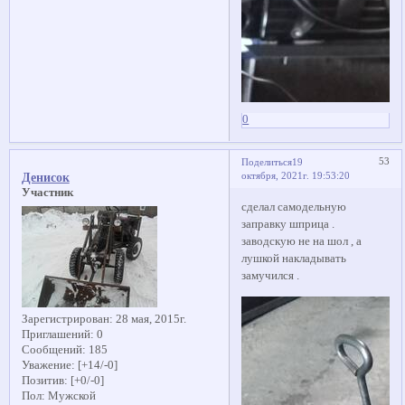
0
53
Поделиться
19
октября, 2021г. 19:53:20
Денисок
Участник
сделал самодельную
заправку шприца .
заводскую не на шол , а
лушкой накладывать
замучился .
Зарегистрирован
: 28 мая, 2015г.
Приглашений:
0
Сообщений:
185
Уважение:
[+14/-0]
Позитив:
[+0/-0]
Пол:
Мужской