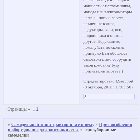
бензиновые ДВС средней
мощности от автомашины,
мопеда или электромоторы
на три – пять киловатт,
различные колеса,
редукторы, валы, оси,
подшипники и многое
другое. Подскажите,
пожалуйста, во сколько,
примерно Вам обошлось
самостоятельно соорудить
такой комбайн? Буду
признателен за ответ!)
Отредактировано ESaupport
(8 октября, 2018г. 17:05:56)
0
Страница:
«
1
2
»
Самодельный мини трактор и все к нему
»
Приспособления
и оборудование для заготовки сена.
»
зерноуборочные
самоделки