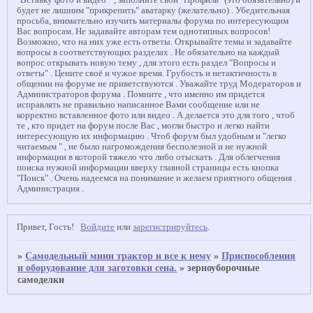
"Вставку фото и видео " , заполните свой "Профиль" (это обязательно) и
будет не лишним "прикрепить" аватарку (желательно) . Убедительная
просьба, внимательно изучить материалы форума по интересующим
Вас вопросам. Не задавайте авторам тем однотипных вопросов!
Возможно, что на них уже есть ответы. Открывайте темы и задавайте
вопросы в соответствующих разделах . Не обязательно на каждый
вопрос открывать новую тему , для этого есть раздел "Вопросы и
ответы" . Цените своё и чужое время. Грубость и нетактичность в
общении на форуме не приветствуются . Уважайте труд Модераторов и
Администраторов форума . Помните , что именно им придется
исправлять не правильно написанное Вами сообщение или не
корректно вставленное фото или видео . А делается это для того , чтоб
те , кто придет на форум после Вас , могли быстро и легко найти
интересующую их информацию . Чтоб форум был удобным и "легко
читаемым " , не было нагромождения бесполезной и не нужной
информации в которой тяжело что либо отыскать . Для облегчения
поиска нужной информации вверху главной страницы есть кнопка
"Поиск" . Очень надеемся на понимание и желаем приятного общения .
Администрация .
Привет, Гость!
Войдите
или
зарегистрируйтесь
.
»
Самодельный мини трактор и все к нему
»
Приспособления
и оборудование для заготовки сена.
»
зерноуборочные
самоделки