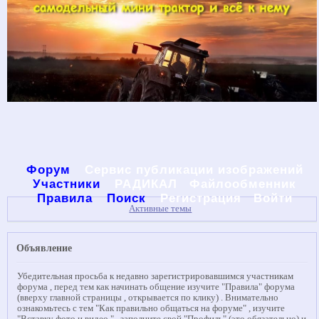
Форум
Сервис публикации изображений
Участники
РАДИКАЛ
Файлообменник
Правила
Поиск
Регистрация
Войти
Активные темы
Объявление
Убедительная просьба к недавно зарегистрировавшимся участникам
форума , перед тем как начинать общение изучите "Правила" форума
(вверху главной страницы , открывается по клику) . Внимательно
ознакомьтесь с тем "Как правильно общаться на форуме" , изучите