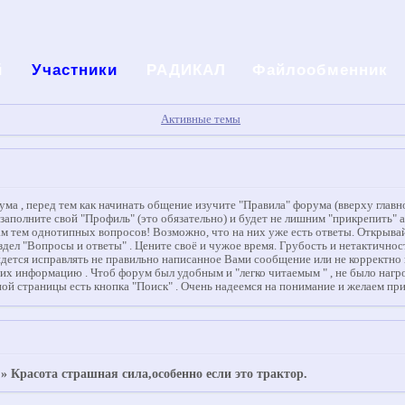
й
Участники
РАДИКАЛ
Файлообменник
Активные темы
а , перед тем как начинать общение изучите "Правила" форума (вверху главно
, заполните свой "Профиль" (это обязательно) и будет не лишним "прикрепить" 
 тем однотипных вопросов! Возможно, что на них уже есть ответы. Открывай
здел "Вопросы и ответы" . Цените своё и чужое время. Грубость и нетактично
ся исправлять не правильно написанное Вами сообщение или не корректно вста
 их информацию . Чтоб форум был удобным и "легко читаемым " , не было наг
ой страницы есть кнопка "Поиск" . Очень надеемся на понимание и желаем пр
»
Красота страшная сила,особенно если это трактор.