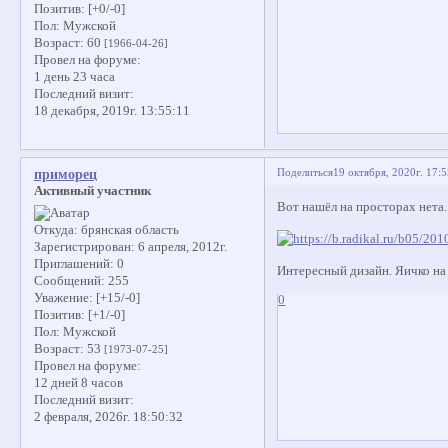
Позитив:
[+0/-0]
Пол:
Мужской
Возраст:
60
[1966-04-26]
Провел на форуме:
1 день 23 часа
Последний визит:
18 декабря, 2019г. 13:55:11
Поделиться
19 октября, 2020г. 17:
приморец
Активный участник
Вот нашёл на просторах нета..
Откуда:
брянская область
Зарегистрирован
: 6 апреля, 2012г.
Приглашений:
0
Интересный дизайн. Яичко на 
Сообщений:
255
Уважение:
[+15/-0]
0
Позитив:
[+1/-0]
Пол:
Мужской
Возраст:
53
[1973-07-25]
Провел на форуме:
12 дней 8 часов
Последний визит:
2 февраля, 2026г. 18:50:32