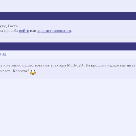
уме, Гость.
иях просьба
войти
или
зарегистрироваться
.
38:58
ше и не знал о существовании трактора МТЗ-320 . На прошлой неделе еду на ав
ирает . Красота !