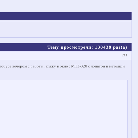
Тему просмотрели:
138438
раз(а)
211
тобусе вечером с работы , гляжу в окно : МТЗ-320 с лопатой и метёлкой