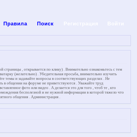
Правила
Поиск
Регистрация
Войти
й страницы , открывается по клику) . Внимательно ознакомьтесь с тем
аватарку (желательно) . Убедительная просьба, внимательно изучить
те темы и задавайте вопросы в соответствующих разделах . Не
сть в общении на форуме не приветствуются . Уважайте труд
вленное фото или видео . А делается это для того , чтоб те , кто
ромождения бесполезной и не нужной информации в которой тяжело что
иятного общения . Администрация .