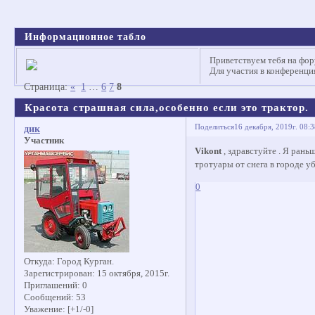
Информационное табло
Приветствуем тебя на фор
Для участия в конференц
Страница:
«
1
…
6
7
8
Красота страшная сила,особенно если это трактор.
Поделиться
16 декабря, 2019г. 08:
дик
Участник
Vikont
, здравстуйте . Я рань
тротуары от снега в городе уб
0
Откуда:
Город Курган.
Зарегистрирован
: 15 октября, 2015г.
Приглашений:
0
Сообщений:
53
Уважение:
[+1/-0]