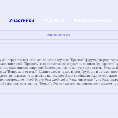
й
Участники
РАДИКАЛ
Файлообменник
Активные темы
а , перед тем как начинать общение изучите "Правила" форума (вверху главно
, заполните свой "Профиль" (это обязательно) и будет не лишним "прикрепить" 
 тем однотипных вопросов! Возможно, что на них уже есть ответы. Открывай
здел "Вопросы и ответы" . Цените своё и чужое время. Грубость и нетактично
ся исправлять не правильно написанное Вами сообщение или не корректно вста
 их информацию . Чтоб форум был удобным и "легко читаемым " , не было наг
ой страницы есть кнопка "Поиск" . Очень надеемся на понимание и желаем пр