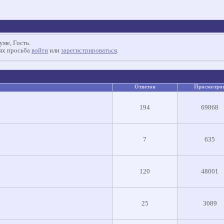
уме, Гость.
иях просьба
войти
или
зарегистрироваться
.
Ответов
Просмотро
194
69868
7
635
120
48001
25
3089