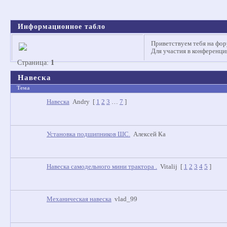
Информационное табло
Приветствуем тебя на фор
Для участия в конференц
Страница:
1
Навеска
Тема
Навеска
Andry
[
1
2
3
…
7
]
Установка подшипников ШС.
Алексей Ка
Навеска самодельного мини трактора .
Vitalij
[
1
2
3
4
5
]
Механическая навеска
vlad_99