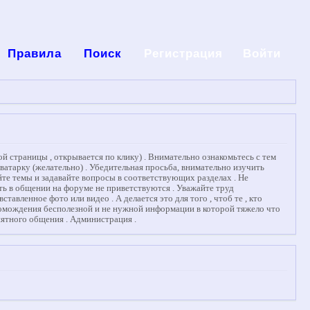
Правила
Поиск
Регистрация
Войти
й страницы , открывается по клику) . Внимательно ознакомьтесь с тем
аватарку (желательно) . Убедительная просьба, внимательно изучить
те темы и задавайте вопросы в соответствующих разделах . Не
сть в общении на форуме не приветствуются . Уважайте труд
вленное фото или видео . А делается это для того , чтоб те , кто
ромождения бесполезной и не нужной информации в которой тяжело что
иятного общения . Администрация .