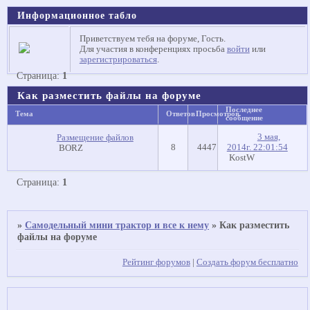
Информационное табло
Приветствуем тебя на форуме, Гость.
Для участия в конференциях просьба
войти
или
зарегистрироваться
.
Страница:
1
Как разместить файлы на форуме
Последнее
Тема
Ответов
Просмотров
сообщение
3 мая,
Размещение файлов
8
4447
2014г. 22:01:54
BORZ
KostW
Страница:
1
»
Самодельный мини трактор и все к нему
»
Как разместить
файлы на форуме
Рейтинг форумов
|
Создать форум бесплатно