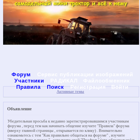
Форум
Сервис публикации изображений
Участники
РАДИКАЛ
Файлообменник
Правила
Поиск
Регистрация
Войти
Активные темы
Объявление
Убедительная просьба к недавно зарегистрировавшимся участникам
форума , перед тем как начинать общение изучите "Правила" форума
(вверху главной страницы , открывается по клику) . Внимательно
ознакомьтесь с тем "Как правильно общаться на форуме" , изучите