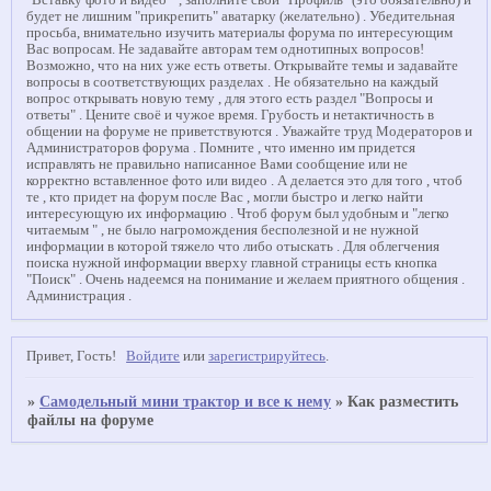
"Вставку фото и видео " , заполните свой "Профиль" (это обязательно) и
будет не лишним "прикрепить" аватарку (желательно) . Убедительная
просьба, внимательно изучить материалы форума по интересующим
Вас вопросам. Не задавайте авторам тем однотипных вопросов!
Возможно, что на них уже есть ответы. Открывайте темы и задавайте
вопросы в соответствующих разделах . Не обязательно на каждый
вопрос открывать новую тему , для этого есть раздел "Вопросы и
ответы" . Цените своё и чужое время. Грубость и нетактичность в
общении на форуме не приветствуются . Уважайте труд Модераторов и
Администраторов форума . Помните , что именно им придется
исправлять не правильно написанное Вами сообщение или не
корректно вставленное фото или видео . А делается это для того , чтоб
те , кто придет на форум после Вас , могли быстро и легко найти
интересующую их информацию . Чтоб форум был удобным и "легко
читаемым " , не было нагромождения бесполезной и не нужной
информации в которой тяжело что либо отыскать . Для облегчения
поиска нужной информации вверху главной страницы есть кнопка
"Поиск" . Очень надеемся на понимание и желаем приятного общения .
Администрация .
Привет, Гость!
Войдите
или
зарегистрируйтесь
.
»
Самодельный мини трактор и все к нему
»
Как разместить
файлы на форуме