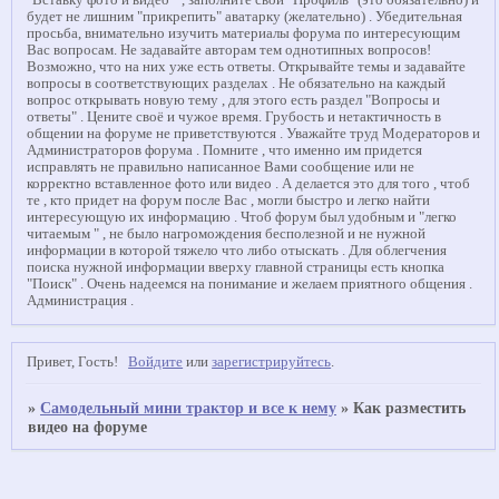
"Вставку фото и видео " , заполните свой "Профиль" (это обязательно) и
будет не лишним "прикрепить" аватарку (желательно) . Убедительная
просьба, внимательно изучить материалы форума по интересующим
Вас вопросам. Не задавайте авторам тем однотипных вопросов!
Возможно, что на них уже есть ответы. Открывайте темы и задавайте
вопросы в соответствующих разделах . Не обязательно на каждый
вопрос открывать новую тему , для этого есть раздел "Вопросы и
ответы" . Цените своё и чужое время. Грубость и нетактичность в
общении на форуме не приветствуются . Уважайте труд Модераторов и
Администраторов форума . Помните , что именно им придется
исправлять не правильно написанное Вами сообщение или не
корректно вставленное фото или видео . А делается это для того , чтоб
те , кто придет на форум после Вас , могли быстро и легко найти
интересующую их информацию . Чтоб форум был удобным и "легко
читаемым " , не было нагромождения бесполезной и не нужной
информации в которой тяжело что либо отыскать . Для облегчения
поиска нужной информации вверху главной страницы есть кнопка
"Поиск" . Очень надеемся на понимание и желаем приятного общения .
Администрация .
Привет, Гость!
Войдите
или
зарегистрируйтесь
.
»
Самодельный мини трактор и все к нему
»
Как разместить
видео на форуме