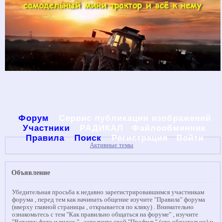
Форум
Сервис публикации изображений
Участники
РАДИКАЛ
Файлообменник
Правила
Поиск
Регистрация
Войти
Активные темы
Объявление
Убедительная просьба к недавно зарегистрировавшимся участникам
форума , перед тем как начинать общение изучите "Правила" форума
(вверху главной страницы , открывается по клику) . Внимательно
ознакомьтесь с тем "Как правильно общаться на форуме" , изучите