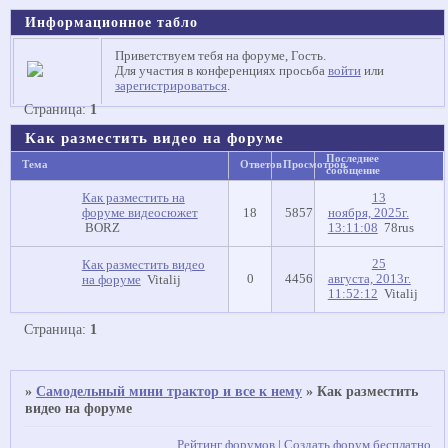
Информационное табло
Приветствуем тебя на форуме, Гость.
Для участия в конференциях просьба
войти
или
зарегистрироваться
.
Страница:
1
Как разместить видео на форуме
Последнее
Тема
Ответов
Просмотров
сообщение
Как разместить на
13
форуме видеосюжет
18
5857
ноября, 2025г.
BORZ
13:11:08
78rus
25
Как разместить видео
0
4456
августа, 2013г.
на форуме
Vitalij
11:52:12
Vitalij
Страница:
1
»
Самодельный мини трактор и все к нему
»
Как разместить
видео на форуме
Рейтинг форумов
|
Создать форум бесплатно